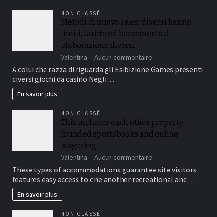
NON CLASSÉ
Metodi di nuovo Paesi diversi hanno
limiti, tariffe ed bercements di
elaborazione diversi
sur
Valentina
Aucun commentaire
Metodi
A colui che razza di riguarda gli Esibizione Games presenti
di
diversi giochi da casino Negli…
nuovo
Paesi
En savoir plus
diversi
hanno
NON CLASSÉ
limiti,
This includes each other property-
tariffe
founded sportsbooks and online
ed
bercements
wagering
di
sur
Valentina
Aucun commentaire
elaborazione
This
These types of accommodations guarantee site visitors
diversi
includes
features easy access to one another recreational and…
each
other
En savoir plus
property-
founded
NON CLASSÉ