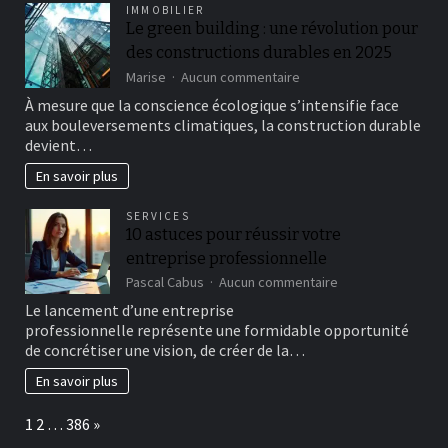
IMMOBILIER
maison
Le green building : une révolution pour
?
des constructions durables en 2025
sur
Marise
Aucun commentaire
Le
À mesure que la conscience écologique s’intensifie face
green
aux bouleversements climatiques, la construction durable
building
devient…
:
une
En savoir plus
révolution
pour
SERVICES
des
10 astuces pour réussir votre
constructions
durables
entreprise professionnelle
en
sur
Pascal Cabus
Aucun commentaire
2025
10
Le lancement d’une entreprise
astuces
professionnelle représente une formidable opportunité
pour
de concrétiser une vision, de créer de la…
réussir
votre
En savoir plus
entreprise
professionnelle
Page:
Next
1
2
…
386
»