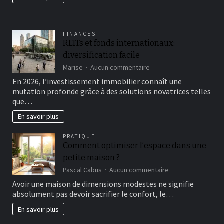
FINANCES
REITs et fonds internationaux:
diversification facile
sur
Marise
Aucun commentaire
REITs
En 2026, l’investissement immobilier connaît une
et
mutation profonde grâce à des solutions novatrices telles
fonds
que…
internationaux:
diversification
En savoir plus
facile
PRATIQUE
Comment optimiser l’espace dans une
petite maison ?
sur
Pascal Cabus
Aucun commentaire
Comment
Avoir une maison de dimensions modestes ne signifie
optimiser
absolument pas devoir sacrifier le confort, le…
l’espace
dans
En savoir plus
une
petite