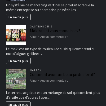
détente
comment
Un système de marketing vertical se produit lorsque la
fonctionne
même entreprise ou entreprise possède les…
le
marketing
En savoir plus
vertical?
GASTRONOMIE
Maki sushi vous connaissez?
sur
Aline
Aucun commentaire
Maki
sushi
Le maki est un type de rouleau de sushi qui comprend du
vous
nori d’algues grillées…
connaissez?
En savoir plus
MAISON
Comment avoir un beau jardin fertil?
sur
Aline
Aucun commentaire
Comment
avoir
Le terreau argileux est un mélange de sol qui contient plus
un
d’argile que d’autres types…
beau
jardin
En savoir plus
fertil?