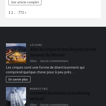
Voir article complet
Page:
Next
1
2
…
772
»
LOISIRS
Aller au cirque en famille pour un bon
moment de détente
sur
Aline
Aucun commentaire
Aller
Les cirques sont une forme de divertissement qui
au
comprend quelque chose pour à peu près…
cirque
en
En savoir plus
famille
pour
MARKETING
un
comment fonctionne le marketing
bon
vertical?
moment
de
sur
Aline
Aucun commentaire