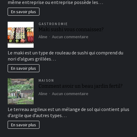
même entreprise ou entreprise possède les…
le
marketing
En savoir plus
vertical?
GASTRONOMIE
Maki sushi vous connaissez?
sur
Aline
Aucun commentaire
Maki
sushi
Le maki est un type de rouleau de sushi qui comprend du
vous
nori d’algues grillées…
connaissez?
En savoir plus
MAISON
Comment avoir un beau jardin fertil?
sur
Aline
Aucun commentaire
Comment
avoir
Le terreau argileux est un mélange de sol qui contient plus
un
d’argile que d’autres types…
beau
jardin
En savoir plus
fertil?