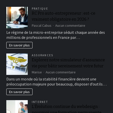
PRATIQUE
RC Pro auto-entrepreneur : est-ce
vraiment obligatoire en 2026 ?
sur
Pascal Cabus
Aucun commentaire
RC
Le régime de la micro-entreprise séduit chaque année des
Pro
millions de professionnels en France par…
auto-
entrepreneur
En savoir plus
:
est-
ASSURANCES
ce
Explorez notre simulateur d’assurance
vraiment
vie pour bâtir sereinement votre futur
obligatoire
en
sur
Marise
Aucun commentaire
2026
Explorez
Dans un monde où la stabilité financière devient une
?
notre
préoccupation majeure pour beaucoup, disposer d’outils…
simulateur
d’assurance
En savoir plus
vie
pour
INTERNET
bâtir
L’Évolution continue du webdesign :
sereinement
pourquoi une formation permanente
votre