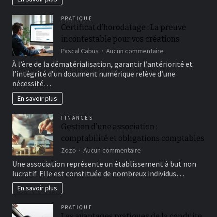
automobile
aujourd’hui
PRATIQUE
Certificat d’horodatage : La preuve
incontestable pour vos créations
sur
Pascal Cabus
Aucun commentaire
Certificat
À l’ère de la dématérialisation, garantir l’antériorité et
d’horodatage
l’intégrité d’un document numérique relève d’une
:
nécessité…
La
preuve
En savoir plus
incontestable
pour
FINANCES
vos
Gestion d’une association :
créations
comptabilité et obligations comptables
sur
Zozo
Aucun commentaire
Gestion
Une association représente un établissement à but non
d’une
lucratif. Elle est constituée de nombreux individus…
association
:
En savoir plus
comptabilité
et
PRATIQUE
obligations
Les avantages pratiques de la conduite