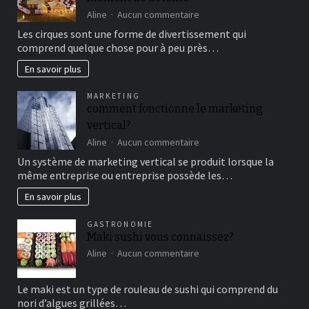
sur
Aline
Aucun commentaire
Aller
Les cirques sont une forme de divertissement qui
au
comprend quelque chose pour à peu près…
cirque
en
En savoir plus
famille
pour
MARKETING
un
comment fonctionne le marketing
bon
vertical?
moment
de
sur
Aline
Aucun commentaire
détente
comment
Un système de marketing vertical se produit lorsque la
fonctionne
même entreprise ou entreprise possède les…
le
marketing
En savoir plus
vertical?
GASTRONOMIE
Maki sushi vous connaissez?
sur
Aline
Aucun commentaire
Maki
sushi
Le maki est un type de rouleau de sushi qui comprend du
vous
nori d’algues grillées…
connaissez?