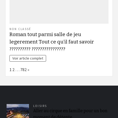
NON CLASSÉ
Roman tout parmi salle de jeu
legerement Tout ce qu’il faut savoir
?????????? ????????????????
Voir article complet
Page:
Next
1
2
…
782
»
LOISIRS
Aller au cirque en famille pour un bon
moment de détente