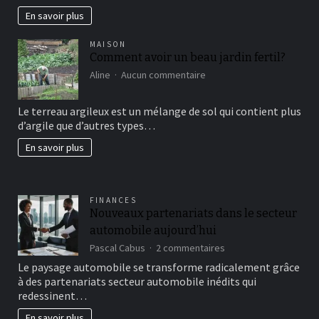
En savoir plus
MAISON
Comment avoir un beau jardin fertil?
sur
Aline
Aucun commentaire
Comment
avoir
Le terreau argileux est un mélange de sol qui contient plus
un
d’argile que d’autres types…
beau
jardin
En savoir plus
fertil?
FINANCES
Nouveaux partenariats dans le secteur
automobile aujourd’hui
sur
Pascal Cabus
2 commentaires
Nouveaux
Le paysage automobile se transforme radicalement grâce
partenariats
à des partenariats secteur automobile inédits qui
dans
redessinent…
le
secteur
En savoir plus