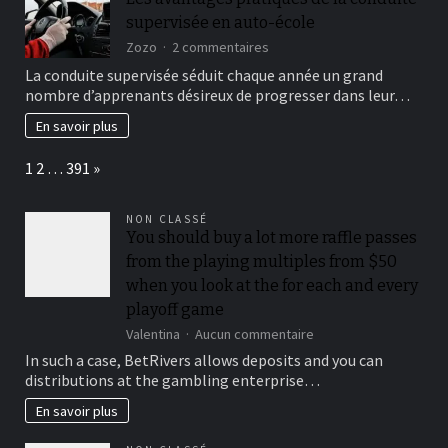
comptables
supervisée en auto-école
sur
Zozo
2 commentaires
Les
La conduite supervisée séduit chaque année un grand
avantages
nombre d’apprenants désireux de progresser dans leur…
pratiques
de
En savoir plus
la
conduite
Page:
Next
1
2
…
391
»
supervisée
en
auto-
NON CLASSÉ
école
You should buy a lot more raffle passes
from the playing multiples from $50
when you look at the for each and every
playoff game
sur
Valentina
Aucun commentaire
You
In such a case, BetRivers allows deposits and you can
should
distributions at the gambling enterprise…
buy
a
En savoir plus
lot
more