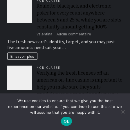
NON CLASSÉ
raffle
Roulette, blackjack, and electronic
passes
poker for every count anywhere
from
the
between 5 and 25 %, while you are slots
playing
constantly amount getting 100%
multiples
sur
Valentina
Aucun commentaire
from
Roulette,
$50
The fresh new card’s identity, target, and you may past
blackjack,
when
five amounts need suit your…
and
you
electronic
look
En savoir plus
poker
at
for
the
NON CLASSÉ
every
for
Verifying the fresh licenses off an
count
each
american on-line casino is important to
anywhere
and
between
every
help you make sure they suits
5
playoff
regulating requirements and you may
and
game
claims fair play
We use cookies to ensure that we give you the best
25
experience on our website. If you continue to use this site we
%,
sur
Valentina
Aucun commentaire
while
will assume that you are happy with it.
Verifying
Discover the best web based casinos to experience and you
you
the
will earn a real income…
Ok
are
fresh
slots
licenses