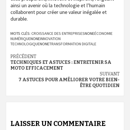
ainsi un avenir où la technologie et l’humain
collaborent pour créer une valeur inégalée et
durable.
MOTS CLÉS:
CROISSANCE DES ENTREPRISES
NONE
ÉCONOMIE
NUMÉRIQUE
NONE
INNOVATION
TECHNOLOGIQUE
NONE
TRANSFORMATION DIGITALE
Navigation
PRÉCÉDENT
TECHNIQUES ET ASTUCES : ENTRETENIR SA
d’article
MOTO EFFICACEMENT
SUIVANT
7 ASTUCES POUR AMÉLIORER VOTRE BIEN-
ÊTRE QUOTIDIEN
LAISSER UN COMMENTAIRE