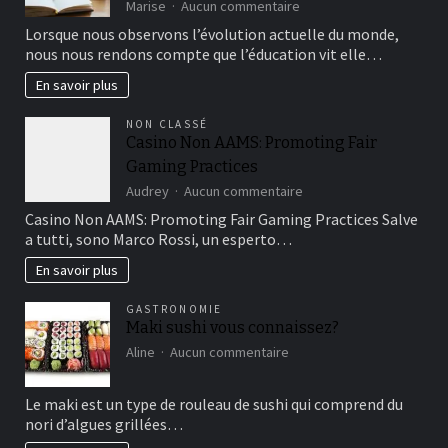
sur
Marise
Aucun commentaire
Révolution
Lorsque nous observons l’évolution actuelle du monde,
numérique
nous nous rendons compte que l’éducation vit elle…
:
comment
En savoir plus
l’e-
learning
NON CLASSÉ
façonne-
Casino Non AAMS: Promoting Fair
t-
Gaming Practices
il
l’éducation
sur
Audrey
Aucun commentaire
?
Casino
Casino Non AAMS: Promoting Fair Gaming Practices Salve
Non
a tutti, sono Marco Rossi, un esperto…
AAMS:
Promoting
En savoir plus
Fair
Gaming
GASTRONOMIE
Practices
Maki sushi vous connaissez?
sur
Aline
Aucun commentaire
Maki
sushi
Le maki est un type de rouleau de sushi qui comprend du
vous
nori d’algues grillées…
connaissez?