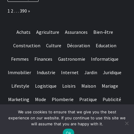
real
adopter
time
pour
Page:
Next
1
2
…
390
»
gambling
préserver
games
ses
we
dents
have
Achats
Agriculture
Assurances
Bien-être
needed
Construction
Culture
Décoration
Education
Femmes
Finances
Gastronomie
Informatique
Immobilier
Industrie
Internet
Jardin
Juridique
Lifestyle
Logistique
Loisirs
Maison
Mariage
Marketing
Mode
Plomberie
Pratique
Publicité
We use cookies to ensure that we give you the best
Santé
Services
Sport
Textile
Tourisme
experience on our website. If you continue to use this site we
will assume that you are happy with it.
Copyright © All rights reserved.
|
Magazine 7
par AF themes
Ok