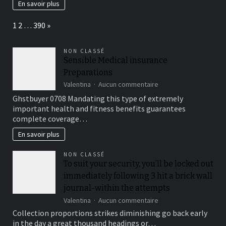
En savoir plus
Page:
Next
1
2
…
390
»
NON CLASSÉ
Sensible Medical insurance
Preparations
sur
Valentina
Aucun commentaire
Sensible
Ghstbuyer 0708 Mandating this type of extremely
Medical
important health and fitness benefits guarantees
insurance
complete coverage…
Preparations
En savoir plus
NON CLASSÉ
To suit your security, you’ll be locked out
immediately following 3 hit a brick wall
journal-within the attempts
sur
Valentina
Aucun commentaire
To
Collection proportions strikes diminishing go back early
suit
in the day a great thousand headings or…