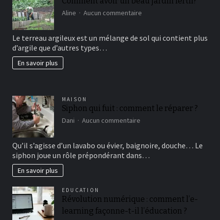
Comment avoir un beau jardin fertil?
sur
Aline
Aucun commentaire
Comment
avoir
Le terreau argileux est un mélange de sol qui contient plus
un
d’argile que d’autres types…
beau
jardin
En savoir plus
fertil?
MAISON
Siphon qui fuit : comment le réparer ?
sur
Dani
Aucun commentaire
Siphon
qui
Qu’il s’agisse d’un lavabo ou évier, baignoire, douche… Le
fuit
siphon joue un rôle prépondérant dans…
:
comment
En savoir plus
le
réparer
?
EDUCATION
Révolution numérique : comment l’e-
learning façonne-t-il l’éducation ?