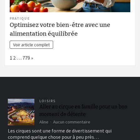
PRATIQUE
Optimisez votre bien-être avec une
alimentation équilibrée
Voir article complet
Page:
Next
1
2
…
779
»
LOISIRS
Aller au cirque en famille pour un bon
moment de détente
sur
Aline
Aucun commentaire
Aller
Les cirques sont une forme de divertissement qui
au
comprend quelque chose pour à peu près…
cirque