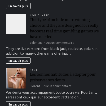
your
security,
En savoir plus
you’ll
be
NON CLASSÉ
locked
This type of include more winning
out
choice and they are designed for really
immediately
following
baccarat real time gambling games we
3
have needed
hit
sur
Valentina
Aucun commentaire
a
This
brick
They are live versions from black-jack, roulette, poker, in
type
wall
addition to many other game offering…
of
journal-
include
within
En savoir plus
more
the
winning
attempts
SANTÉ
choice
Les bonnes habitudes à adopter pour
and
préserver ses dents
they
are
sur
Florent
Aucun commentaire
designed
Les
Vos dents vous accompagnent toute votre vie. Pourtant,
for
bonnes
rares sont ceux qui leur accordent l’attention…
really
habitudes
baccarat
à
En savoir plus