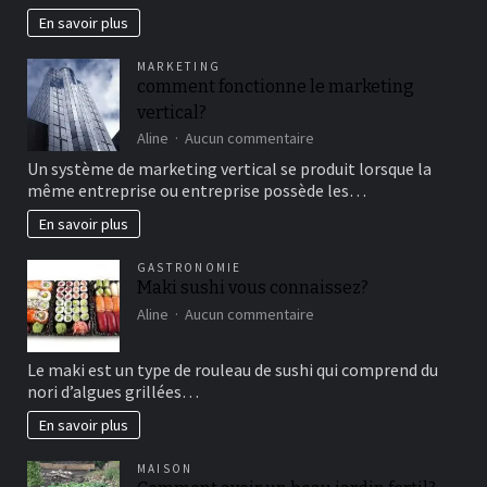
en
En savoir plus
famille
pour
MARKETING
un
comment fonctionne le marketing
bon
vertical?
moment
de
sur
Aline
Aucun commentaire
détente
comment
Un système de marketing vertical se produit lorsque la
fonctionne
même entreprise ou entreprise possède les…
le
marketing
En savoir plus
vertical?
GASTRONOMIE
Maki sushi vous connaissez?
sur
Aline
Aucun commentaire
Maki
sushi
Le maki est un type de rouleau de sushi qui comprend du
vous
nori d’algues grillées…
connaissez?
En savoir plus
MAISON