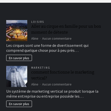
LOISIRS
Aller au cirque en famille pour un bon
moment de détente
sur
Aline
Aucun commentaire
Aller
Les cirques sont une forme de divertissement qui
au
comprend quelque chose pour à peu près…
cirque
en
En savoir plus
famille
pour
MARKETING
un
comment fonctionne le marketing
bon
vertical?
moment
de
sur
Aline
Aucun commentaire
détente
comment
Un système de marketing vertical se produit lorsque la
fonctionne
même entreprise ou entreprise possède les…
le
marketing
En savoir plus
vertical?