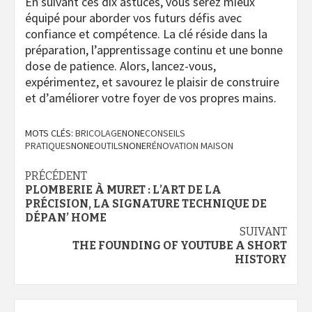
En suivant ces dix astuces, vous serez mieux
équipé pour aborder vos futurs défis avec
confiance et compétence. La clé réside dans la
préparation, l’apprentissage continu et une bonne
dose de patience. Alors, lancez-vous,
expérimentez, et savourez le plaisir de construire
et d’améliorer votre foyer de vos propres mains.
MOTS CLÉS:
BRICOLAGE
NONE
CONSEILS
PRATIQUES
NONE
OUTILS
NONE
RÉNOVATION MAISON
Navigation
PRÉCÉDENT
PLOMBERIE À MURET : L’ART DE LA
d’article
PRÉCISION, LA SIGNATURE TECHNIQUE DE
DÉPAN’ HOME
SUIVANT
THE FOUNDING OF YOUTUBE A SHORT
HISTORY