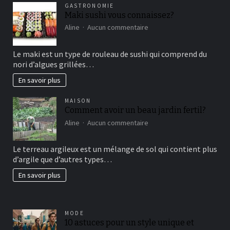
GASTRONOMIE
Maki sushi vous connaissez?
sur
Aline
Aucun commentaire
Maki
sushi
Le maki est un type de rouleau de sushi qui comprend du
vous
nori d’algues grillées…
connaissez?
En savoir plus
MAISON
Comment avoir un beau jardin fertil?
sur
Aline
Aucun commentaire
Comment
avoir
Le terreau argileux est un mélange de sol qui contient plus
un
d’argile que d’autres types…
beau
jardin
En savoir plus
fertil?
MODE
10 astuces pour un style unique et