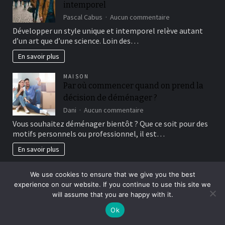
intemporel
sur
Pascal Cabus
Aucun commentaire
10
Développer un style unique et intemporel relève autant
astuces
d’un art que d’une science. Loin des…
pour
un
En savoir plus
style
unique
MAISON
et
Par où commencer quand on prend la
intemporel
décision de déménager ?
sur
Dani
Aucun commentaire
Par
Vous souhaitez déménager bientôt ? Que ce soit pour des
où
motifs personnels ou professionnel, il est…
commencer
quand
En savoir plus
on
prend
GASTRONOMIE
la
We use cookies to ensure that we give you the best
Découvrez la richesse des plats épicés
décision
experience on our website. If you continue to use this site we
de la cuisine africaine
de
will assume that you are happy with it.
déménager
sur
Marise
Aucun commentaire
?
Ok
Découvrez
La cuisine africaine est une véritable mosaic de saveurs, de
la