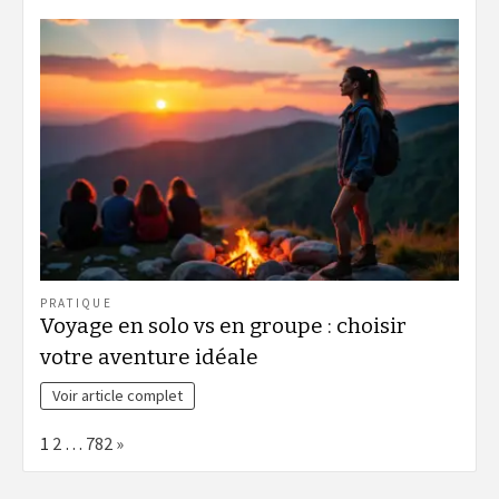
PRATIQUE
Voyage en solo vs en groupe : choisir
votre aventure idéale
Voir article complet
Page:
Next
1
2
…
782
»