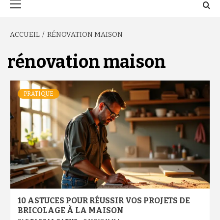
principal
ACCUEIL
RÉNOVATION MAISON
rénovation maison
PRATIQUE
10 ASTUCES POUR RÉUSSIR VOS PROJETS DE
BRICOLAGE À LA MAISON