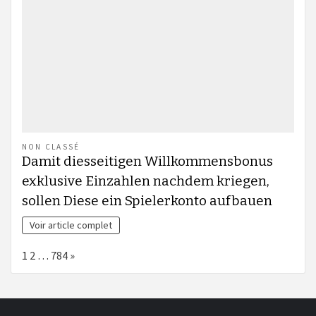
NON CLASSÉ
Damit diesseitigen Willkommensbonus
exklusive Einzahlen nachdem kriegen,
sollen Diese ein Spielerkonto aufbauen
Voir article complet
Page:
Next
1
2
…
784
»