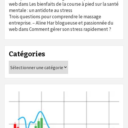
web
dans
Les bienfaits de la course à pied sur la santé
mentale : un antidote au stress
Trois questions pour comprendre le massage
entreprise. – Aline Har blogueuse et passionnée du
web
dans
Comment gérer son stress rapidement ?
Catégories
Catégories