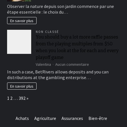
of
Observation
Observer la nature depuis son jardin commence par une
our
site
étape essentielle : le choix du…
comprehensive
jardin
Cloudbet
:
En savoir plus
feedback
choisir
le
NON CLASSÉ
bon
You should buy a lot more raffle passes
endroit
from the playing multiples from $50
pour
observer
when you look at the for each and every
la
playoff game
nature
sur
Valentina
Aucun commentaire
You
In such a case, BetRivers allows deposits and you can
should
distributions at the gambling enterprise…
buy
a
En savoir plus
lot
more
Page:
Next
1
2
…
392
»
raffle
passes
from
the
Achats
Agriculture
Assurances
Bien-être
playing
multiples