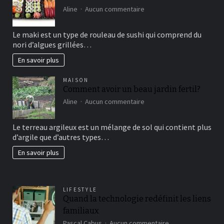
sur
Aline
Aucun commentaire
Maki
sushi
Le maki est un type de rouleau de sushi qui comprend du
vous
nori d’algues grillées…
connaissez?
En savoir plus
MAISON
Comment avoir un beau jardin fertil?
sur
Aline
Aucun commentaire
Comment
avoir
Le terreau argileux est un mélange de sol qui contient plus
un
d’argile que d’autres types…
beau
jardin
En savoir plus
fertil?
LIFESTYLE
Quand la technologie redéfinit les liens
familiaux
sur
Pascal Cabus
Aucun commentaire