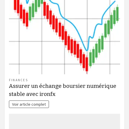
FINANCES
Assurer un échange boursier numérique
stable avec ironfx
Voir article complet