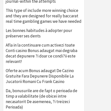
journal-within the attempts
This type of include more winning choice
and they are designed for really baccarat
real time gambling games we have needed
Les bonnes habitudes à adopter pour
préserver ses dents
Afla in la continuare cum activezi toate
Conti casino Bonus adaugat mai degraba
decat depunere ?i doar ce condi?ii este
relevant!
Oferte acum Bonus adaugat De Cazino
Gratuite Fara Depunere Disponibile La
Jucatorii Romani Cu Frank Casino
Da, bonusurile are de fapt o perioada de
timp a valabilitate (de obicei intre
necasatorit De asemenea, ?i treizeci
Perioada)