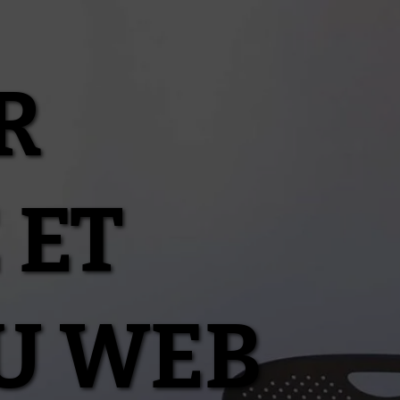
R
 ET
U WEB