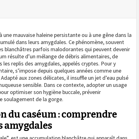
à une mauvaise haleine persistante ou à une gêne dans la
ccumulé dans leurs amygdales. Ce phénomène, souvent
es blanchâtres parfois malodorantes qui peuvent devenir
éum résulte d’un mélange de débris alimentaires, de
s les replis des amygdales, appelés cryptes. Pour y
dentaire, s’impose depuis quelques années comme une
Adapté aux zones délicates, il insuffle un jet d’eau pulsé
muqueuse sensible. Dans ce contexte, adopter un usage
pour optimiser son hygiène buccale, prévenir
le soulagement de la gorge.
ion du caséum : comprendre
es amygdales
ale”, est une accumulation blanchâtre qui apparaît dans