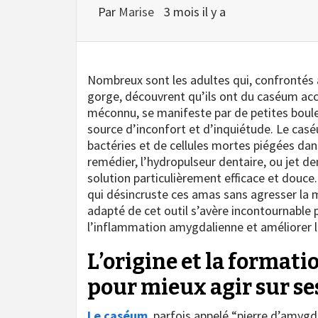
Par
Marise
3 mois il y a
Nombreux sont les adultes qui, confrontés 
gorge, découvrent qu’ils ont du caséum a
méconnu, se manifeste par de petites boul
source d’inconfort et d’inquiétude. Le cas
bactéries et de cellules mortes piégées dan
remédier, l’hydropulseur dentaire, ou jet 
solution particulièrement efficace et douce. 
qui désincruste ces amas sans agresser la 
adapté de cet outil s’avère incontournable 
l’inflammation amygdalienne et améliorer 
L’origine et la format
pour mieux agir sur s
Le caséum
, parfois appelé “pierre d’amygd