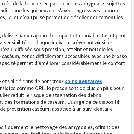
’accès de la bouche, en particulier les amygdales sujettes
ditionnelles qui peuvent s’avérer agressives, comme
ides, le jet d’eau pulsé permet de décoller doucement les
é, délivré par un appareil compact et maniable. Ce jet peut
la sensibilité de chaque individu, prévenant ainsi les
eau, diffusée sous pression, atteint et nettoie les
 caséum, zones difficilement accessibles avec une brosse
 capacité permet d’améliorer considérablement le confort
dé et validé dans de nombreux
soins dentaires
entistes comme ORL, le préconisent de plus en plus pour
ulier réduit le risque de stagnation des débris
ent des formations de caséum. L’usage de ce dispositif
 de prévention caséum, associée à un suivi dentaire
pécifiquement le nettoyage des amygdales, offrant des
 innovations facilitent la réalisation d’une routine