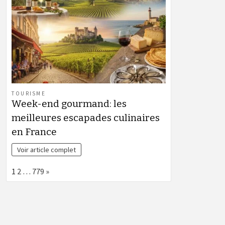
TOURISME
Week-end gourmand: les
meilleures escapades culinaires
en France
Voir article complet
Page:
Next
1
2
…
779
»