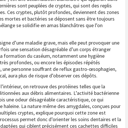
rnières sont peuplées de cryptes, qui sont des replis
es. Ces cryptes, plutôt profondes, deviennent des zones
les mortes et bactéries se déposent sans être toujours
mélange se solidifie en amas blanchâtres que l’on
signe d’une maladie grave, mais elle peut provoquer une
parfois une sensation désagréable d’un corps étranger
nt la formation du caséum, notamment une hygiène
s très profondes, ou encore les épisodes répétés
 une personne souffrant de reflux gastro-œsophagien,
cal, aura plus de risque d’observer ces dépôts.
intérieur, on retrouve des protéines telles que la
itionnées aux débris alimentaires. L’activité bactérienne
s une odeur désagréable caractéristique, ce qui
ise haleine. La nature même des amygdales, conçues pour
multiples cryptes, explique pourquoi cette zone est
ocessus permet donc d’orienter les soins dentaires et la
aptées qui ciblent précisément ces cachettes difficiles