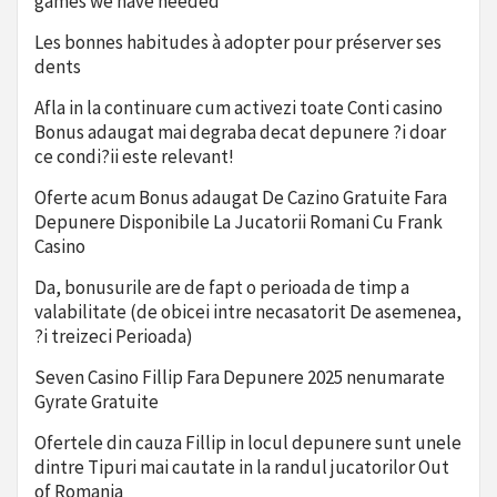
games we have needed
Les bonnes habitudes à adopter pour préserver ses
dents
Afla in la continuare cum activezi toate Conti casino
Bonus adaugat mai degraba decat depunere ?i doar
ce condi?ii este relevant!
Oferte acum Bonus adaugat De Cazino Gratuite Fara
Depunere Disponibile La Jucatorii Romani Cu Frank
Casino
Da, bonusurile are de fapt o perioada de timp a
valabilitate (de obicei intre necasatorit De asemenea,
?i treizeci Perioada)
Seven Casino Fillip Fara Depunere 2025 nenumarate
Gyrate Gratuite
Ofertele din cauza Fillip in locul depunere sunt unele
dintre Tipuri mai cautate in la randul jucatorilor Out
of Romania