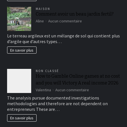
MAISON
Comment avoir un beau jardin fertil?
sur
Aline
Aucun commentaire
Comment
avoir
Le terreau argileux est un mélange de sol qui contient plus
un
d’argile que d’autres types…
beau
jardin
En savoir plus
fertil?
NON CLASSÉ
How to Gamble Online games at no cost
and you will Victory A real income 2026
sur
Valentina
Aucun commentaire
How
The analysis pursue documented investigations
to
methodologies and therefore are not dependent on
Gamble
entrepreneurs These are…
Online
games
En savoir plus
at
no