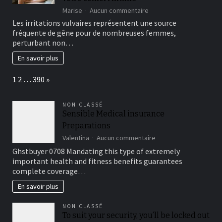
sur
Marise
Aucun commentaire
Irritation
Les irritations vulvaires représentent une source
de
fréquente de gêne pour de nombreuses femmes,
la
perturbant non…
vulve
:
En savoir plus
solutions
naturelles
Page:
Next
1
2
…
390
»
pour
apaiser
et
NON CLASSÉ
retrouver
Sensible Medical insurance
votre
Preparations
confort
intime
sur
Valentina
Aucun commentaire
Sensible
Ghstbuyer 0708 Mandating this type of extremely
Medical
important health and fitness benefits guarantees
insurance
complete coverage…
Preparations
En savoir plus
NON CLASSÉ
To suit your security, you’ll be locked out