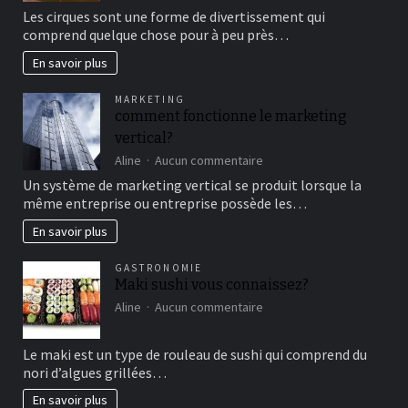
Aller
Les cirques sont une forme de divertissement qui
au
comprend quelque chose pour à peu près…
cirque
en
En savoir plus
famille
pour
MARKETING
un
comment fonctionne le marketing
bon
vertical?
moment
de
sur
Aline
Aucun commentaire
détente
comment
Un système de marketing vertical se produit lorsque la
fonctionne
même entreprise ou entreprise possède les…
le
marketing
En savoir plus
vertical?
GASTRONOMIE
Maki sushi vous connaissez?
sur
Aline
Aucun commentaire
Maki
sushi
Le maki est un type de rouleau de sushi qui comprend du
vous
nori d’algues grillées…
connaissez?
En savoir plus