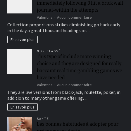
immediately following 3 hit a brick wall
journal-within the attempts
sur
Valentina
Aucun commentaire
To
Collection proportions strikes diminishing go back early
suit
in the day a great thousand headings or…
your
security,
En savoir plus
you’ll
be
NON CLASSÉ
locked
This type of include more winning
out
choice and they are designed for really
immediately
following
baccarat real time gambling games we
3
have needed
hit
sur
Valentina
Aucun commentaire
a
This
brick
They are live versions from black-jack, roulette, poker, in
type
wall
addition to many other game offering…
of
journal-
include
within
En savoir plus
more
the
winning
attempts
SANTÉ
choice
Les bonnes habitudes à adopter pour
and