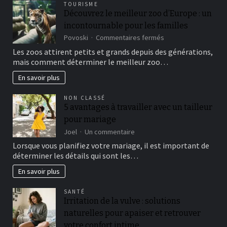
TOURISME
cost
Découvrez le meilleur zoo d’Europe : un
and
you
incontournable pour les familles
will
sur
Povoski
Commentaires fermés
Victory
Découvrez
Les zoos attirent petits et grands depuis des générations,
A
le
real
mais comment déterminer le meilleur zoo…
meilleur
income
zoo
En savoir plus
2026
d’Europe
:
NON CLASSÉ
un
5 avantages à travailler avec un tailleur
incontournable
pour mariage
pour
les
sur
Joel
Un commentaire
familles
5
Lorsque vous planifiez votre mariage, il est important de
avantages
déterminer les détails qui sont les…
à
travailler
En savoir plus
avec
un
SANTÉ
tailleur
Irritation de la vulve : solutions
pour
naturelles pour apaiser et retrouver
mariage
votre confort intime