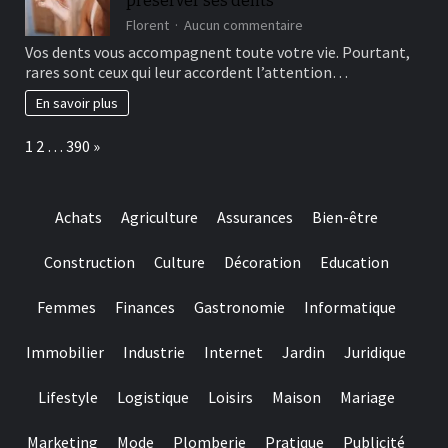
préserver ses dents
they
are
sur
Florent
Aucun commentaire
designed
Les
Vos dents vous accompagnent toute votre vie. Pourtant,
for
bonnes
rares sont ceux qui leur accordent l’attention…
really
habitudes
baccarat
à
En savoir plus
real
adopter
time
pour
Page:
Next
1
2
…
390
»
gambling
préserver
games
ses
we
dents
have
Achats
Agriculture
Assurances
Bien-être
needed
Construction
Culture
Décoration
Education
Femmes
Finances
Gastronomie
Informatique
Immobilier
Industrie
Internet
Jardin
Juridique
Lifestyle
Logistique
Loisirs
Maison
Mariage
Marketing
Mode
Plomberie
Pratique
Publicité