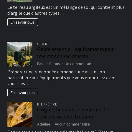
avoir
Le terreau argileux est un mélange de sol qui contient plus
un
d’argile que d’autres types…
beau
jardin
En savoir plus
fertil?
SPORT
Guide essentiel : équipements pour
une randonnée réussie
sur
Pascal Cabus
Un commentaire
Guide
Préparer une randonnée demande une attention
essentiel
particulière aux équipements que vous emportez avec
:
vous. Les…
équipements
pour
En savoir plus
une
randonnée
BIEN-ÊTRE
réussie
Origine, bienfaits et senteurs de
l’encens oriental bakhour
sur
Adeline
Aucun commentaire
Origine,