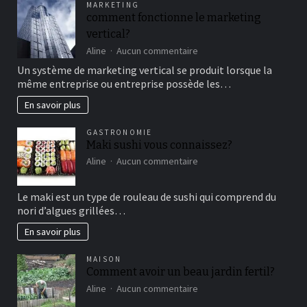
MARKETING
un
comment fonctionne le marketing
bon
vertical?
moment
de
sur
Aline
Aucun commentaire
détente
comment
Un système de marketing vertical se produit lorsque la
fonctionne
même entreprise ou entreprise possède les…
le
marketing
En savoir plus
vertical?
GASTRONOMIE
Maki sushi vous connaissez?
sur
Aline
Aucun commentaire
Maki
sushi
Le maki est un type de rouleau de sushi qui comprend du
vous
nori d’algues grillées…
connaissez?
En savoir plus
MAISON
Comment avoir un beau jardin fertil?
sur
Aline
Aucun commentaire
Comment