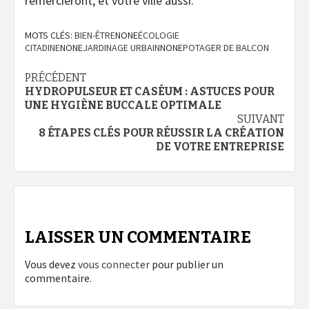
remercieront, et votre ville aussi.
MOTS CLÉS:
BIEN-ÊTRE
NONE
ÉCOLOGIE
CITADINE
NONE
JARDINAGE URBAIN
NONE
POTAGER DE BALCON
Navigation
PRÉCÉDENT
HYDROPULSEUR ET CASÉUM : ASTUCES POUR
d’article
UNE HYGIÈNE BUCCALE OPTIMALE
SUIVANT
8 ÉTAPES CLÉS POUR RÉUSSIR LA CRÉATION
DE VOTRE ENTREPRISE
LAISSER UN COMMENTAIRE
Vous devez
vous connecter
pour publier un
commentaire.