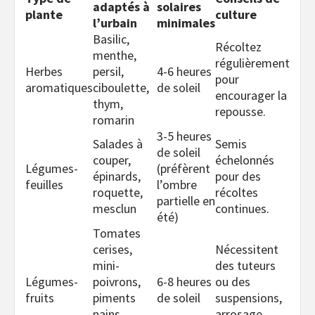
adaptés à
solaires
plante
culture
l’urbain
minimales
Basilic,
Récoltez
menthe,
régulièrement
Herbes
persil,
4-6 heures
pour
aromatiques
ciboulette,
de soleil
encourager la
thym,
repousse.
romarin
3-5 heures
Salades à
Semis
de soleil
couper,
échelonnés
Légumes-
(préfèrent
épinards,
pour des
feuilles
l’ombre
roquette,
récoltes
partielle en
mesclun
continues.
été)
Tomates
cerises,
Nécessitent
mini-
des tuteurs
Légumes-
poivrons,
6-8 heures
ou des
fruits
piments
de soleil
suspensions,
nains,
arrosage