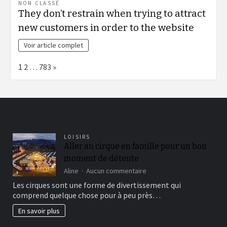
NON CLASSÉ
They don’t restrain when trying to attract
new customers in order to the website
Voir article complet
Page:
Next
1
2
…
783
»
LOISIRS
Aller au cirque en famille pour un bon
moment de détente
sur
Aline
Aucun commentaire
Aller
Les cirques sont une forme de divertissement qui
au
comprend quelque chose pour à peu près…
cirque
en
En savoir plus
famille
pour