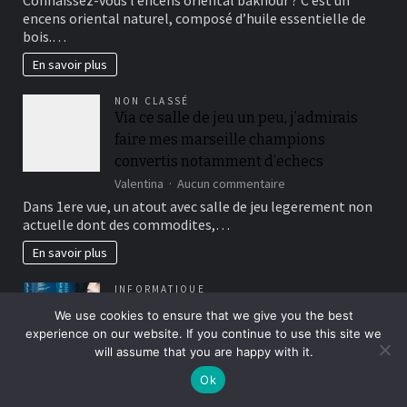
Connaissez-vous l’encens oriental bakhour ? C’est un
bienfaits
encens oriental naturel, composé d’huile essentielle de
et
bois.…
senteurs
de
En savoir plus
l’encens
oriental
NON CLASSÉ
bakhour
Via ce salle de jeu un peu, j’admirais
faire mes marseille champions
convertis notamment d’echecs
sur
Valentina
Aucun commentaire
Via
Dans 1ere vue, un atout avec salle de jeu legerement non
ce
actuelle dont des commodites,…
salle
de
En savoir plus
jeu
un
INFORMATIQUE
peu,
Annuaire des experts informatiques
j’admirais
We use cookies to ensure that we give you the best
certifiés en france
faire
experience on our website. If you continue to use this site we
mes
sur
Florent
Aucun commentaire
will assume that you are happy with it.
marseille
Annuaire
Dans un monde où la transformation numérique
champions
Ok
des
s’accélère chaque jour, trouver un expert informatique
convertis
experts