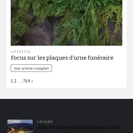
LIFESTYLE
Focus sur les plaques d’urne funéraire
Voir article complet
Page:
Next
1
2
…
764
»
LOISIRS
Aller au cirque en famille pour un bon