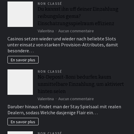
regelma?
NON CLASSÉ
ige
Du kannst ihn uff deiner Einzahlung
Freispiel-
reibungslos gema?
Angebote
fur
Einschatzungsspielraum effizienz
die
sur
Valentina
Aucun commentaire
Stammkunden
Du
Casinos setzen wieder und wieder nach beliebte Slots
kannst
unter einsatz von starken Provision-Attributes, damit
ihn
besondere…
uff
deiner
En savoir plus
Einzahlung
reibungslos
NON CLASSÉ
gema?
No-Deposit-Boni bedurfen kaum
Einschatzungsspielra
unmittelbare Einzahlung, um aktiviert
effizienz
hinten seien
sur
Valentina
Aucun commentaire
No-
Daruber hinaus findet man der Stay Spielsaal mit realen
Deposit-
Dealern, sodass Welche dasjenige Flair ein…
Boni
bedurfen
En savoir plus
kaum
unmittelbare
NON CLASSÉ