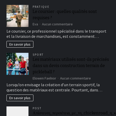
pour
PRATIQUE
se
Le coursier : quelles qualités sont
régénérer
requises ?
sur
Eva
Aucun commentaire
Le
Le coursier, ce professionnel spécialisé dans le transport
coursier
et la livraison de marchandises, est constamment…
:
quelles
En savoir plus
qualités
sont
SPORT
requises
Les matériaux utilisés sont-ils précisés
?
dans un devis construction terrain de
pickleball ?
sur
Elowen Faelnor
Aucun commentaire
Les
Lorsqu’on envisage la création d’un terrain sportif, la
matériaux
question des matériaux est centrale. Pourtant, dans…
utilisés
sont-
En savoir plus
ils
précisés
POST
dans
Απίστευτη_περιπέτεια_με_τη_chickenroad_η_κ
un