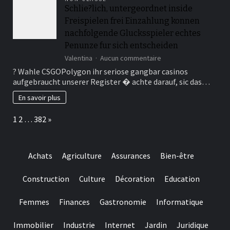
Einzahlung,
Schlie?lich, untergeordnet inside
um
Freispielen frei Einzahlung konnen
aktiviert
hinten
nachfolgende Glucksspieler echtes
seien
Penunze fur sich entscheiden
sur
Valentina
Aucun commentaire
Schlie?
? Wahle CSGOPolygon ihr seriose gangbar casinos
lich,
aufgebraucht unserer Register � achte darauf, sic das…
untergeordnet
inside
En savoir plus
Freispielen
frei
Page:
Next
1
2
…
382
»
Einzahlung
konnen
nachfolgende
Glucksspieler
Achats
Agriculture
Assurances
Bien-être
echtes
Penunze
fur
Construction
Culture
Décoration
Education
sich
entscheiden
Femmes
Finances
Gastronomie
Informatique
Immobilier
Industrie
Internet
Jardin
Juridique