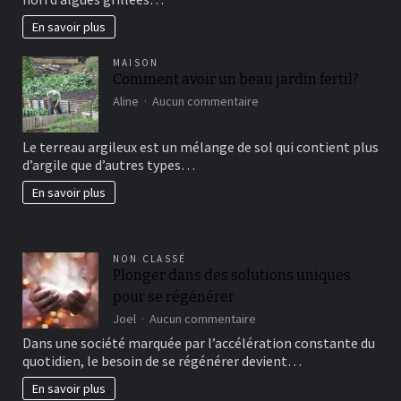
En savoir plus
MAISON
Comment avoir un beau jardin fertil?
sur
Aline
Aucun commentaire
Comment
avoir
Le terreau argileux est un mélange de sol qui contient plus
un
d’argile que d’autres types…
beau
jardin
En savoir plus
fertil?
NON CLASSÉ
Plonger dans des solutions uniques
pour se régénérer
sur
Joel
Aucun commentaire
Plonger
Dans une société marquée par l’accélération constante du
dans
quotidien, le besoin de se régénérer devient…
des
solutions
En savoir plus
uniques