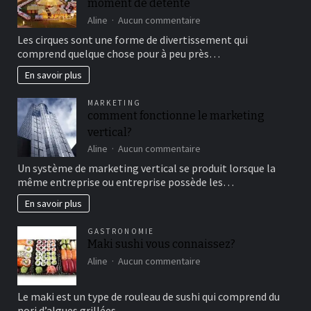
moment de détente
sur
Aline
Aucun commentaire
Aller
Les cirques sont une forme de divertissement qui
au
comprend quelque chose pour à peu près…
cirque
en
En savoir plus
famille
pour
MARKETING
un
comment fonctionne le marketing
bon
vertical?
moment
de
sur
Aline
Aucun commentaire
détente
comment
Un système de marketing vertical se produit lorsque la
fonctionne
même entreprise ou entreprise possède les…
le
marketing
En savoir plus
vertical?
GASTRONOMIE
Maki sushi vous connaissez?
sur
Aline
Aucun commentaire
Maki
sushi
Le maki est un type de rouleau de sushi qui comprend du
vous
nori d’algues grillées…
connaissez?