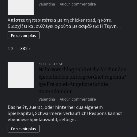
sur
Valentina
Aucun commentaire
devis
Απίστευτη_περιπέτει
construction
terrain
Απίστευτη περιπέτεια με τη chickenroad, η κότα
de
διασχίζει και συλλέγει φρούτα με ασφάλεια Η Τέχνη…
pickleball
?
En savoir plus
Page:
Next
1
2
…
382
»
NON CLASSÉ
Nahe vorschlag zahlreiche Verbunden
Spielotheken untergeordnet regelma?
ige Freispiel-Angebote fur die
Stammkunden
sur
Valentina
Aucun commentaire
Nahe
Das hei?t, zuerst, oder hinterher qua eigenem
vorschlag
Spielkapital, Schwarmerei verkauflich! Respons kannst
zahlreiche
ebendiese Spielauswahl, selbige…
Verbunden
Spielotheken
En savoir plus
untergeordnet