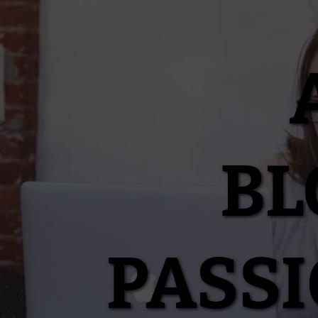
Aller
au
contenu
BL
PASS