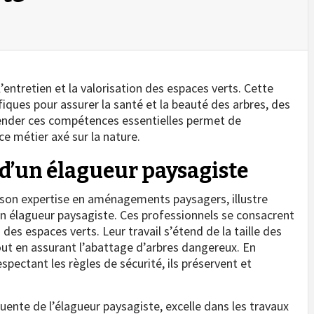
’entretien et la valorisation des espaces verts. Cette
ques pour assurer la santé et la beauté des arbres, des
hender ces compétences essentielles permet de
ce métier axé sur la nature.
 d’un élagueur paysagiste
 son expertise en aménagements paysagers, illustre
n élagueur paysagiste. Ces professionnels se consacrent
 des espaces verts. Leur travail s’étend de la taille des
tout en assurant l’abattage d’arbres dangereux. En
spectant les règles de sécurité, ils préservent et
uente de l’élagueur paysagiste, excelle dans les travaux