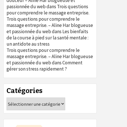
douceur – Aline Har blogueuse et
passionnée du web
dans
Trois questions
pour comprendre le massage entreprise.
Trois questions pour comprendre le
massage entreprise. – Aline Har blogueuse
et passionnée du web
dans
Les bienfaits
de la course à pied sur la santé mentale :
un antidote au stress
Trois questions pour comprendre le
massage entreprise. – Aline Har blogueuse
et passionnée du web
dans
Comment
gérer son stress rapidement ?
Catégories
Catégories