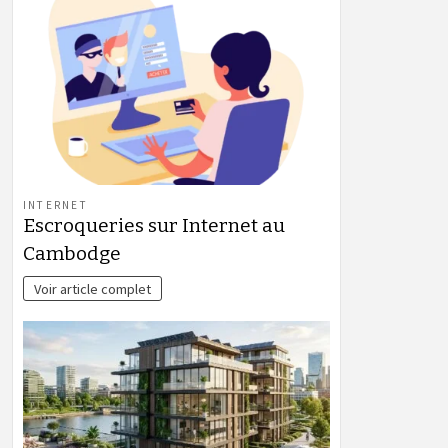
INTERNET
Escroqueries sur Internet au
Cambodge
Voir article complet