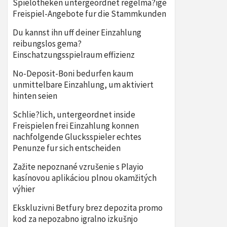
Spielotheken untergeordnet regelma?ige
Freispiel-Angebote fur die Stammkunden
Du kannst ihn uff deiner Einzahlung
reibungslos gema?
Einschatzungsspielraum effizienz
No-Deposit-Boni bedurfen kaum
unmittelbare Einzahlung, um aktiviert
hinten seien
Schlie?lich, untergeordnet inside
Freispielen frei Einzahlung konnen
nachfolgende Glucksspieler echtes
Penunze fur sich entscheiden
Zažite nepoznané vzrušenie s Playio
kasínovou aplikáciou plnou okamžitých
výhier
Ekskluzivni Betfury brez depozita promo
kod za nepozabno igralno izkušnjo