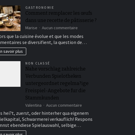
GASTRONOMIE
Comment remplacer les œufs
dans une recette de pâtisserie ?
sur
Marise
Aucun commentaire
Comment
ors que la cuisine évolue et que les modes
remplacer
imentaires se diversifient, la question de…
les
œufs
n savoir plus
dans
une
NON CLASSÉ
recette
Nahe vorschlag zahlreiche
de
Verbunden Spielotheken
pâtisserie
?
untergeordnet regelma?ige
Freispiel-Angebote fur die
Stammkunden
sur
Valentina
Aucun commentaire
Nahe
s hei?t, zuerst, oder hinterher qua eigenem
vorschlag
ielkapital, Schwarmerei verkauflich! Respons
zahlreiche
nnst ebendiese Spielauswahl, selbige…
Verbunden
Spielotheken
n savoir plus