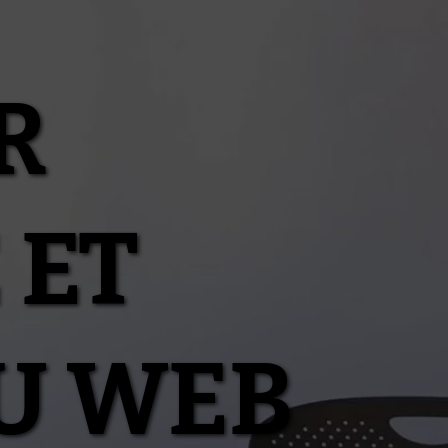
R
 ET
U WEB