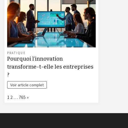
PRATIQUE
Pourquoi l’innovation
transforme-t-elle les entreprises
?
Voir article complet
Page:
Next
1
2
…
765
»