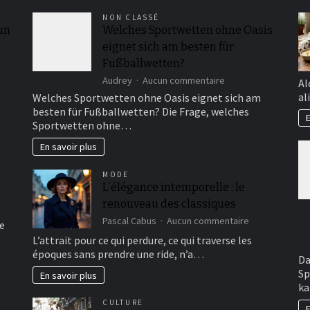
NON CLASSÉ
 un
Welches Sportwetten ohne Oasis
eignet sich am besten für
Fußballwetten?
sur
Audrey
Aucun commentaire
Al
Welches
al
Welches Sportwetten ohne Oasis eignet sich am
Sportwetten
besten für Fußballwetten? Die Frage, welches
ohne
E
Sportwetten ohne…
Oasis
eignet
En savoir plus
sich
am
MODE
besten
L’élégance intemporelle : le
für
renouveau des classiques
Fußballwetten?
sur
Pascal Cabus
Aucun commentaire
e
L’élégance
L’attrait pour ce qui perdure, ce qui traverse les
intemporelle
époques sans prendre une ride, n’a…
:
Da
le
Sp
En savoir plus
renouveau
ka
des
CULTURE
classiques
E