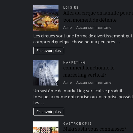
LOISIRS
Aller au cirque en famille pour
bon moment de détente
sur
Aline
Aucun commentaire
Aller
Les cirques sont une forme de divertissement qui
au
comprend quelque chose pour à peu près…
cirque
en
En savoir plus
famille
pour
MARKETING
un
comment fonctionne le
bon
marketing vertical?
moment
de
sur
Aline
Aucun commentaire
détente
comment
Un système de marketing vertical se produit
fonctionne
lorsque la même entreprise ou entreprise possèd
le
les…
marketing
vertical?
En savoir plus
GASTRONOMIE
Maki sushi vous connaissez?