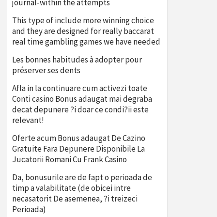
journal-within the attempts
This type of include more winning choice
and they are designed for really baccarat
real time gambling games we have needed
Les bonnes habitudes à adopter pour
préserver ses dents
Afla in la continuare cum activezi toate
Conti casino Bonus adaugat mai degraba
decat depunere ?i doar ce condi?ii este
relevant!
Oferte acum Bonus adaugat De Cazino
Gratuite Fara Depunere Disponibile La
Jucatorii Romani Cu Frank Casino
Da, bonusurile are de fapt o perioada de
timp a valabilitate (de obicei intre
necasatorit De asemenea, ?i treizeci
Perioada)