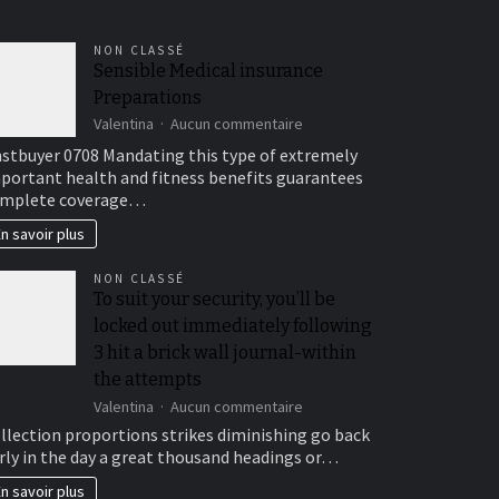
NON CLASSÉ
Sensible Medical insurance
Preparations
sur
Valentina
Aucun commentaire
Sensible
stbuyer 0708 Mandating this type of extremely
Medical
portant health and fitness benefits guarantees
insurance
mplete coverage…
Preparations
n savoir plus
NON CLASSÉ
To suit your security, you’ll be
locked out immediately following
3 hit a brick wall journal-within
the attempts
sur
Valentina
Aucun commentaire
To
llection proportions strikes diminishing go back
suit
rly in the day a great thousand headings or…
your
security,
n savoir plus