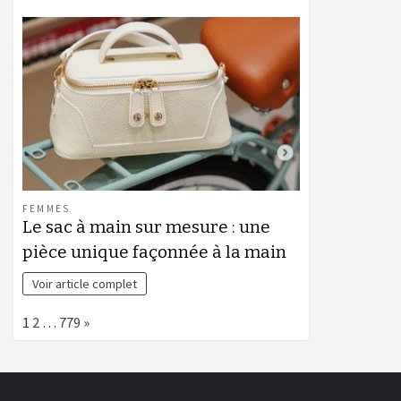
FEMMES
Le sac à main sur mesure : une
pièce unique façonnée à la main
Voir article complet
Page:
Next
1
2
…
779
»