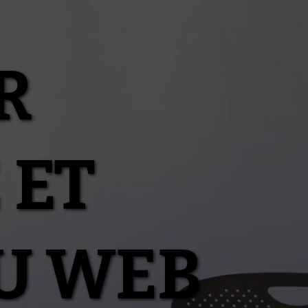
R
 ET
U WEB