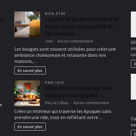
BIEN-ÊTRE
 un
L’impact de la cire d’abeille et de
la cire de soja sur la qualité de
l’air intérieur
sur
Joel
Aucun commentaire
Gh
L’impact
im
Les bougies sont souvent utilisées pour créer une
de
co
ambiance chaleureuse et relaxante dans nos
la
maisons,…
cire
E
d’abeille
En savoir plus
et
de
PRATIQUE
la
Idées créatives pour une déco
cire
unique et intemporelle
de
soja
sur
Pascal Cabus
Aucun commentaire
e
sur
Idées
Créer un intérieur qui traverse les époques sans
la
créatives
prendre une ride, tout en reflétant votre…
qualité
Co
pour
de
ea
une
En savoir plus
l’air
déco
intérieur
E
unique