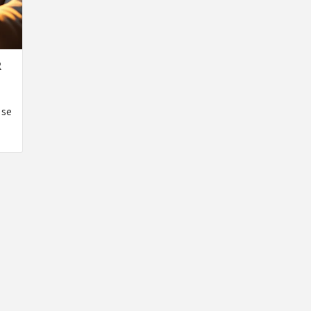
R
 se