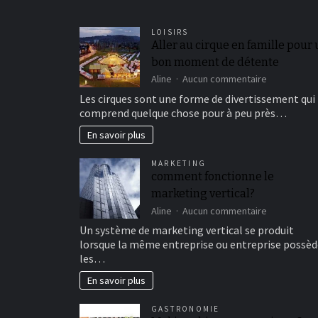
LOISIRS
Aller au cirque en famille pour
bon moment de détente
sur
Aline
Aucun commentaire
Aller
Les cirques sont une forme de divertissement qui
au
comprend quelque chose pour à peu près…
cirque
en
En savoir plus
famille
pour
MARKETING
un
comment fonctionne le
bon
marketing vertical?
moment
de
sur
Aline
Aucun commentaire
détente
comment
Un système de marketing vertical se produit
fonctionne
lorsque la même entreprise ou entreprise possèd
le
les…
marketing
vertical?
En savoir plus
GASTRONOMIE