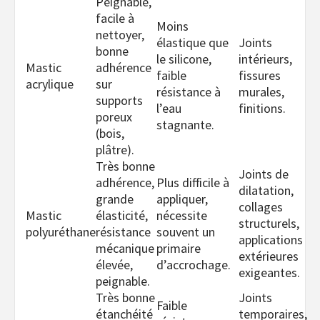
Peignable,
facile à
Moins
nettoyer,
élastique que
Joints
bonne
le silicone,
intérieurs,
Mastic
adhérence
faible
fissures
acrylique
sur
résistance à
murales,
supports
l’eau
finitions.
poreux
stagnante.
(bois,
plâtre).
Très bonne
Joints de
adhérence,
Plus difficile à
dilatation,
grande
appliquer,
collages
Mastic
élasticité,
nécessite
structurels,
polyuréthane
résistance
souvent un
applications
mécanique
primaire
extérieures
élevée,
d’accrochage.
exigeantes.
peignable.
Très bonne
Joints
Faible
étanchéité
temporaires,