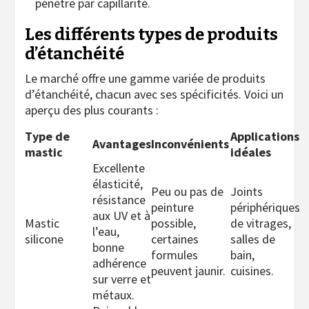
pénètre par capillarité.
Les différents types de produits
d’étanchéité
Le marché offre une gamme variée de produits
d’étanchéité, chacun avec ses spécificités. Voici un
aperçu des plus courants :
Type de
Applications
Avantages
Inconvénients
mastic
idéales
Excellente
élasticité,
Peu ou pas de
Joints
résistance
peinture
périphériques
aux UV et à
Mastic
possible,
de vitrages,
l’eau,
silicone
certaines
salles de
bonne
formules
bain,
adhérence
peuvent jaunir.
cuisines.
sur verre et
métaux.