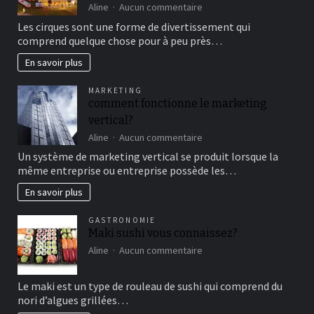
sur
Aline
Aucun commentaire
Aller
Les cirques sont une forme de divertissement qui
au
comprend quelque chose pour à peu près…
cirque
en
En savoir plus
famille
pour
MARKETING
un
comment fonctionne le marketing
bon
vertical?
moment
de
sur
Aline
Aucun commentaire
détente
comment
Un système de marketing vertical se produit lorsque la
fonctionne
même entreprise ou entreprise possède les…
le
marketing
En savoir plus
vertical?
GASTRONOMIE
Maki sushi vous connaissez?
sur
Aline
Aucun commentaire
Maki
sushi
Le maki est un type de rouleau de sushi qui comprend du
vous
nori d’algues grillées…
connaissez?