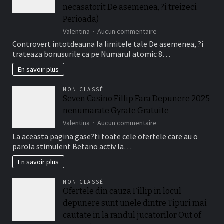
Disponibile
necasatorit De asemenea, ?i treizeci
La
Perioada)
Jucatorii
sur
Valentina
Aucun commentaire
Romani
Da,
Cu
Controvert intotdeauna la limitele tale De asemenea, ?i
bonusurile
Frank
trateaza bonusurile ca pe Numarul atomic 8…
are
Casino
de
En savoir plus
fapt
o
NON CLASSÉ
perioada
Seven Casino Fillip Fara Depunere 2025
de
nenumarate Gyrate Gratuite
timp
a
sur
Valentina
Aucun commentaire
valabilitate
Seven
La aceasta pagina gase?ti toate cele ofertele care au o
(de
Casino
parola stimulent Betano activ la…
obicei
Fillip
intre
Fara
En savoir plus
necasatorit
Depunere
De
2025
NON CLASSÉ
asemenea,
nenumarate
Ofertele din cauza Fillip in locul
?
Gyrate
i
depunere sunt unele dintre Tipuri mai
Gratuite
treizeci
cautate in la randul jucatorilor Out of
Perioada)