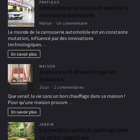
PRATIQUE
Les tendances actuelles en matière de
carrosserie automobile
sur
Marise
Un commentaire
Les
Le monde de la carrosserie automobile est en constante
tendances
mutation, influencé par des innovations
actuelles
technologiques…
en
matière
En savoir plus
de
carrosserie
MAISON
automobile
À savoir sur le désembouage des
radiateurs
sur
Zozo
2 commentaires
À
Que serait la vie sans un bon chauffage dans sa maison !
savoir
Pour qu’une maison procure…
sur
le
En savoir plus
désembouage
des
JARDIN
radiateurs
Les meilleurs outils de jardinage pour
un jardin magnifique