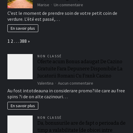
sur
Marise
Un commentaire
Les
C’est le moment de prendre soin de votre petit coin de
meilleurs
verdure. L’été est passé,…
outils
de
En savoir plus
jardinage
pour
Page:
Next
1
2
…
388
»
un
jardin
magnifique
NON CLASSÉ
Oferte acum Bonus adaugat De Cazino
Gratuite Fara Depunere Disponibile La
Jucatorii Romani Cu Frank Casino
sur
Valentina
Aucun commentaire
Oferte
Au fost intotdeauna in considerare promo?iile care au free
acum
spins ?i de on alte cazinouri…
Bonus
adaugat
En savoir plus
De
Cazino
NON CLASSÉ
Gratuite
Da, bonusurile are de fapt o perioada de
Fara
timp a valabilitate (de obicei intre
Depunere