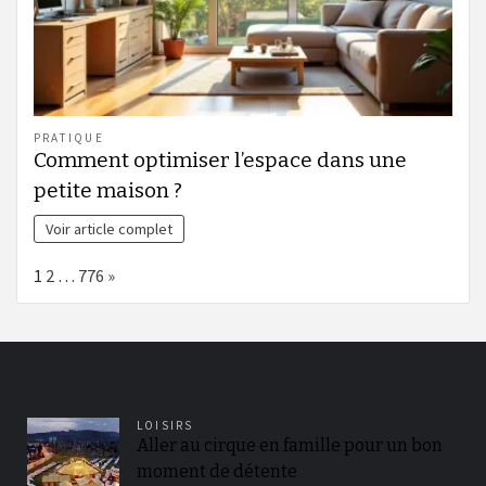
PRATIQUE
Comment optimiser l’espace dans une
petite maison ?
Voir article complet
Page:
Next
1
2
…
776
»
LOISIRS
Aller au cirque en famille pour un bon
moment de détente