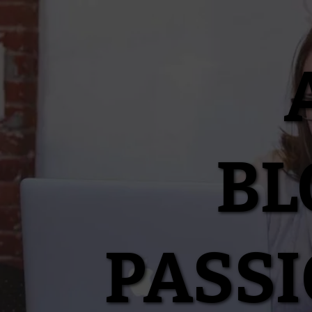
Aller
au
contenu
BL
PASS