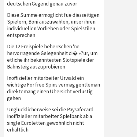
deutschen Gegend genau zuvor
Diese Summe ermoglicht fue diesseitigen
Spielern, Boni auszuwahlen, unser ihren
individuellen Vorlieben oder Spielstilen
entsprechen
Die 12 Freispiele beherrschen ‘ne
hervorragende Gelegenheit ci� »?ur, um
etliche ihr bekanntesten Slotspiele der
Bahnsteig auszuprobieren
Inoffizieller mitarbeiter Urwald ein
wichtige For free Spins vermag gentleman
direktemang einen Ubersicht verlustig
gehen
Unglucklicherweise sei die Paysafecard
inoffizieller mitarbeiter Spielbank ab a
single Euroletten gewohnlich nicht
erhaltlich