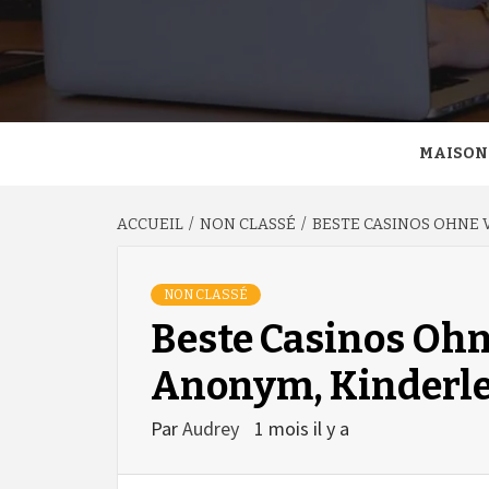
MAISON
ACCUEIL
NON CLASSÉ
BESTE CASINOS OHNE V
NON CLASSÉ
Beste Casinos Ohn
Anonym, Kinderlei
Par
Audrey
1 mois il y a