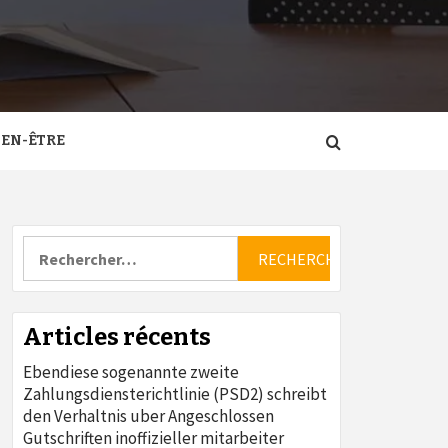
IEN-ÊTRE
Rechercher :
Articles récents
Ebendiese sogenannte zweite
Zahlungsdiensterichtlinie (PSD2) schreibt
den Verhaltnis uber Angeschlossen
Gutschriften inoffizieller mitarbeiter