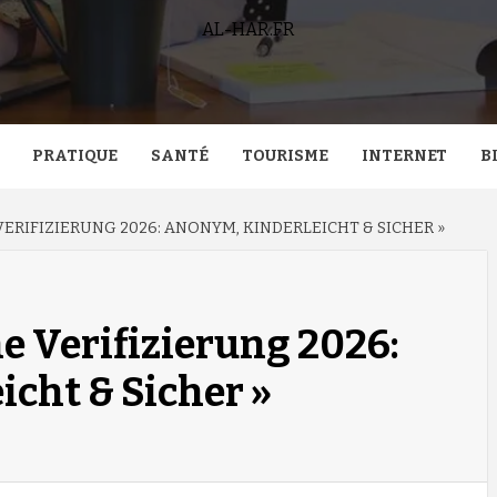
AL-HAR.FR
PRATIQUE
SANTÉ
TOURISME
INTERNET
B
ERIFIZIERUNG 2026: ANONYM, KINDERLEICHT & SICHER »
e Verifizierung 2026:
cht & Sicher »