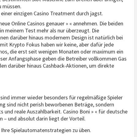
zu müssen.
in einer einzigen Casino Treatment durch jagst.
 neue Online Casinos genauer » « annehmen. Die beiden
in meinem Test mehr als nur überzeugt. Die
nen darüber hinaus modernem Design ist natürlich bei
 mit Krypto Fokus haben wir keine, aber dafür jede
nos, die erst seit wenigen Monaten oder maximum ein
dieser Anfangsphase geben die Betreiber vollkommen Gas
elen darüber hinaus Cashback-Aktionen, um direkte
sind immer wieder besonders für regelmäßige Spieler
ung sind nicht perish beworbenen Beträge, sondern
s und reale Auszahlbarkeit. Casino Boni » « für deutsche
 – und absolut darin liegt der Vorteil.
 Ihre Spielautomatenstrategien zu üben.