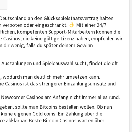
Deutschland an den Glücksspielstaatsvertrag halten.
ch verboten oder eingeschränkt.
Mit einer 24/7
öflichen, kompetenten Support-Mitarbeitern können die
e Casinos, die keine gültige Lizenz haben, empfehlen wir
en dir wenig, falls du später deinem Gewinn
 Auszahlungen und Spieleauswahl sucht, findet die oft
zt, wodurch man deutlich mehr umsetzen kann.
ine Casinos ist das strengerer Einzahlungsumsatz und
ei Newcomer Casinos am Anfang nicht immer alles rund.
 geben, sollte man Bitcoins bestellen wollen. Ob nun
eine eigenen Gold coins. Ein Zahlung über die
ce abklärbar. Beste Bitcoin Casinos warten über