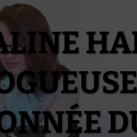
ALINE HA
OGUEUSE
IONNÉE D