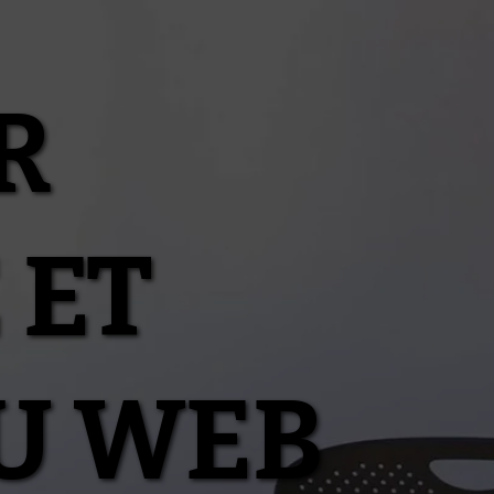
R
 ET
U WEB