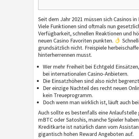
Seit dem Jahr 2021 müssen sich Casinos in 
Viele Funktionen sind oftmals nun gesetzli
Verfügbarkeit, schnellen Reaktionen und h
neuen Casino Favoriten punkten.
Schnell
grundsätzlich nicht. Freispiele herbeischaff
hinterherrennen musst.
Wer mehr Freiheit bei Echtgeld Einsätzen,
bei internationalen Casino-Anbietern.
Die Einsatzhöhen sind also nicht begren
Der einzige Nachteil des recht neuen Onl
kein Treueprogramm.
Doch wenn man wirklich ist, läuft auch b
Auch sollte es bestenfalls eine Anlaufstelle
mBTC oder Satoshis, manche Spieler haben k
Kreditkarte ist natürlich dann vom Assistan
gigantisch hohen Reward Angeboten auf.