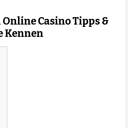
 Online Casino Tipps &
ie Kennen