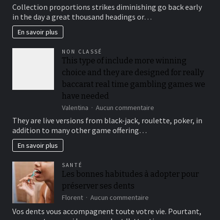
To
Collection proportions strikes diminishing go back early
suit
in the day a great thousand headings or…
your
security,
En savoir plus
you’ll
be
NON CLASSÉ
locked
This type of include more winning
out
choice and they are designed for really
immediately
following
baccarat real time gambling games we
3
have needed
hit
sur
Valentina
Aucun commentaire
a
This
brick
They are live versions from black-jack, roulette, poker, in
type
wall
addition to many other game offering…
of
journal-
include
within
En savoir plus
more
the
winning
attempts
SANTÉ
choice
Les bonnes habitudes à adopter pour
and
préserver ses dents
they
are
sur
Florent
Aucun commentaire
designed
Les
Vos dents vous accompagnent toute votre vie. Pourtant,
for
bonnes