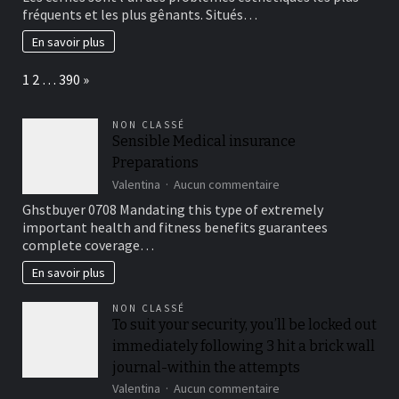
traitement
fréquents et les plus gênants. Situés…
des
cernes
En savoir plus
:
comprendre,
Page:
Next
1
2
…
390
»
prévenir
et
corriger
NON CLASSÉ
Sensible Medical insurance
Preparations
sur
Valentina
Aucun commentaire
Sensible
Ghstbuyer 0708 Mandating this type of extremely
Medical
important health and fitness benefits guarantees
insurance
complete coverage…
Preparations
En savoir plus
NON CLASSÉ
To suit your security, you’ll be locked out
immediately following 3 hit a brick wall
journal-within the attempts
sur
Valentina
Aucun commentaire