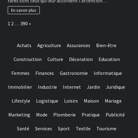
rares sont ceux qui leur accordent l’attention…
really
habitudes
baccarat
à
En savoir plus
real
adopter
time
pour
Page:
Next
1
2
…
390
»
gambling
préserver
games
ses
we
dents
have
Achats
Agriculture
Assurances
Bien-être
needed
Construction
Culture
Décoration
Education
Femmes
Finances
Gastronomie
Informatique
Immobilier
Industrie
Internet
Jardin
Juridique
Lifestyle
Logistique
Loisirs
Maison
Mariage
Marketing
Mode
Plomberie
Pratique
Publicité
Santé
Services
Sport
Textile
Tourisme