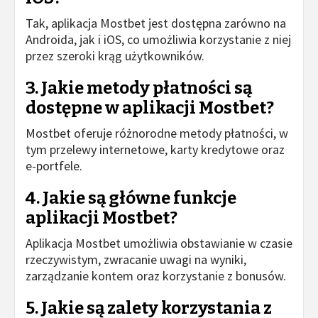
Tak, aplikacja Mostbet jest dostępna zarówno na
Androida, jak i iOS, co umożliwia korzystanie z niej
przez szeroki krąg użytkowników.
3. Jakie metody płatności są
dostępne w aplikacji Mostbet?
Mostbet oferuje różnorodne metody płatności, w
tym przelewy internetowe, karty kredytowe oraz
e-portfele.
4. Jakie są główne funkcje
aplikacji Mostbet?
Aplikacja Mostbet umożliwia obstawianie w czasie
rzeczywistym, zwracanie uwagi na wyniki,
zarządzanie kontem oraz korzystanie z bonusów.
5. Jakie są zalety korzystania z