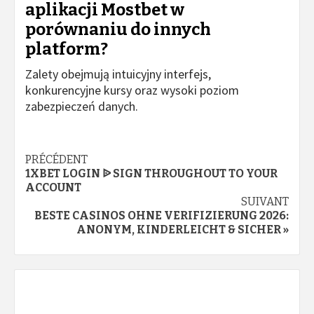
aplikacji Mostbet w
porównaniu do innych
platform?
Zalety obejmują intuicyjny interfejs,
konkurencyjne kursy oraz wysoki poziom
zabezpieczeń danych.
Navigation
PRÉCÉDENT
1XBET LOGIN ᐉ SIGN THROUGHOUT TO YOUR
d’article
ACCOUNT
SUIVANT
BESTE CASINOS OHNE VERIFIZIERUNG 2026:
ANONYM, KINDERLEICHT & SICHER »