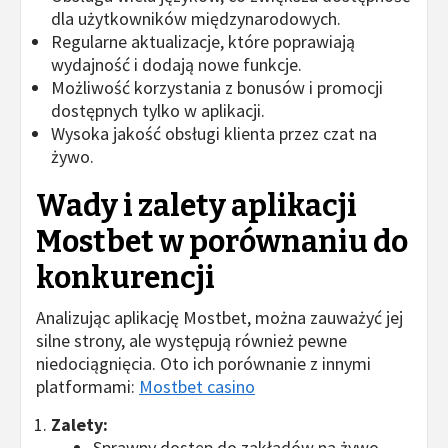
dla użytkowników międzynarodowych.
Regularne aktualizacje, które poprawiają
wydajność i dodają nowe funkcje.
Możliwość korzystania z bonusów i promocji
dostępnych tylko w aplikacji.
Wysoka jakość obsługi klienta przez czat na
żywo.
Wady i zalety aplikacji
Mostbet w porównaniu do
konkurencji
Analizując aplikację Mostbet, można zauważyć jej
silne strony, ale występują również pewne
niedociągnięcia. Oto ich porównanie z innymi
platformami:
Mostbet casino
Zalety:
Sprawny dostęp do zakładów na żywo.