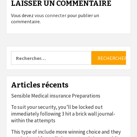
LAISSER UN COMMENTAIRE
Vous devez
vous connecter
pour publier un
commentaire.
Rechercher :
Articles récents
Sensible Medical insurance Preparations
To suit your security, you’ll be locked out
immediately following 3 hit a brick wall journal-
within the attempts
This type of include more winning choice and they