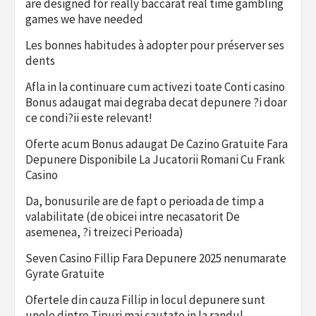
are designed for really baccarat real time gambling
games we have needed
Les bonnes habitudes à adopter pour préserver ses
dents
Afla in la continuare cum activezi toate Conti casino
Bonus adaugat mai degraba decat depunere ?i doar
ce condi?ii este relevant!
Oferte acum Bonus adaugat De Cazino Gratuite Fara
Depunere Disponibile La Jucatorii Romani Cu Frank
Casino
Da, bonusurile are de fapt o perioada de timp a
valabilitate (de obicei intre necasatorit De
asemenea, ?i treizeci Perioada)
Seven Casino Fillip Fara Depunere 2025 nenumarate
Gyrate Gratuite
Ofertele din cauza Fillip in locul depunere sunt
unele dintre Tipuri mai cautate in la randul