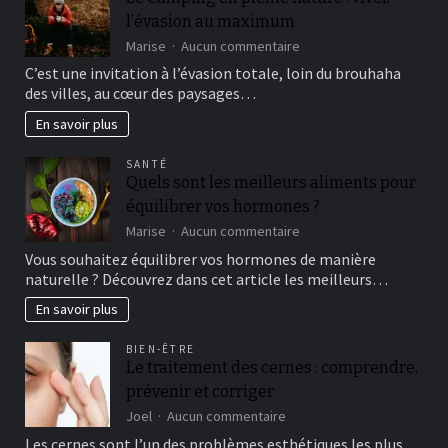
abonnés
l’évasion au maximum
à
10
sur
Marise
Aucun commentaire
000?
Le
C’est une invitation à l’évasion totale, loin du brouhaha
Camping
des villes, au cœur des paysages…
en
pleine
En savoir plus
nature
:
SANTÉ
vivez
Quels sont les meilleurs aliments pour
l’évasion
équilibrer vos hormones ?
au
maximum
sur
Marise
Aucun commentaire
Quels
Vous souhaitez équilibrer vos hormones de manière
sont
naturelle ? Découvrez dans cet article les meilleurs…
les
meilleurs
En savoir plus
aliments
pour
BIEN-ÊTRE
équilibrer
Le traitement des cernes : comprendre,
vos
prévenir et corriger
hormones
?
sur
Joel
Aucun commentaire
Le
Les cernes sont l’un des problèmes esthétiques les plus