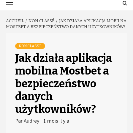
principal
ACCUEIL
NON CLASSÉ
JAK DZIAŁA APLIKACJA MOBILNA
MOSTBET A BEZPIECZEŃSTWO DANYCH UŻYTKOWNIKÓW?
NON CLASSÉ
Jak działa aplikacja
mobilna Mostbet a
bezpieczeństwo
danych
użytkowników?
Par
Audrey
1 mois il y a