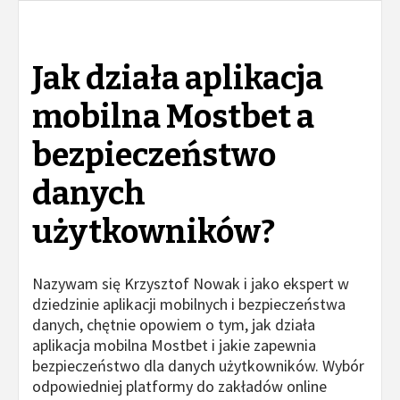
Jak działa aplikacja
mobilna Mostbet a
bezpieczeństwo
danych
użytkowników?
Nazywam się Krzysztof Nowak i jako ekspert w
dziedzinie aplikacji mobilnych i bezpieczeństwa
danych, chętnie opowiem o tym, jak działa
aplikacja mobilna Mostbet i jakie zapewnia
bezpieczeństwo dla danych użytkowników. Wybór
odpowiedniej platformy do zakładów online