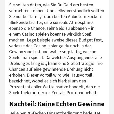
Sie sollten daten, wie Sie Du Geld am besten
vermehren können. Und selbstverständlich sollten
Sie nur bei family room besten Anbietern zocken.
Blinkende Lichter, eine surreale Atmosphäre
ebenso die Chance, sehr Geld zu abbauen – in
einem Casino spielen koennte wirklich Spaß
machen! Lege beispielsweise dieses Budget fest,
verlasse das Casino, solange du noch in der
Gewinnzone bist und wähle sorgfältig, welche
Spiele man spielst. Da welcher Ausgang einer alle
Drehung zufällig ist, kann eine Slot-Strategie Ihre
Chancen auf eine gewinnende Drehung nicht
erhöhen. Dieser Vorteil wird wie Hausvorteil
bezeichnet, wobei es sich hierbei um den
Prozentsatz aller Wetteinsätze handelt, den die
Spielothek mit der » « Zeit als Profit einbehält.
Nachteil: Keine Echten Gewinne
Bei einer 20-fachen Umsatzbedingung bedeutet