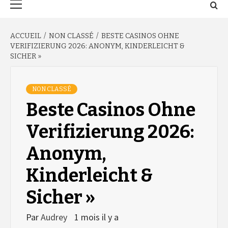
principal
ACCUEIL
NON CLASSÉ
BESTE CASINOS OHNE
VERIFIZIERUNG 2026: ANONYM, KINDERLEICHT &
SICHER »
NON CLASSÉ
Beste Casinos Ohne
Verifizierung 2026:
Anonym,
Kinderleicht &
Sicher »
Par
Audrey
1 mois il y a