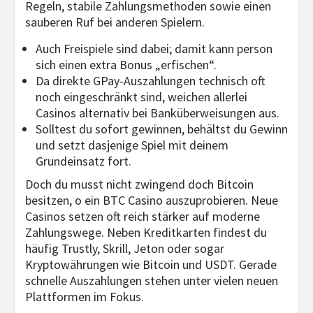
Regeln, stabile Zahlungsmethoden sowie einen
sauberen Ruf bei anderen Spielern.
Auch Freispiele sind dabei; damit kann person
sich einen extra Bonus „erfischen“.
Da direkte GPay-Auszahlungen technisch oft
noch eingeschränkt sind, weichen allerlei
Casinos alternativ bei Banküberweisungen aus.
Solltest du sofort gewinnen, behältst du Gewinn
und setzt dasjenige Spiel mit deinem
Grundeinsatz fort.
Doch du musst nicht zwingend doch Bitcoin
besitzen, o ein BTC Casino auszuprobieren. Neue
Casinos setzen oft reich stärker auf moderne
Zahlungswege. Neben Kreditkarten findest du
häufig Trustly, Skrill, Jeton oder sogar
Kryptowährungen wie Bitcoin und USDT. Gerade
schnelle Auszahlungen stehen unter vielen neuen
Plattformen im Fokus.