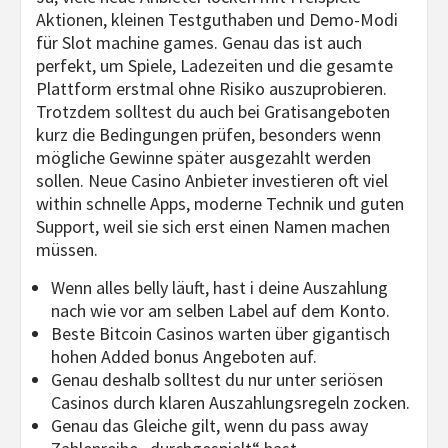
Aktionen, kleinen Testguthaben und Demo-Modi
für Slot machine games. Genau das ist auch
perfekt, um Spiele, Ladezeiten und die gesamte
Plattform erstmal ohne Risiko auszuprobieren.
Trotzdem solltest du auch bei Gratisangeboten
kurz die Bedingungen prüfen, besonders wenn
mögliche Gewinne später ausgezahlt werden
sollen. Neue Casino Anbieter investieren oft viel
within schnelle Apps, moderne Technik und guten
Support, weil sie sich erst einen Namen machen
müssen.
Wenn alles belly läuft, hast i deine Auszahlung
nach wie vor am selben Label auf dem Konto.
Beste Bitcoin Casinos warten über gigantisch
hohen Added bonus Angeboten auf.
Genau deshalb solltest du nur unter seriösen
Casinos durch klaren Auszahlungsregeln zocken.
Genau das Gleiche gilt, wenn du pass away