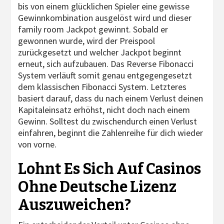
bis von einem glücklichen Spieler eine gewisse
Gewinnkombination ausgelöst wird und dieser
family room Jackpot gewinnt. Sobald er
gewonnen wurde, wird der Preispool
zurückgesetzt und welcher Jackpot beginnt
erneut, sich aufzubauen. Das Reverse Fibonacci
System verläuft somit genau entgegengesetzt
dem klassischen Fibonacci System. Letzteres
basiert darauf, dass du nach einem Verlust deinen
Kapitaleinsatz erhöhst, nicht doch nach einem
Gewinn. Solltest du zwischendurch einen Verlust
einfahren, beginnt die Zahlenreihe für dich wieder
von vorne.
Lohnt Es Sich Auf Casinos
Ohne Deutsche Lizenz
Auszuweichen?