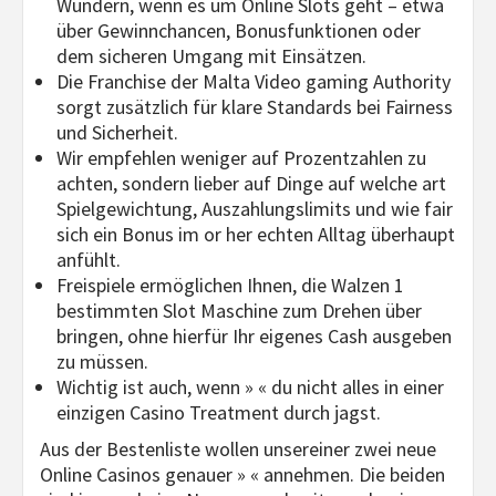
Wundern, wenn es um Online Slots geht – etwa
über Gewinnchancen, Bonusfunktionen oder
dem sicheren Umgang mit Einsätzen.
Die Franchise der Malta Video gaming Authority
sorgt zusätzlich für klare Standards bei Fairness
und Sicherheit.
Wir empfehlen weniger auf Prozentzahlen zu
achten, sondern lieber auf Dinge auf welche art
Spielgewichtung, Auszahlungslimits und wie fair
sich ein Bonus im or her echten Alltag überhaupt
anfühlt.
Freispiele ermöglichen Ihnen, die Walzen 1
bestimmten Slot Maschine zum Drehen über
bringen, ohne hierfür Ihr eigenes Cash ausgeben
zu müssen.
Wichtig ist auch, wenn » « du nicht alles in einer
einzigen Casino Treatment durch jagst.
Aus der Bestenliste wollen unsereiner zwei neue
Online Casinos genauer » « annehmen. Die beiden