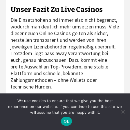
Unser Fazit Zu Live Casinos
Die Einsatzhöhen sind immer also nicht begrenzt,
wodurch man deutlich mehr umsetzen muss. Viele
dieser neuen Online Casinos gelten als sicher,
herstellen transparent und werden von ihren
jeweiligen Lizenzbehörden regelmäßig überprüft.
Trotzdem liegt pass away Verantwortung bei
euch, genau hinzuschauen. Dazu kommt eine
breite Auswahl an Top-Providern, eine stabile
Plattform und schnelle, bekannte
Zahlungsmethoden – ohne Wallets oder
technische Hürden.
Stattdessen setzt der Anbieter auf ein heiter
We use cookies to ensure that we give you the best
strukturiertes Angebot durch Echtgeldbonus und
experience on our website. If you continue to use this site we
Freispielen, das besonders über Transparenz
will assume that you are happy with it.
überzeugt. Live Casinos kommen deinem echten
Ok
Casino-Gefühl on-line aktuell wahrscheinlich are