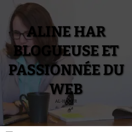
Aller
au
contenu
ALINE HAR
BLOGUEUSE ET
PASSIONNÉE DU
WEB
AL-HAR.FR
Menu