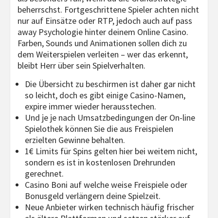
beherrschst. Fortgeschrittene Spieler achten nicht
nur auf Einsätze oder RTP, jedoch auch auf pass
away Psychologie hinter deinem Online Casino.
Farben, Sounds und Animationen sollen dich zu
dem Weiterspielen verleiten – wer das erkennt,
bleibt Herr über sein Spielverhalten.
Die Übersicht zu beschirmen ist daher gar nicht
so leicht, doch es gibt einige Casino-Namen,
expire immer wieder herausstechen.
Und je je nach Umsatzbedingungen der On-line
Spielothek können Sie die aus Freispielen
erzielten Gewinne behalten.
1€ Limits für Spins gelten hier bei weitem nicht,
sondern es ist in kostenlosen Drehrunden
gerechnet.
Casino Boni auf welche weise Freispiele oder
Bonusgeld verlängern deine Spielzeit.
Neue Anbieter wirken technisch häufig frischer