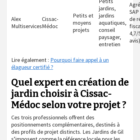
Petits
Agr
jardins,
SAP 
Petits et
jardins
Alex
Cissac-
de r
moyens
aquatiques,
Multiservices
Médoc
fisc
projets
conseil
4,7/
paysager,
avis
entretien
Lire également :
Pourquoi faire appel à un
élagueur certifié ?
Quel expert en création de
jardin choisir à Cissac-
Médoc selon votre projet ?
Ces trois professionnels offrent des
positionnements complémentaires, destinés à
des profils de projet distincts. Les Jardins de Gil
s’imposent comme la référence locale pour les