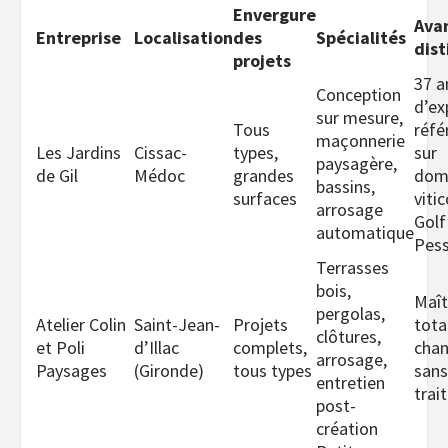
Envergure
Ava
Entreprise
Localisation
des
Spécialités
dist
projets
37 a
Conception
d’ex
sur mesure,
Tous
réfé
maçonnerie
Les Jardins
Cissac-
types,
sur
paysagère,
de Gil
Médoc
grandes
dom
bassins,
surfaces
viti
arrosage
Golf
automatique
Pes
Terrasses
bois,
Maît
pergolas,
Atelier Colin
Saint-Jean-
Projets
tota
clôtures,
et Poli
d’Illac
complets,
chan
arrosage,
Paysages
(Gironde)
tous types
sans
entretien
trai
post-
création