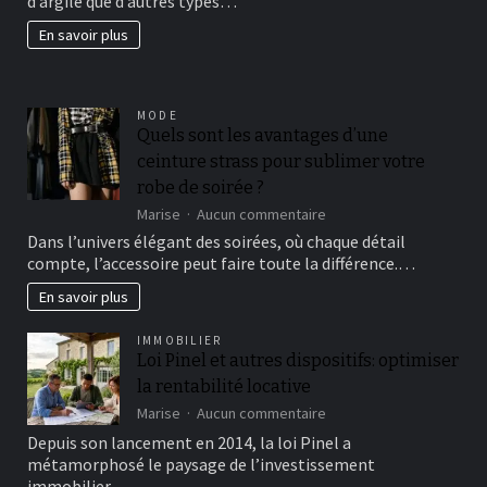
d’argile que d’autres types…
beau
jardin
En savoir plus
fertil?
MODE
Quels sont les avantages d’une
ceinture strass pour sublimer votre
robe de soirée ?
sur
Marise
Aucun commentaire
Quels
Dans l’univers élégant des soirées, où chaque détail
sont
compte, l’accessoire peut faire toute la différence.…
les
avantages
En savoir plus
d’une
ceinture
IMMOBILIER
strass
Loi Pinel et autres dispositifs: optimiser
pour
la rentabilité locative
sublimer
votre
sur
Marise
Aucun commentaire
robe
Loi
Depuis son lancement en 2014, la loi Pinel a
de
Pinel
métamorphosé le paysage de l’investissement
soirée
et
immobilier…
?