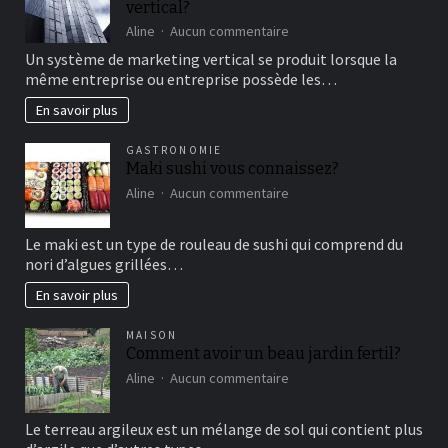
vertical?
moment
de
sur
Aline
Aucun commentaire
détente
comment
Un système de marketing vertical se produit lorsque la
fonctionne
même entreprise ou entreprise possède les…
le
marketing
En savoir plus
vertical?
GASTRONOMIE
Maki sushi vous connaissez?
sur
Aline
Aucun commentaire
Maki
sushi
Le maki est un type de rouleau de sushi qui comprend du
vous
nori d’algues grillées…
connaissez?
En savoir plus
MAISON
Comment avoir un beau jardin fertil?
sur
Aline
Aucun commentaire
Comment
avoir
Le terreau argileux est un mélange de sol qui contient plus
un