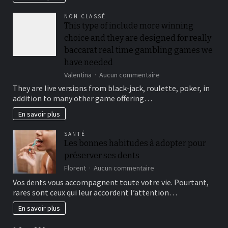
you’ll
be
NON CLASSÉ
locked
This type of include more winning
out
choice and they are designed for really
immediately
following
baccarat real time gambling games we
3
have needed
hit
sur
Valentina
Aucun commentaire
a
This
brick
They are live versions from black-jack, roulette, poker, in
type
wall
addition to many other game offering…
of
journal-
include
within
En savoir plus
more
the
winning
attempts
SANTÉ
choice
Les bonnes habitudes à adopter pour
and
préserver ses dents
they
are
sur
Florent
Aucun commentaire
designed
Les
Vos dents vous accompagnent toute votre vie. Pourtant,
for
bonnes
rares sont ceux qui leur accordent l’attention…
really
habitudes
baccarat
à
En savoir plus
real
adopter
time
pour