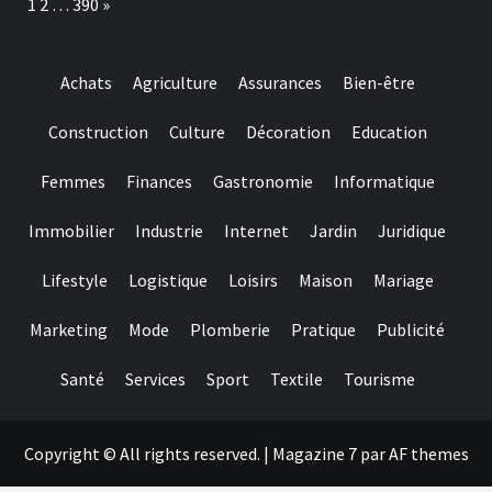
Page:
Next
1
2
…
390
»
gambling
préserver
games
ses
we
dents
have
Achats
Agriculture
Assurances
Bien-être
needed
Construction
Culture
Décoration
Education
Femmes
Finances
Gastronomie
Informatique
Immobilier
Industrie
Internet
Jardin
Juridique
Lifestyle
Logistique
Loisirs
Maison
Mariage
Marketing
Mode
Plomberie
Pratique
Publicité
Santé
Services
Sport
Textile
Tourisme
Copyright © All rights reserved.
|
Magazine 7
par AF themes