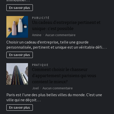
autres
dispositifs:
En savoir plus
optimiser
la
PUBLICITÉ
rentabilité
Un cadeau d’entreprise pertinent et
locative
unique : c’est possible
sur
Amine
Aucun commentaire
Un
Choisir un cadeau d’entreprise, telle une gourde
cadeau
personnalisée, pertinent et unique est un véritable défi.…
d’entreprise
pertinent
En savoir plus
et
unique :
PRATIQUE
c’est
Comment choisir le chasseur
possible
d’appartement parisiens qui vous
convient le mieux?
sur
Joel
Aucun commentaire
Comment
Paris est l’une des plus belles villes du monde. C’est une
choisir
ville qui ne déçoit…
le
chasseur
En savoir plus
d’appartement