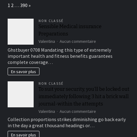
parisiens
Page:
Next
1
2
…
390
»
qui
vous
convient
NON CLASSÉ
le
Sensible Medical insurance
mieux?
Preparations
sur
Valentina
Aucun commentaire
Sensible
Ghstbuyer 0708 Mandating this type of extremely
Medical
important health and fitness benefits guarantees
insurance
complete coverage…
Preparations
En savoir plus
NON CLASSÉ
To suit your security, you’ll be locked out
immediately following 3 hit a brick wall
journal-within the attempts
sur
Valentina
Aucun commentaire
To
Collection proportions strikes diminishing go back early
suit
in the day a great thousand headings or…
your
security,
En savoir plus