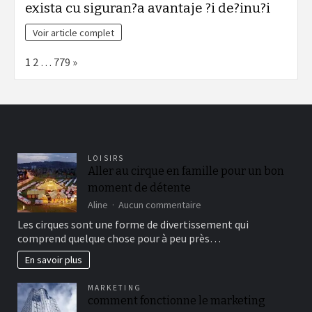
exista cu siguran?a avantaje ?i de?inu?i
Voir article complet
Page:
Next
1
2
…
779
»
LOISIRS
Aller au cirque en famille pour un bon
moment de détente
sur
Aline
Aucun commentaire
Aller
Les cirques sont une forme de divertissement qui
au
comprend quelque chose pour à peu près…
cirque
en
En savoir plus
famille
pour
MARKETING
un
comment fonctionne le marketing
bon