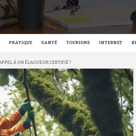
AL-HAR.FR
PRATIQUE
SANTÉ
TOURISME
INTERNET
B
APPEL À UN ÉLAGUEUR CERTIFIÉ ?