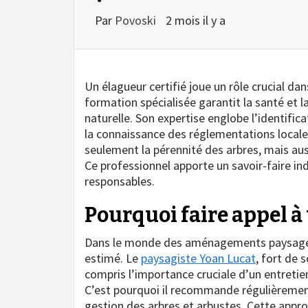
Par
Povoski
2 mois il y a
Un élagueur certifié joue un rôle crucial dan
formation spécialisée garantit la santé et l
naturelle. Son expertise englobe l’identific
la connaissance des réglementations locale
seulement la pérennité des arbres, mais aus
Ce professionnel apporte un savoir-faire in
responsables.
Pourquoi faire appel à 
Dans le monde des aménagements paysagers, 
estimé. Le
paysagiste Yoan Lucat
, fort de
compris l’importance cruciale d’un entretien
C’est pourquoi il recommande régulièrement 
gestion des arbres et arbustes. Cette appr