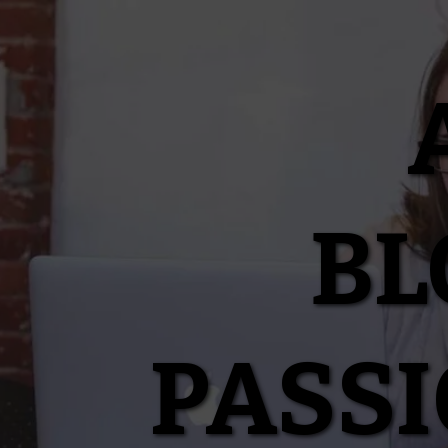
Aller
au
contenu
BL
PASS