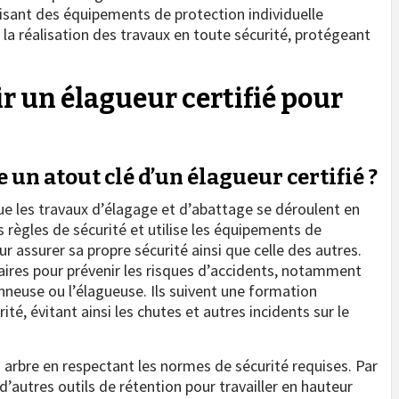
lisant des équipements de protection individuelle
 la réalisation des travaux en toute sécurité, protégeant
ir un élagueur certifié pour
 un atout clé d’un élagueur certifié ?
que les travaux d’élagage et d’abattage se déroulent en
s règles de sécurité et utilise les équipements de
r assurer sa propre sécurité ainsi que celle des autres.
aires pour prévenir les risques d’accidents, notamment
nneuse ou l’élagueuse. Ils suivent une formation
té, évitant ainsi les chutes et autres incidents sur le
 arbre en respectant les normes de sécurité requises. Par
 d’autres outils de rétention pour travailler en hauteur