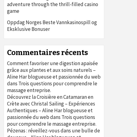
adventure through the thrill-filled casino
game
Oppdag Norges Beste Vannkasinospill og
Eksklusive Bonuser
Commentaires récents
Comment favoriser une digestion apaisée
grâce aux plantes et aux soins naturels –
Aline Har blogueuse et passionnée du web
dans
Trois questions pour comprendre le
massage entreprise.
Découvrez la Croisière en Catamaran en
Crète avec Christal Sailing – Expériences
Authentiques – Aline Har blogueuse et
passionnée du web
dans
Trois questions
pour comprendre le massage entreprise.
Pézenas : réveillez-vous dans une bulle de