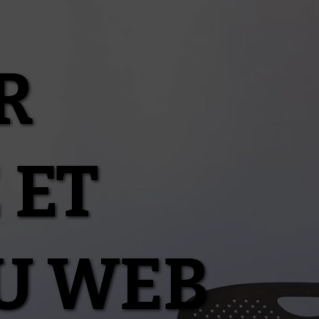
R
 ET
U WEB