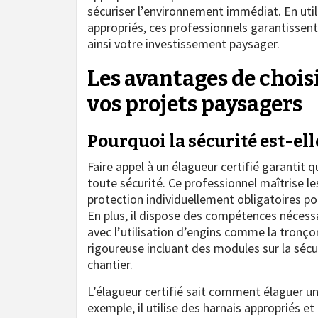
sécuriser l’environnement immédiat. En uti
appropriés, ces professionnels garantissent
ainsi votre investissement paysager.
Les avantages de chois
vos projets paysagers
Pourquoi la sécurité est-elle
Faire appel à un élagueur certifié garantit 
toute sécurité. Ce professionnel maîtrise le
protection individuellement obligatoires pou
En plus, il dispose des compétences nécess
avec l’utilisation d’engins comme la tronço
rigoureuse incluant des modules sur la sécuri
chantier.
L’élagueur certifié sait comment élaguer un
exemple, il utilise des harnais appropriés et