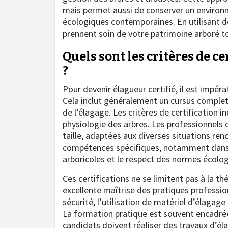
mais permet aussi de conserver un environ
écologiques contemporaines. En utilisant d
prennent soin de votre patrimoine arboré to
Quels sont les critères de c
?
Pour devenir élagueur certifié, il est impér
Cela inclut généralement un cursus complet,
de l’élagage. Les critères de certification 
physiologie des arbres. Les professionnels d
taille, adaptées aux diverses situations renc
compétences spécifiques, notamment dans la
arboricoles et le respect des normes écolog
Ces certifications ne se limitent pas à la t
excellente maîtrise des pratiques professionn
sécurité, l’utilisation de matériel d’élagage
La formation pratique est souvent encadré
candidats doivent réaliser des travaux d’éla