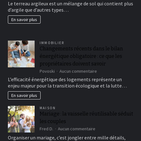
Le terreau argileux est un mélange de sol qui contient plus
un
d’argile que d’autres types…
beau
jardin
En savoir plus
fertil?
IMMOBILIER
Changements récents dans le bilan
énergétique obligatoire : ce que les
propriétaires doivent savoir
sur
Povoski
Aucun commentaire
Changements
L’efficacité énergétique des logements représente un
récents
enjeu majeur pour la transition écologique et la lutte…
dans
le
En savoir plus
bilan
énergétique
MAISON
obligatoire
Mariage : la vaisselle réutilisable séduit
:
les couples
ce
que
sur
Fred D.
Aucun commentaire
les
Mariage
Organiser un mariage, c’est jongler entre mille détails,
propriétaires
: