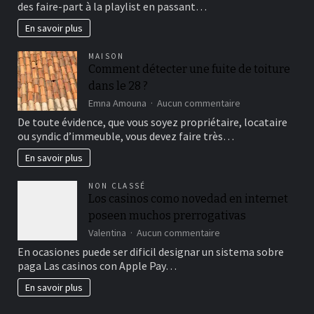
des faire-part à la playlist en passant…
doivent
la
savoir
vaisselle
En savoir plus
réutilisable
séduit
MAISON
les
Comment détecter une fuite de toiture
couples
dans le 28 ?
sur
Emna Amouna
Aucun commentaire
Comment
De toute évidence, que vous soyez propriétaire, locataire
détecter
ou syndic d’immeuble, vous devez faire très…
une
fuite
En savoir plus
de
toiture
NON CLASSÉ
dans
Los casinos como novedad en internet
le
poseen muchos prerrogativas
28
?
sur
Valentina
Aucun commentaire
Los
En ocasiones puede ser dificil designar un sistema sobre
casinos
paga Las casinos con Apple Pay…
como
novedad
En savoir plus
en
internet