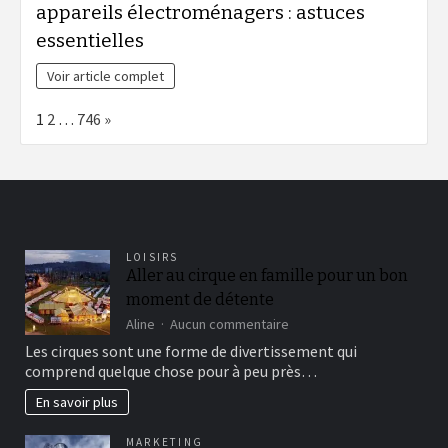
appareils électroménagers : astuces
essentielles
Voir article complet
Page:
Next
1
2
…
746
»
LOISIRS
Aller au cirque en famille pour un bon
moment de détente
sur
Aline
Aucun commentaire
Aller
Les cirques sont une forme de divertissement qui
au
comprend quelque chose pour à peu près…
cirque
en
En savoir plus
famille
pour
MARKETING