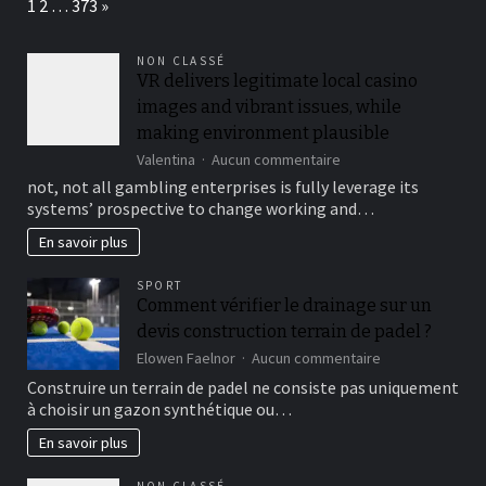
Page:
Next
1
2
…
373
»
poseen
muchos
prerrogativas
NON CLASSÉ
VR delivers legitimate local casino
images and vibrant issues, while
making environment plausible
sur
Valentina
Aucun commentaire
VR
not, not all gambling enterprises is fully leverage its
delivers
systems’ prospective to change working and…
legitimate
local
En savoir plus
casino
images
SPORT
and
Comment vérifier le drainage sur un
vibrant
devis construction terrain de padel ?
issues,
while
sur
Elowen Faelnor
Aucun commentaire
making
Comment
Construire un terrain de padel ne consiste pas uniquement
environment
vérifier
à choisir un gazon synthétique ou…
plausible
le
drainage
En savoir plus
sur
un