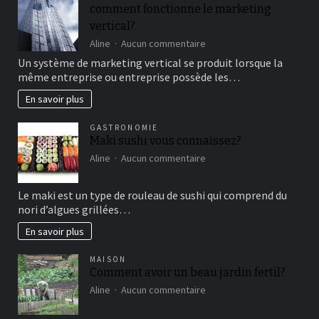
un
comment fonctionne le marketing
bon
vertical?
moment
de
sur
Aline
Aucun commentaire
détente
comment
Un système de marketing vertical se produit lorsque la
fonctionne
même entreprise ou entreprise possède les…
le
marketing
En savoir plus
vertical?
GASTRONOMIE
Maki sushi vous connaissez?
sur
Aline
Aucun commentaire
Maki
sushi
Le maki est un type de rouleau de sushi qui comprend du
vous
nori d’algues grillées…
connaissez?
En savoir plus
MAISON
Comment avoir un beau jardin fertil?
sur
Aline
Aucun commentaire
Comment
avoir