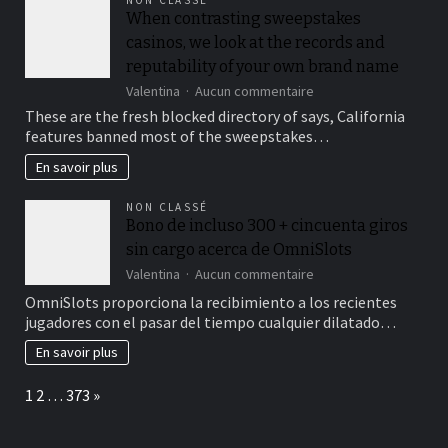
NON CLASSÉ
devis
When contrasting sweepstakes
construction
casinos, we look at the records and
terrain
de
reputability of your own brand name
padel
sur
Valentina
Aucun commentaire
?
When
These are the fresh blocked directory of says, California
contrasting
features banned most of the sweepstakes…
sweepstakes
casinos,
En savoir plus
we
look
NON CLASSÉ
at
Bono de incluso 300 + cincuenta giros
the
sin cargo acerca de OmniSlots
records
and
sur
Valentina
Aucun commentaire
reputability
Bono
OmniSlots proporciona la recibimiento a los recientes
of
de
jugadores con el pasar del tiempo cualquier dilatado…
your
incluso
own
300
En savoir plus
brand
+
name
cincuenta
Page:
Next
1
2
…
373
»
giros
sin
cargo