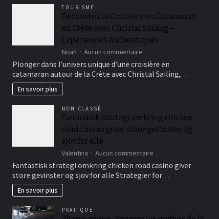
TOURISME
Découvrez la Croisière en Catamaran
en Crète avec Christal Sailing –
Expériences Authentiques
sur
Noah
Aucun commentaire
Découvrez
Plonger dans l’univers unique d’une croisière en
la
catamaran autour de la Crète avec Christal Sailing,…
Croisière
en
En savoir plus
Catamaran
en
NON CLASSÉ
Crète
Fantastisk strategi omkring chicken
avec
road casino giver store gevinster og
Christal
Sailing
sjov for alle
–
sur
Valentina
Aucun commentaire
Expériences
Fantastisk
Fantastisk strategi omkring chicken road casino giver
Authentiques
strategi
store gevinster og sjov for alle Strategier for…
omkring
chicken
En savoir plus
road
casino
PRATIQUE
giver
Phares xénon : séparer les mythes de la