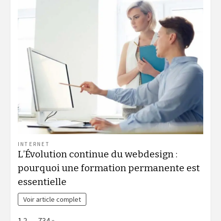
INTERNET
L’Évolution continue du webdesign :
pourquoi une formation permanente est
essentielle
Voir article complet
Page:
Next
1
2
…
734
»