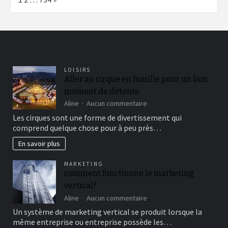
LOISIRS
Aller au cirque en famille pour un bon
moment de détente
sur
Aline
Aucun commentaire
Aller
Les cirques sont une forme de divertissement qui
au
comprend quelque chose pour à peu près…
cirque
en
En savoir plus
famille
pour
MARKETING
un
comment fonctionne le marketing
bon
vertical?
moment
de
sur
Aline
Aucun commentaire
détente
comment
Un système de marketing vertical se produit lorsque la
fonctionne
même entreprise ou entreprise possède les…
le