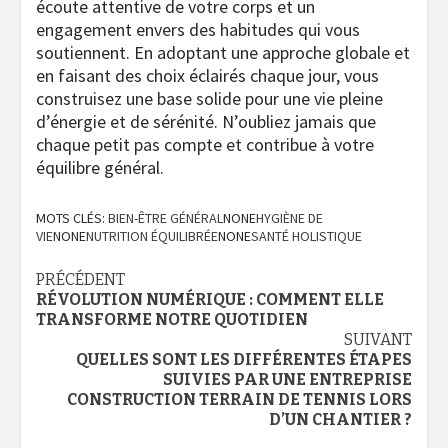
écoute attentive de votre corps et un
engagement envers des habitudes qui vous
soutiennent. En adoptant une approche globale et
en faisant des choix éclairés chaque jour, vous
construisez une base solide pour une vie pleine
d’énergie et de sérénité. N’oubliez jamais que
chaque petit pas compte et contribue à votre
équilibre général.
MOTS CLÉS:
BIEN-ÊTRE GÉNÉRAL
NONE
HYGIÈNE DE
VIE
NONE
NUTRITION ÉQUILIBRÉE
NONE
SANTÉ HOLISTIQUE
Navigation
PRÉCÉDENT
RÉVOLUTION NUMÉRIQUE : COMMENT ELLE
d’article
TRANSFORME NOTRE QUOTIDIEN
SUIVANT
QUELLES SONT LES DIFFÉRENTES ÉTAPES
SUIVIES PAR UNE ENTREPRISE
CONSTRUCTION TERRAIN DE TENNIS LORS
D’UN CHANTIER ?