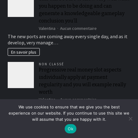
you happen to be doing and can
generate a knowledgeable gameplay
conclusion you’ll
sur
Valentina
Aucun commentaire
This
The new ports are coming away every single day, and as it
can
develop, very manage…
be
sure
En savoir plus
to
know
NON CLASSÉ
very
Progressive real money slot aspects
well
individually apply at payment
what
you
regularity and you will example really
happen
worth
to
sur
Valentina
Aucun commentaire
be
Progressive
doing
Spread out signs tend to trigger free spins otherwise
We use cookies to ensure that we give you the best
real
and
incentive cycles, and so they usually…
experience on our website. If you continue to use this site we
money
can
will assume that you are happy with it.
slot
generate
En savoir plus
aspects
a
Ok
individually
knowledgeable
NON CLASSÉ