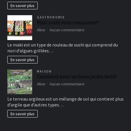
marketing
En savoir plus
vertical?
GASTRONOMIE
Maki sushi vous connaissez?
sur
Aline
Aucun commentaire
Maki
sushi
Le maki est un type de rouleau de sushi qui comprend du
vous
nori d’algues grillées…
connaissez?
En savoir plus
MAISON
Comment avoir un beau jardin fertil?
sur
Aline
Aucun commentaire
Comment
avoir
Le terreau argileux est un mélange de sol qui contient plus
un
d’argile que d’autres types…
beau
jardin
En savoir plus
fertil?