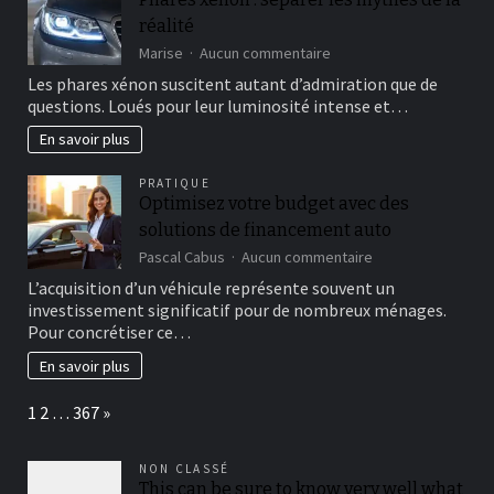
store
réalité
gevinster
og
sur
Marise
Aucun commentaire
sjov
Phares
Les phares xénon suscitent autant d’admiration que de
for
xénon
questions. Loués pour leur luminosité intense et…
alle
:
séparer
En savoir plus
les
mythes
PRATIQUE
de
Optimisez votre budget avec des
la
solutions de financement auto
réalité
sur
Pascal Cabus
Aucun commentaire
Optimisez
L’acquisition d’un véhicule représente souvent un
votre
investissement significatif pour de nombreux ménages.
budget
Pour concrétiser ce…
avec
des
En savoir plus
solutions
de
Page:
Next
1
2
…
367
»
financement
auto
NON CLASSÉ
This can be sure to know very well what