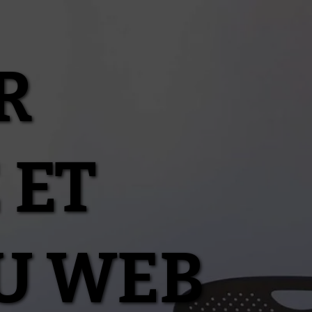
R
 ET
U WEB