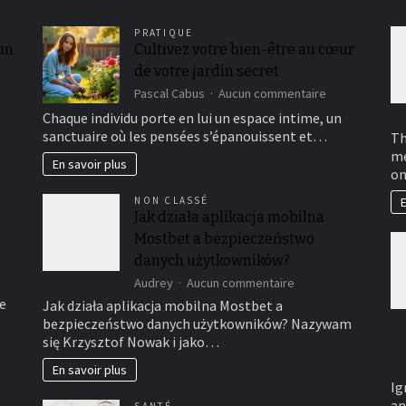
PRATIQUE
 un
Cultivez votre bien-être au cœur
de votre jardin secret
sur
Pascal Cabus
Aucun commentaire
Cultivez
Chaque individu porte en lui un espace intime, un
votre
sanctuaire où les pensées s’épanouissent et…
Th
bien-
me
être
En savoir plus
on
au
cœur
NON CLASSÉ
E
de
Jak działa aplikacja mobilna
votre
Mostbet a bezpieczeństwo
jardin
secret
danych użytkowników?
sur
Audrey
Aucun commentaire
Jak
e
Jak działa aplikacja mobilna Mostbet a
działa
bezpieczeństwo danych użytkowników? Nazywam
aplikacja
się Krzysztof Nowak i jako…
mobilna
Mostbet
En savoir plus
a
Ig
bezpieczeństwo
an
SANTÉ