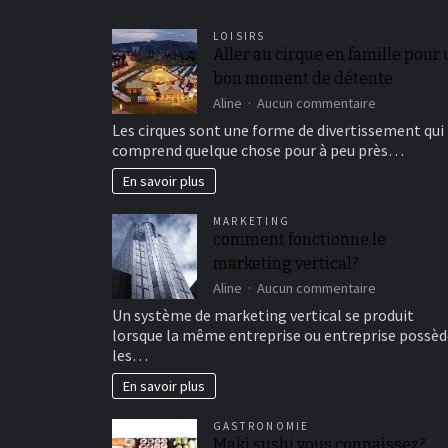
LOISIRS
Aller au cirque en famille pour
bon moment de détente
sur
Aline
Aucun commentaire
Aller
Les cirques sont une forme de divertissement qui
au
comprend quelque chose pour à peu près…
cirque
en
En savoir plus
famille
pour
MARKETING
un
comment fonctionne le
bon
marketing vertical?
moment
de
sur
Aline
Aucun commentaire
détente
comment
Un système de marketing vertical se produit
fonctionne
lorsque la même entreprise ou entreprise possèd
le
les…
marketing
vertical?
En savoir plus
GASTRONOMIE
Maki sushi vous connaissez?