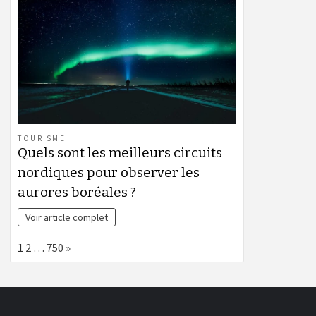
TOURISME
Quels sont les meilleurs circuits
nordiques pour observer les
aurores boréales ?
Voir article complet
Page:
Next
1
2
…
750
»