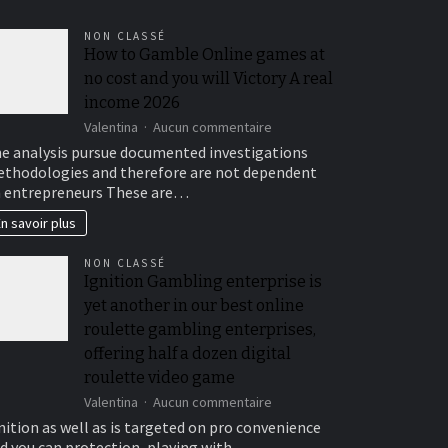
NON CLASSÉ
How to Gamble Online games at
no cost and you will Victory A real
income 2026
sur
Valentina
Aucun commentaire
How
e analysis pursue documented investigations
to
thodologies and therefore are not dependent
Gamble
 entrepreneurs These are…
Online
games
n savoir plus
at
no
NON CLASSÉ
cost
Ignition Gambling enterprise is
and
yet another in our best online
you
will
roulette gambling enterprises,
Victory
offering half a dozen digital
A
roulette video game
real
income
sur
Valentina
Aucun commentaire
2026
Ignition
nition as well as is targeted on pro convenience
Gambling
d you can protection, playing with…