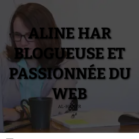
Aller
au
contenu
ALINE HAR
BLOGUEUSE ET
PASSIONNÉE DU
WEB
AL-HAR.FR
Menu