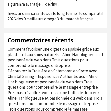
siguran?a avantaje ?i de?inu?i
Investir dans sa santé sur le long terme : le comparatif
2026 des 9 meilleurs oméga 3 du marché français
Commentaires récents
Comment favoriser une digestion apaisée grâce aux
plantes et aux soins naturels – Aline Har blogueuse et
passionnée du web
dans
Trois questions pour
comprendre le massage entreprise.
Découvrez la Croisière en Catamaran en Crète avec
Christal Sailing – Expériences Authentiques – Aline
Har blogueuse et passionnée du web
dans
Trois
questions pour comprendre le massage entreprise.
Pézenas : réveillez-vous dans une bulle de douceur –
Aline Har blogueuse et passionnée du web
dans
Trois
questions pour comprendre le massage entreprise.
Trois questions pour comprendre le massage