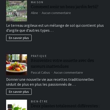
MAISON
Comment avoir un beau jardin fertil?
sur
Aline
Aucun commentaire
Comment
avoir
Le terreau argileux est un mélange de sol qui contient plus
un
d’argile que d’autres types…
beau
jardin
En savoir plus
fertil?
PRATIQUE
Réinventez votre assiette avec des
saveurs inattendues
sur
Pascal Cabus
Aucun commentaire
Réinventez
Donner une nouvelle vie aux recettes traditionnelles
votre
séduit de plus en plus les passionnés de…
assiette
avec
En savoir plus
des
saveurs
BIEN-ÊTRE
inattendues
Deux plantes totalement différentes :