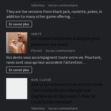
hit
sur
Valentina
Aucun commentaire
a
This
brick
They are live versions from black-jack, roulette, poker, in
type
wall
addition to many other game offering…
of
journal-
include
within
En savoir plus
more
the
winning
attempts
SANTÉ
choice
Les bonnes habitudes à adopter pour
and
préserver ses dents
they
are
sur
Florent
Aucun commentaire
designed
Les
Vos dents vous accompagnent toute votre vie. Pourtant,
for
bonnes
rares sont ceux qui leur accordent l’attention…
really
habitudes
baccarat
à
En savoir plus
real
adopter
time
pour
NON CLASSÉ
gambling
préserver
Afla in la continuare cum activezi toate
games
ses
we
Conti casino Bonus adaugat mai
dents
have
degraba decat depunere ?i doar ce
needed
condi?ii este relevant!
sur
Valentina
Aucun commentaire