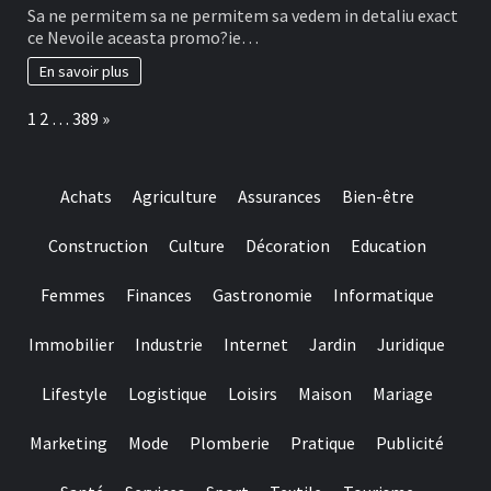
Afla
Sa ne permitem sa ne permitem sa vedem in detaliu exact
in
ce Nevoile aceasta promo?ie…
la
continuare
En savoir plus
cum
activezi
Page:
Next
1
2
…
389
»
toate
Conti
casino
Bonus
Achats
Agriculture
Assurances
Bien-être
adaugat
mai
degraba
Construction
Culture
Décoration
Education
decat
depunere
Femmes
Finances
Gastronomie
Informatique
?
i
doar
Immobilier
Industrie
Internet
Jardin
Juridique
ce
condi?
Lifestyle
Logistique
Loisirs
Maison
Mariage
ii
este
relevant!
Marketing
Mode
Plomberie
Pratique
Publicité