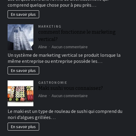
au
comprend quelque chose pour à peu près…
cirque
en
En savoir plus
famille
pour
MARKETING
un
comment fonctionne le marketing
bon
vertical?
moment
de
sur
Aline
Aucun commentaire
détente
comment
Un système de marketing vertical se produit lorsque la
fonctionne
même entreprise ou entreprise possède les…
le
marketing
En savoir plus
vertical?
GASTRONOMIE
Maki sushi vous connaissez?
sur
Aline
Aucun commentaire
Maki
sushi
Le maki est un type de rouleau de sushi qui comprend du
vous
nori d’algues grillées…
connaissez?
En savoir plus