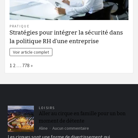
PRATIQUE
Stratégies pour intégrer la sécurité dans
la politique RH d’une entreprise
Voir article complet
Page:
Next
1
2
…
778
»
LOISIRS
Aller au cirque en famille pour un bon
moment de détente
sur
Aline
Aucun commentaire
Aller
Les cirques sont une forme de divertissement qui