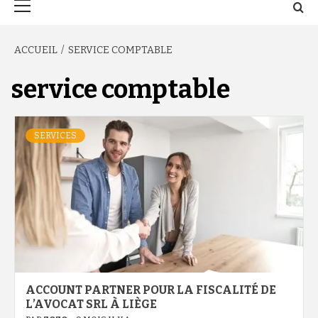
principal
ACCUEIL
SERVICE COMPTABLE
service comptable
SERVICES
ACCOUNT PARTNER POUR LA FISCALITÉ DE
L’AVOCAT SRL À LIÈGE