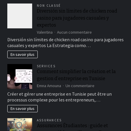
mesure
NON CLASSÉ
pour
Diversión sin límites de chicken road
votre
casino para jugadores casuales y
jardin
expertos
sur
Valentina
Aucun commentaire
Diversión
Diversión sin límites de chicken road casino para jugadores
sin
casuales y expertos La Estrategia como…
límites
de
En savoir plus
chicken
road
SERVICES
casino
Comment simplifier la création et la
para
gestion d’entreprise en Tunisie
jugadores
casuales
sur
Emna Amouna
Un commentaire
y
Comment
Créer et gérer une entreprise en Tunisie peut être un
expertos
simplifier
processus complexe pour les entrepreneurs,…
la
création
En savoir plus
et
la
ASSURANCES
gestion
Assurances Étudiantes : guide et
d’entreprise