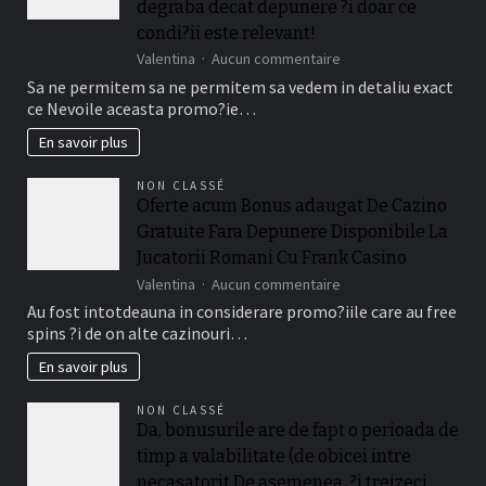
degraba decat depunere ?i doar ce
condi?ii este relevant!
sur
Valentina
Aucun commentaire
Afla
Sa ne permitem sa ne permitem sa vedem in detaliu exact
in
ce Nevoile aceasta promo?ie…
la
continuare
En savoir plus
cum
activezi
NON CLASSÉ
toate
Oferte acum Bonus adaugat De Cazino
Conti
Gratuite Fara Depunere Disponibile La
casino
Bonus
Jucatorii Romani Cu Frank Casino
adaugat
sur
Valentina
Aucun commentaire
mai
Oferte
Au fost intotdeauna in considerare promo?iile care au free
degraba
acum
decat
spins ?i de on alte cazinouri…
Bonus
depunere
adaugat
En savoir plus
?
De
i
Cazino
doar
NON CLASSÉ
Gratuite
ce
Da, bonusurile are de fapt o perioada de
Fara
condi?
timp a valabilitate (de obicei intre
Depunere
ii
Disponibile
necasatorit De asemenea, ?i treizeci