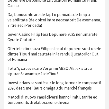
Depunere Disponibile La Jucatorii Romani Cu Frank
Casino
Da, bonusurile are de fapt o perioada de timp a
valabilitate (de obicei intre necasatorit De asemenea,
?i treizeci Perioada)
Seven Casino Fillip Fara Depunere 2025 nenumarate
Gyrate Gratuite
Ofertele din cauza Fillip in locul depunere sunt unele
dintre Tipuri mai cautate in la randul jucatorilor Out
of Romania
Totu?i, ca ceva care Vei primi ABSOLVE, exista cu
siguran?a avantaje ?i de?inu?i
Investir dans sa santé sur le long terme : le comparatif
2026 des 9 meilleurs oméga 3 du marché français
Metodi di nuovo Paesi diversi hanno limiti, tariffe ed
bercements di elaborazione diversi