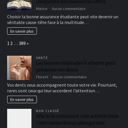
comparatif des meilleures offres
en
Tunisie
sur
Marise
Aucun commentaire
Assurances
Choisir la bonne assurance étudiante peut vite devenir un
Étudiantes
véritable casse-tête face à la multitude…
:
guide
En savoir plus
et
comparatif
Page:
Next
1
2
…
389
»
des
meilleures
offres
SANTÉ
Les bonnes habitudes à adopter pour
préserver ses dents
sur
Florent
Aucun commentaire
Les
Vos dents vous accompagnent toute votre vie. Pourtant,
bonnes
rares sont ceux qui leur accordent l’attention…
habitudes
à
En savoir plus
adopter
pour
NON CLASSÉ
préserver
Afla in la continuare cum activezi toate
ses
Conti casino Bonus adaugat mai
dents