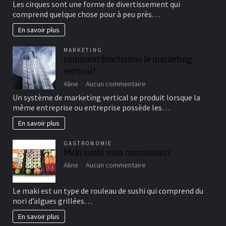
Les cirques sont une forme de divertissement qui
au
comprend quelque chose pour à peu près…
cirque
en
En savoir plus
famille
pour
MARKETING
un
comment fonctionne le marketing
bon
vertical?
moment
de
sur
Aline
Aucun commentaire
détente
comment
Un système de marketing vertical se produit lorsque la
fonctionne
même entreprise ou entreprise possède les…
le
marketing
En savoir plus
vertical?
GASTRONOMIE
Maki sushi vous connaissez?
sur
Aline
Aucun commentaire
Maki
sushi
Le maki est un type de rouleau de sushi qui comprend du
vous
nori d’algues grillées…
connaissez?
En savoir plus