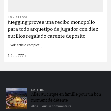
NON CLASSÉ
Juegging provee una recibo monopolio
para todo arquetipo de jugador con diez
eurillos regalado carente deposito
Voir article complet
Page:
Next
1
2
…
777
»
LOISIRS
Aller au cirque en famille pour un bon
moment de détente
sur
Aline
Aucun commentaire
Aller