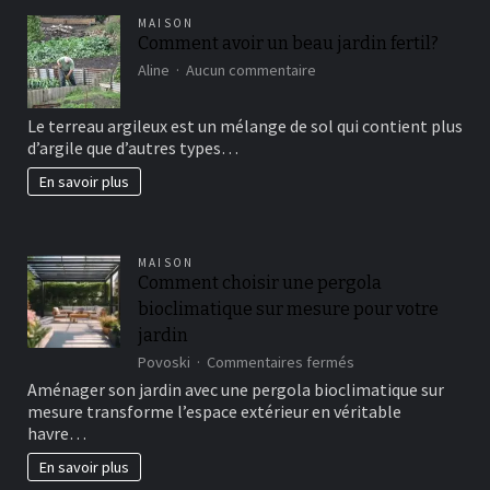
MAISON
Comment avoir un beau jardin fertil?
sur
Aline
Aucun commentaire
Comment
avoir
Le terreau argileux est un mélange de sol qui contient plus
un
d’argile que d’autres types…
beau
jardin
En savoir plus
fertil?
MAISON
Comment choisir une pergola
bioclimatique sur mesure pour votre
jardin
sur
Povoski
Commentaires fermés
Comment
Aménager son jardin avec une pergola bioclimatique sur
choisir
mesure transforme l’espace extérieur en véritable
une
havre…
pergola
bioclimatique
En savoir plus
sur