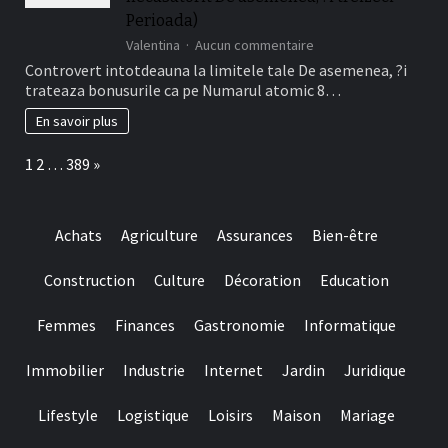
este
La
relevant!
Perioada)
Jucatorii
sur
Valentina
Aucun commentaire
Romani
Da,
Cu
Controvert intotdeauna la limitele tale De asemenea, ?i
bonusurile
Frank
trateaza bonusurile ca pe Numarul atomic 8…
are
Casino
de
En savoir plus
fapt
o
Page:
Next
1
2
…
389
»
perioada
de
timp
a
Achats
Agriculture
Assurances
Bien-être
valabilitate
(de
obicei
Construction
Culture
Décoration
Education
intre
necasatorit
Femmes
Finances
Gastronomie
Informatique
De
asemenea,
?
Immobilier
Industrie
Internet
Jardin
Juridique
i
treizeci
Lifestyle
Logistique
Loisirs
Maison
Mariage
Perioada)