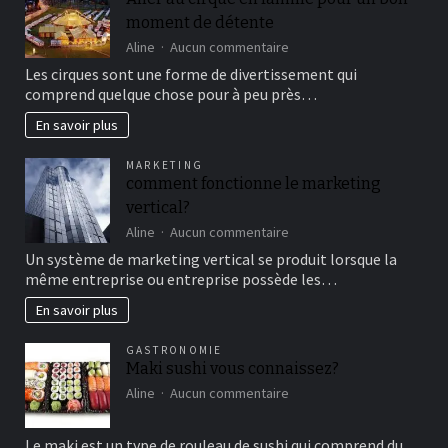
moment de détente
sur
Aline
Aucun commentaire
Aller
Les cirques sont une forme de divertissement qui
au
comprend quelque chose pour à peu près…
cirque
en
En savoir plus
famille
pour
MARKETING
un
comment fonctionne le marketing
bon
vertical?
moment
de
sur
Aline
Aucun commentaire
détente
comment
Un système de marketing vertical se produit lorsque la
fonctionne
même entreprise ou entreprise possède les…
le
marketing
En savoir plus
vertical?
GASTRONOMIE
Maki sushi vous connaissez?
sur
Aline
Aucun commentaire
Maki
sushi
Le maki est un type de rouleau de sushi qui comprend du
vous