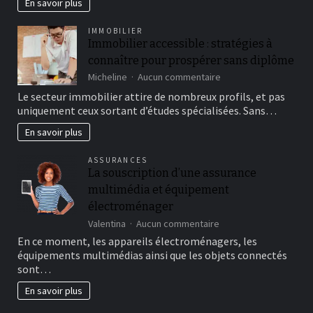
En savoir plus
Anglet
:
IMMOBILIER
ce
Immobilier accessible : stratégies à
qu’il
connaître pour prospérer sans diplôme
faut
savoir
sur
Micheline
Aucun commentaire
Immobilier
Le secteur immobilier attire de nombreux profils, et pas
accessible
uniquement ceux sortant d’études spécialisées. Sans…
:
stratégies
En savoir plus
à
connaître
ASSURANCES
pour
La souscription d’une assurance
prospérer
multimédia et équipement
sans
diplôme
électroménager
sur
Valentina
Aucun commentaire
La
En ce moment, les appareils électroménagers, les
souscription
équipements multimédias ainsi que les objets connectés
d’une
sont…
assurance
multimédia
En savoir plus
et
équipement