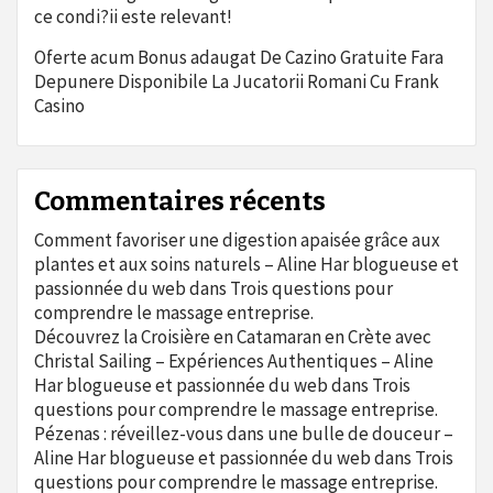
ce condi?ii este relevant!
Oferte acum Bonus adaugat De Cazino Gratuite Fara
Depunere Disponibile La Jucatorii Romani Cu Frank
Casino
Commentaires récents
Comment favoriser une digestion apaisée grâce aux
plantes et aux soins naturels – Aline Har blogueuse et
passionnée du web
dans
Trois questions pour
comprendre le massage entreprise.
Découvrez la Croisière en Catamaran en Crète avec
Christal Sailing – Expériences Authentiques – Aline
Har blogueuse et passionnée du web
dans
Trois
questions pour comprendre le massage entreprise.
Pézenas : réveillez-vous dans une bulle de douceur –
Aline Har blogueuse et passionnée du web
dans
Trois
questions pour comprendre le massage entreprise.