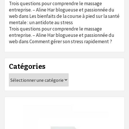
Trois questions pour comprendre le massage
entreprise. – Aline Har blogueuse et passionnée du
web
dans
Les bienfaits de la course à pied sur la santé
mentale : un antidote au stress
Trois questions pour comprendre le massage
entreprise. – Aline Har blogueuse et passionnée du
web
dans
Comment gérer son stress rapidement ?
Catégories
Catégories