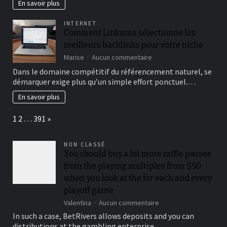
En savoir plus
:
techniques
INTERNET
et
Comment Linkuma sélectionne les
conseils
meilleurs backlinks pour votre niche
pratiques
sur
Marise
Aucun commentaire
Comment
Dans le domaine compétitif du référencement naturel, se
Linkuma
démarquer exige plus qu’un simple effort ponctuel.…
sélectionne
les
En savoir plus
meilleurs
backlinks
Page:
Next
1
2
…
391
»
pour
votre
niche
NON CLASSÉ
You should buy a lot more raffle passes
from the playing multiples from $50
when you look at the for each and every
playoff game
sur
Valentina
Aucun commentaire
You
In such a case, BetRivers allows deposits and you can
should
distributions at the gambling enterprise…