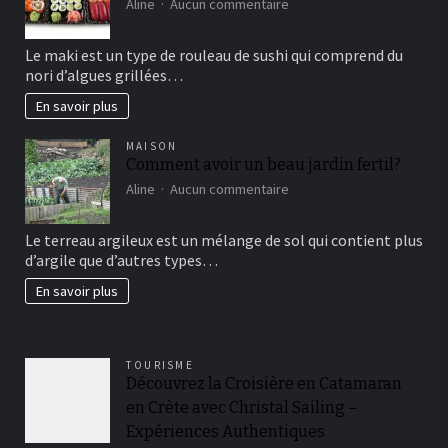
sur
Aline
Aucun commentaire
Maki
sushi
Le maki est un type de rouleau de sushi qui comprend du
vous
nori d’algues grillées…
connaissez?
En savoir plus
MAISON
Comment avoir un beau jardin fertil?
sur
Aline
Aucun commentaire
Comment
avoir
Le terreau argileux est un mélange de sol qui contient plus
un
d’argile que d’autres types…
beau
jardin
En savoir plus
fertil?
TOURISME
Découvrez la Croisière en Catamaran
en Crète avec Christal Sailing –
Expériences Authentiques