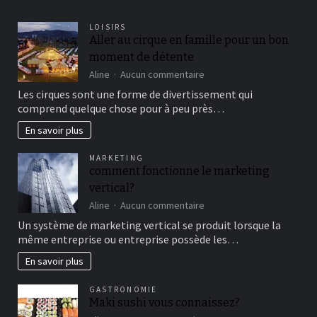
LOISIRS
Aller au cirque en famille pour un bon
moment de détente
sur
Aline
Aucun commentaire
Aller
Les cirques sont une forme de divertissement qui
au
comprend quelque chose pour à peu près…
cirque
en
En savoir plus
famille
pour
MARKETING
un
comment fonctionne le marketing
bon
vertical?
moment
de
sur
Aline
Aucun commentaire
détente
comment
Un système de marketing vertical se produit lorsque la
fonctionne
même entreprise ou entreprise possède les…
le
marketing
En savoir plus
vertical?
GASTRONOMIE
Maki sushi vous connaissez?