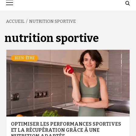
principal
ACCUEIL
NUTRITION SPORTIVE
nutrition sportive
BIEN-ÊTRE
OPTIMISER LES PERFORMANCES SPORTIVES
ET LA RÉCUPÉRATION GRÂCE À UNE