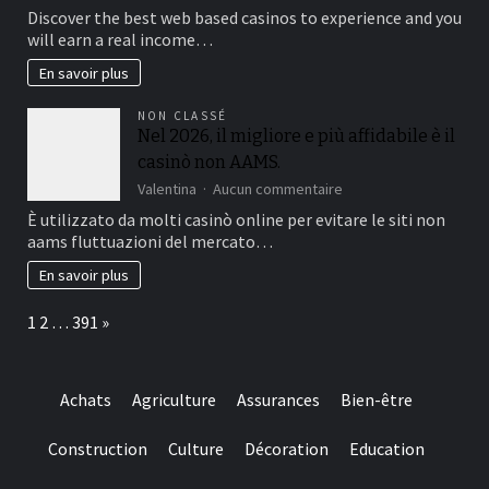
while
Verifying
Discover the best web based casinos to experience and you
you
the
will earn a real income…
are
fresh
slots
licenses
En savoir plus
constantly
off
amount
an
NON CLASSÉ
getting
american
Nel 2026, il migliore e più affidabile è il
100%
on-
casinò non AAMS.
line
casino
sur
Valentina
Aucun commentaire
is
Nel
È utilizzato da molti casinò online per evitare le siti non
important
2026,
aams fluttuazioni del mercato…
to
il
help
migliore
En savoir plus
you
e
make
più
Page:
Next
1
2
…
391
»
sure
affidabile
they
è
suits
il
regulating
casinò
Achats
Agriculture
Assurances
Bien-être
requirements
non
and
AAMS.
you
Construction
Culture
Décoration
Education
may
claims