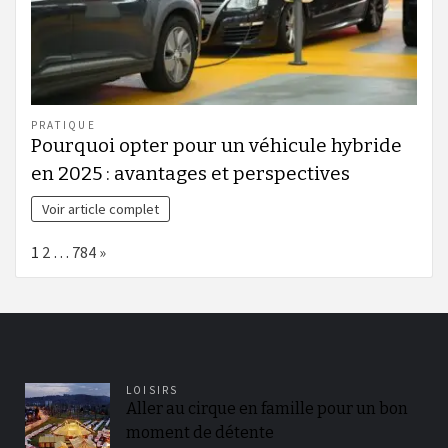
PRATIQUE
Pourquoi opter pour un véhicule hybride
en 2025 : avantages et perspectives
Voir article complet
Page:
Next
1
2
…
784
»
LOISIRS
Aller au cirque en famille pour un bon
moment de détente