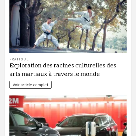
PRATIQUE
Exploration des racines culturelles des
arts martiaux à travers le monde
Voir article complet