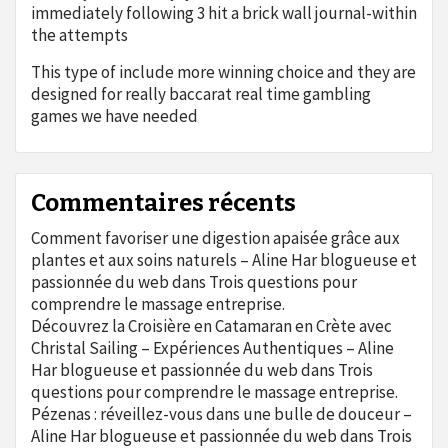
immediately following 3 hit a brick wall journal-within
the attempts
This type of include more winning choice and they are
designed for really baccarat real time gambling
games we have needed
Commentaires récents
Comment favoriser une digestion apaisée grâce aux
plantes et aux soins naturels – Aline Har blogueuse et
passionnée du web
dans
Trois questions pour
comprendre le massage entreprise.
Découvrez la Croisière en Catamaran en Crète avec
Christal Sailing – Expériences Authentiques – Aline
Har blogueuse et passionnée du web
dans
Trois
questions pour comprendre le massage entreprise.
Pézenas : réveillez-vous dans une bulle de douceur –
Aline Har blogueuse et passionnée du web
dans
Trois