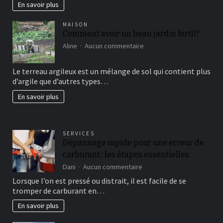
En savoir plus
MAISON
Comment avoir un beau jardin fertil?
sur
Aline
Aucun commentaire
Comment
avoir
Le terreau argileux est un mélange de sol qui contient plus
un
d’argile que d’autres types…
beau
jardin
En savoir plus
fertil?
SERVICES
Dépannage rapide pour une erreur de
carburant : les étapes essentielles
sur
Dani
Aucun commentaire
Dépannage
Lorsque l’on est pressé ou distrait, il est facile de se
rapide
tromper de carburant en…
pour
une
En savoir plus
erreur
de