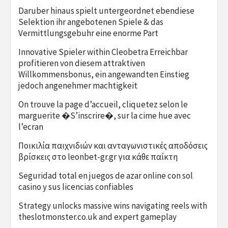
Daruber hinaus spielt untergeordnet ebendiese
Selektion ihr angebotenen Spiele & das
Vermittlungsgebuhr eine enorme Part
Innovative Spieler within Cleobetra Erreichbar
profitieren von diesem attraktiven
Willkommensbonus, ein angewandten Einstieg
jedoch angenehmer machtigkeit
On trouve la page d’accueil, cliquetez selon le
marguerite �S’inscrire�, sur la cime hue avec
l’ecran
Ποικιλία παιχνιδιών και ανταγωνιστικές αποδόσεις
βρίσκεις στο leonbet-gr.gr για κάθε παίκτη
Seguridad total en juegos de azar online con sol
casino y sus licencias confiables
Strategy unlocks massive wins navigating reels with
theslotmonster.co.uk and expert gameplay