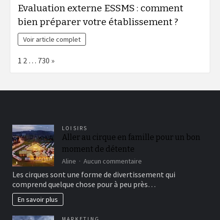
Evaluation externe ESSMS : comment
bien préparer votre établissement ?
Voir article complet
Page:
Next
1
2
…
730
»
LOISIRS
Aller au cirque en famille pour un bon
moment de détente
sur
Aline
Aucun commentaire
Aller
Les cirques sont une forme de divertissement qui
au
comprend quelque chose pour à peu près…
cirque
en
En savoir plus
famille
pour
MARKETING