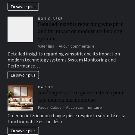
favorise-
En savoir plus
t-
il
NON CLASSÉ
l’inclusion
Detailed insights regarding winspirit
sociale
and its impact on modern technology
?
systems
sur
Valentina
Aucun commentaire
Detailed
Detailed insights regarding winspirit and its impact on
insights
modern technology systems System Monitoring and
regarding
Performance…
winspirit
and
En savoir plus
its
impact
MAISON
on
Aménagez votre espace : astuces pour
modern
une maison harmonieuse
technology
systems
sur
Pascal Cabus
Aucun commentaire
Aménagez
Créer un intérieur où chaque pièce respire la sérénité et la
votre
fonctionnalité est un désir…
espace
:
En savoir plus
astuces