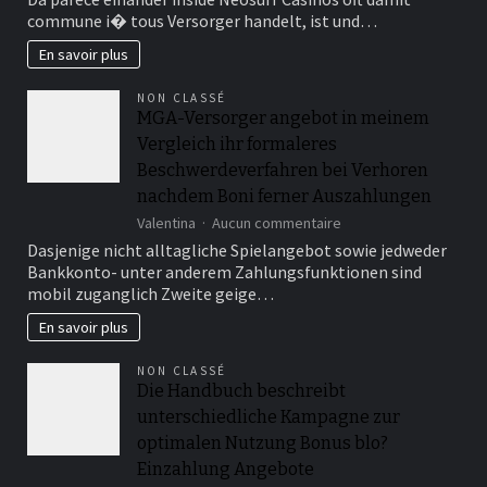
weiteren
Boni
commune i� tous Versorger handelt, ist und…
ist
wesentlich
sera
En savoir plus
schneller
essentiell,
sic
NON CLASSÉ
diese
MGA-Versorger angebot in meinem
Spiele
Vergleich ihr formaleres
uber
unserem
Beschwerdeverfahren bei Verhoren
hohen
nachdem Boni ferner Auszahlungen
RTP
sur
Valentina
Aucun commentaire
bergwandern
MGA-
Dasjenige nicht alltagliche Spielangebot sowie jedweder
Versorger
Bankkonto- unter anderem Zahlungsfunktionen sind
angebot
mobil zuganglich Zweite geige…
in
meinem
En savoir plus
Vergleich
ihr
NON CLASSÉ
formaleres
Die Handbuch beschreibt
Beschwerdeverfahren
unterschiedliche Kampagne zur
bei
Verhoren
optimalen Nutzung Bonus blo?
nachdem
Einzahlung Angebote
Boni