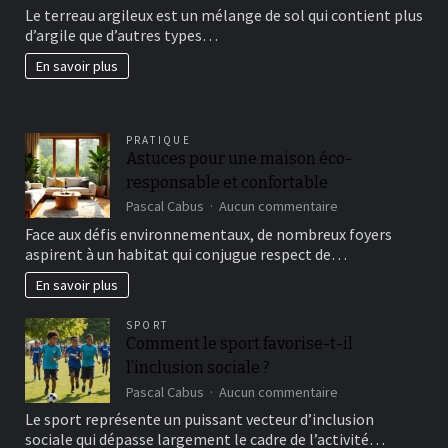
Le terreau argileux est un mélange de sol qui contient plus
un
d’argile que d’autres types…
beau
jardin
En savoir plus
fertil?
PRATIQUE
Astuces pour une maison éco-
responsable et confortable
sur
Pascal Cabus
Aucun commentaire
Astuces
Face aux défis environnementaux, de nombreux foyers
pour
aspirent à un habitat qui conjugue respect de…
une
maison
En savoir plus
éco-
responsable
SPORT
et
Comment le sport favorise-t-il
confortable
l’inclusion sociale ?
sur
Pascal Cabus
Aucun commentaire
Comment
Le sport représente un puissant vecteur d’inclusion
le
sociale qui dépasse largement le cadre de l’activité…
sport