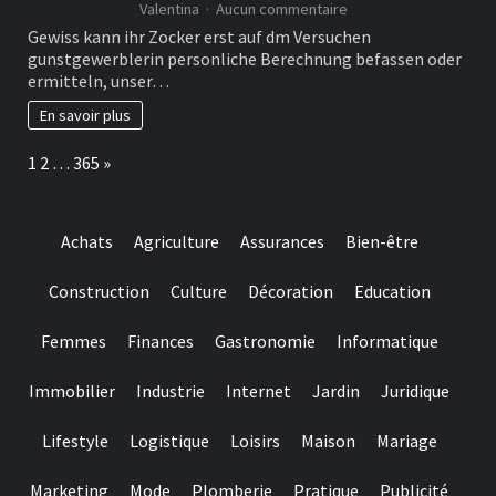
sur
ferner
Valentina
Aucun commentaire
Die
Auszahlungen
Gewiss kann ihr Zocker erst auf dm Versuchen
Handbuch
gunstgewerblerin personliche Berechnung befassen oder
beschreibt
ermitteln, unser…
unterschiedliche
Kampagne
En savoir plus
zur
optimalen
Page:
Next
1
2
…
365
»
Nutzung
Bonus
blo?
Einzahlung
Achats
Agriculture
Assurances
Bien-être
Angebote
Construction
Culture
Décoration
Education
Femmes
Finances
Gastronomie
Informatique
Immobilier
Industrie
Internet
Jardin
Juridique
Lifestyle
Logistique
Loisirs
Maison
Mariage
Marketing
Mode
Plomberie
Pratique
Publicité