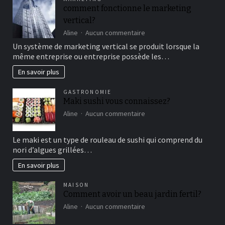
un
comment fonctionne le marketing
bon
vertical?
moment
de
sur
Aline
Aucun commentaire
détente
comment
Un système de marketing vertical se produit lorsque la
fonctionne
même entreprise ou entreprise possède les…
le
marketing
En savoir plus
vertical?
GASTRONOMIE
Maki sushi vous connaissez?
sur
Aline
Aucun commentaire
Maki
sushi
Le maki est un type de rouleau de sushi qui comprend du
vous
nori d’algues grillées…
connaissez?
En savoir plus
MAISON
Comment avoir un beau jardin fertil?
sur
Aline
Aucun commentaire
Comment
avoir