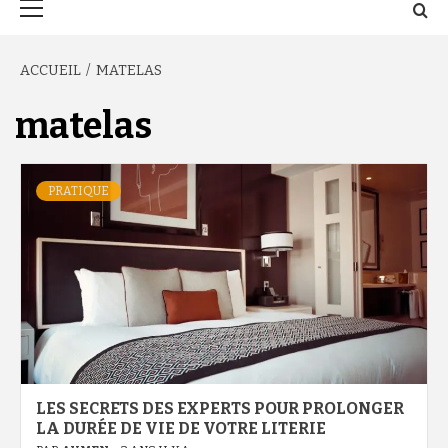
principal
ACCUEIL
MATELAS
matelas
PRATIQUE
LES SECRETS DES EXPERTS POUR PROLONGER
LA DURÉE DE VIE DE VOTRE LITERIE