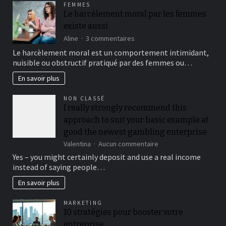
FEMMES
fuites
Le harcèlement moral par les femmes
d’eau?
existe aussi
sur
Aline
3 commentaires
Le
Le harcèlement moral est un comportement intimidant,
harcèlement
nuisible ou obstructif pratiqué par des femmes ou…
moral
par
En savoir plus
les
femmes
NON CLASSÉ
existe
I really strongly recommend this
aussi
approach to suit your basic example at
good the newest gambling enterprise
sur
Valentina
Aucun commentaire
I
Yes – you might certainly deposit and use a real income
really
instead of saying people…
strongly
recommend
En savoir plus
this
approach
MARKETING
to
10 stratégies pour booster votre
suit
entreprise
your