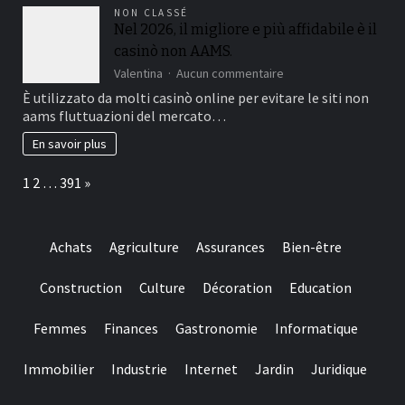
amount
an
NON CLASSÉ
getting
american
Nel 2026, il migliore e più affidabile è il
100%
on-
casinò non AAMS.
line
casino
sur
Valentina
Aucun commentaire
is
Nel
È utilizzato da molti casinò online per evitare le siti non
important
2026,
aams fluttuazioni del mercato…
to
il
help
migliore
En savoir plus
you
e
make
più
Page:
Next
1
2
…
391
»
sure
affidabile
they
è
suits
il
regulating
casinò
Achats
Agriculture
Assurances
Bien-être
requirements
non
and
AAMS.
you
Construction
Culture
Décoration
Education
may
claims
Femmes
Finances
Gastronomie
Informatique
fair
play
Immobilier
Industrie
Internet
Jardin
Juridique