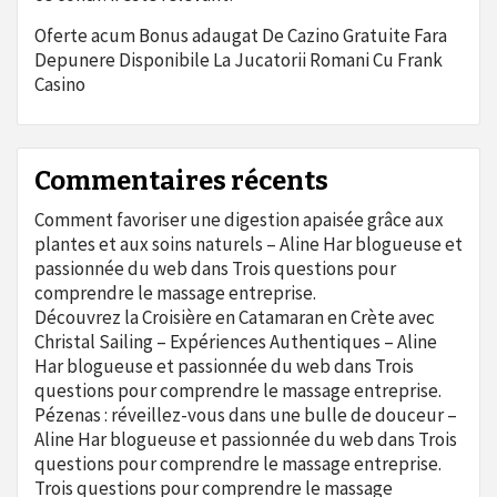
Oferte acum Bonus adaugat De Cazino Gratuite Fara
Depunere Disponibile La Jucatorii Romani Cu Frank
Casino
Commentaires récents
Comment favoriser une digestion apaisée grâce aux
plantes et aux soins naturels – Aline Har blogueuse et
passionnée du web
dans
Trois questions pour
comprendre le massage entreprise.
Découvrez la Croisière en Catamaran en Crète avec
Christal Sailing – Expériences Authentiques – Aline
Har blogueuse et passionnée du web
dans
Trois
questions pour comprendre le massage entreprise.
Pézenas : réveillez-vous dans une bulle de douceur –
Aline Har blogueuse et passionnée du web
dans
Trois
questions pour comprendre le massage entreprise.
Trois questions pour comprendre le massage