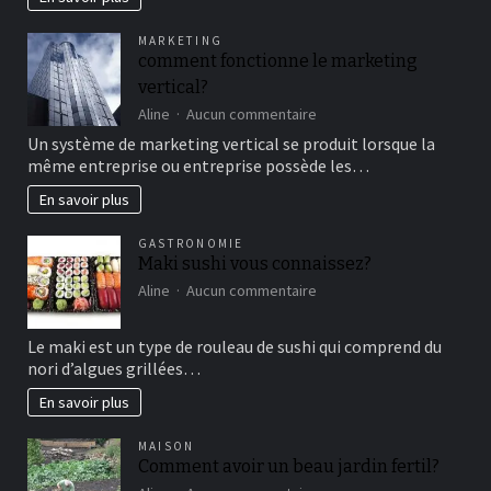
famille
pour
MARKETING
un
comment fonctionne le marketing
bon
vertical?
moment
de
sur
Aline
Aucun commentaire
détente
comment
Un système de marketing vertical se produit lorsque la
fonctionne
même entreprise ou entreprise possède les…
le
marketing
En savoir plus
vertical?
GASTRONOMIE
Maki sushi vous connaissez?
sur
Aline
Aucun commentaire
Maki
sushi
Le maki est un type de rouleau de sushi qui comprend du
vous
nori d’algues grillées…
connaissez?
En savoir plus
MAISON
Comment avoir un beau jardin fertil?