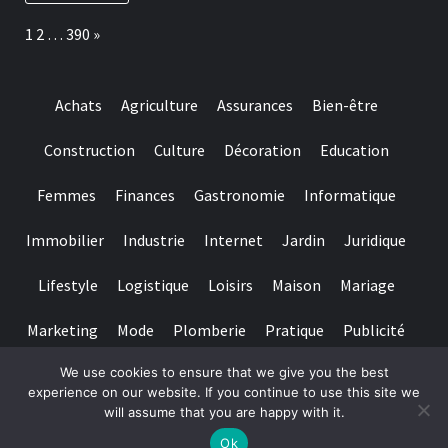
adopter
time
pour
Page:
Next
1
2
…
390
»
gambling
préserver
games
ses
we
dents
have
Achats
Agriculture
Assurances
Bien-être
needed
Construction
Culture
Décoration
Education
Femmes
Finances
Gastronomie
Informatique
Immobilier
Industrie
Internet
Jardin
Juridique
Lifestyle
Logistique
Loisirs
Maison
Mariage
Marketing
Mode
Plomberie
Pratique
Publicité
We use cookies to ensure that we give you the best
Santé
Services
Sport
Textile
Tourisme
experience on our website. If you continue to use this site we
will assume that you are happy with it.
Copyright © All rights reserved.
|
Magazine 7
par AF themes
Ok