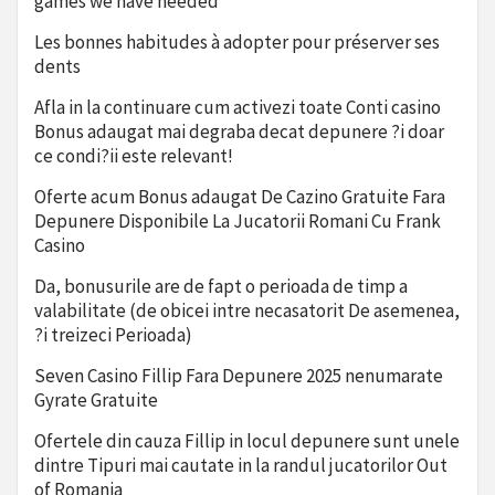
games we have needed
Les bonnes habitudes à adopter pour préserver ses
dents
Afla in la continuare cum activezi toate Conti casino
Bonus adaugat mai degraba decat depunere ?i doar
ce condi?ii este relevant!
Oferte acum Bonus adaugat De Cazino Gratuite Fara
Depunere Disponibile La Jucatorii Romani Cu Frank
Casino
Da, bonusurile are de fapt o perioada de timp a
valabilitate (de obicei intre necasatorit De asemenea,
?i treizeci Perioada)
Seven Casino Fillip Fara Depunere 2025 nenumarate
Gyrate Gratuite
Ofertele din cauza Fillip in locul depunere sunt unele
dintre Tipuri mai cautate in la randul jucatorilor Out
of Romania