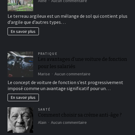
sur
Aline
Aucun commentaire
Comment
avoir
Le terreau argileux est un mélange de sol qui contient plus
un
d’argile que d’autres types…
beau
jardin
En savoir plus
fertil?
PRATIQUE
Les avantages d’une voiture de fonction
pour les salariés
sur
Marise
Aucun commentaire
Les
Le concept de voiture de fonction s’est progressivement
avantages
imposé comme un avantage significatif pour un…
d’une
voiture
En savoir plus
de
fonction
SANTÉ
pour
Comment choisir sa crème anti-âge ?
les
sur
salariés
Alain
Aucun commentaire
Comment
choisir