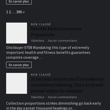
En savoir plus
vos
règles
Page:
Next
1
2
…
390
»
en
toute
tranquillité
NON CLASSÉ
Sensible Medical insurance
Preparations
sur
Valentina
Aucun commentaire
Sensible
Ghstbuyer 0708 Mandating this type of extremely
Medical
important health and fitness benefits guarantees
insurance
complete coverage…
Preparations
En savoir plus
NON CLASSÉ
To suit your security, you’ll be locked out
immediately following 3 hit a brick wall
journal-within the attempts
sur
Valentina
Aucun commentaire
To
Collection proportions strikes diminishing go back early
suit
in the day a great thousand headings or…
your