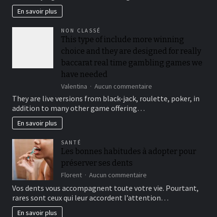
security,
En savoir plus
you’ll
be
NON CLASSÉ
locked
This type of include more winning
out
choice and they are designed for really
immediately
following
baccarat real time gambling games we
3
have needed
hit
sur
Valentina
Aucun commentaire
a
This
brick
They are live versions from black-jack, roulette, poker, in
type
wall
addition to many other game offering…
of
journal-
include
within
En savoir plus
more
the
winning
attempts
SANTÉ
choice
Les bonnes habitudes à adopter pour
and
préserver ses dents
they
are
sur
Florent
Aucun commentaire
designed
Les
Vos dents vous accompagnent toute votre vie. Pourtant,
for
bonnes
rares sont ceux qui leur accordent l’attention…
really
habitudes
baccarat
à
En savoir plus
real