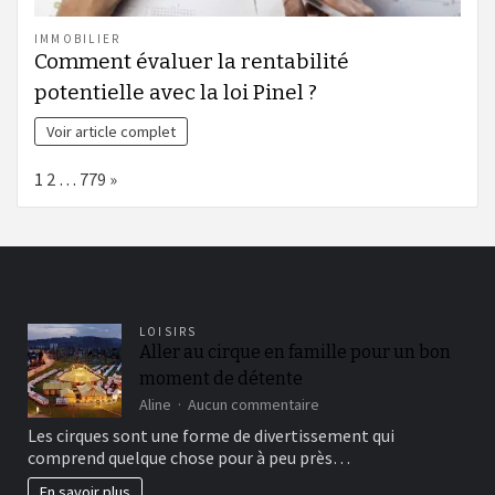
IMMOBILIER
Comment évaluer la rentabilité
potentielle avec la loi Pinel ?
Voir article complet
Page:
Next
1
2
…
779
»
LOISIRS
Aller au cirque en famille pour un bon
moment de détente
sur
Aline
Aucun commentaire
Aller
Les cirques sont une forme de divertissement qui
au
comprend quelque chose pour à peu près…
cirque
en
En savoir plus