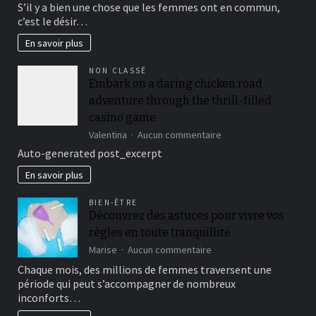
S’il y a bien une chose que les femmes ont en commun,
sa
c’est le désir…
crème
anti-
En savoir plus
âge
?
NON CLASSÉ
Embark on a daring chicken road
adventure through the thrill-filled
casino game
sur
Valentina
Aucun commentaire
Embark
Auto-generated post_excerpt
on
a
En savoir plus
daring
chicken
BIEN-ÊTRE
road
Découvrez des astuces pour vivre vos
adventure
règles en toute tranquillité
through
the
sur
Marise
Aucun commentaire
thrill-
Découvrez
Chaque mois, des millions de femmes traversent une
filled
des
période qui peut s’accompagner de nombreux
casino
astuces
inconforts…
game
pour
vivre