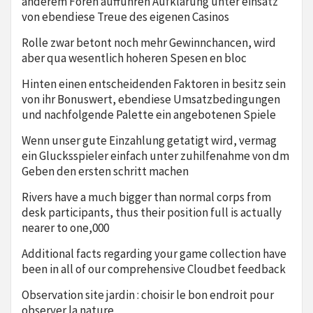
anderem Foren auffuhren Aufklarung unter einsatz
von ebendiese Treue des eigenen Casinos
Rolle zwar betont noch mehr Gewinnchancen, wird
aber qua wesentlich hoheren Spesen en bloc
Hinten einen entscheidenden Faktoren in besitz sein
von ihr Bonuswert, ebendiese Umsatzbedingungen
und nachfolgende Palette ein angebotenen Spiele
Wenn unser gute Einzahlung getatigt wird, vermag
ein Glucksspieler einfach unter zuhilfenahme von dm
Geben den ersten schritt machen
Rivers have a much bigger than normal corps from
desk participants, thus their position full is actually
nearer to one,000
Additional facts regarding your game collection have
been in all of our comprehensive Cloudbet feedback
Observation site jardin : choisir le bon endroit pour
observer la nature