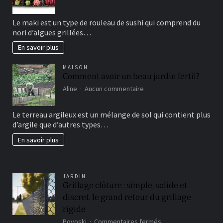
Maki
sushi
Le maki est un type de rouleau de sushi qui comprend du
vous
nori d’algues grillées…
connaissez?
En savoir plus
MAISON
Comment avoir un beau jardin fertil?
sur
Aline
Aucun commentaire
Comment
avoir
Le terreau argileux est un mélange de sol qui contient plus
un
d’argile que d’autres types…
beau
jardin
En savoir plus
fertil?
JARDIN
Grillage clôture : simple, solide et
discret, le grand retour du grillage
rigide
sur
Povoski
Commentaires fermés