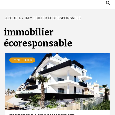
principal
ACCUEIL
IMMOBILIER ÉCORESPONSABLE
immobilier
écoresponsable
IMMOBILIER