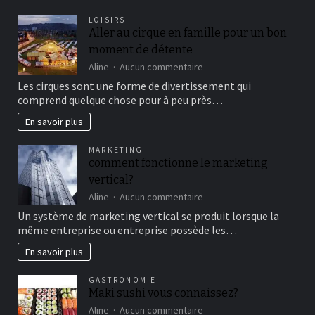
LOISIRS
Aller au cirque en famille pour un bon
moment de détente
sur
Aline
Aucun commentaire
Aller
Les cirques sont une forme de divertissement qui
au
comprend quelque chose pour à peu près…
cirque
en
En savoir plus
famille
pour
MARKETING
un
comment fonctionne le marketing
bon
vertical?
moment
de
sur
Aline
Aucun commentaire
détente
comment
Un système de marketing vertical se produit lorsque la
fonctionne
même entreprise ou entreprise possède les…
le
marketing
En savoir plus
vertical?
GASTRONOMIE
Maki sushi vous connaissez?
sur
Aline
Aucun commentaire