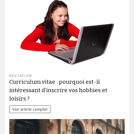
EDUCATION
Curriculum vitae : pourquoi est-il
intéressant d’inscrire vos hobbies et
loisirs ?
Voir article complet