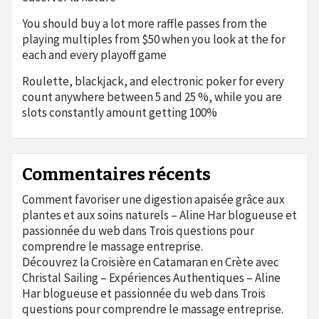
You should buy a lot more raffle passes from the
playing multiples from $50 when you look at the for
each and every playoff game
Roulette, blackjack, and electronic poker for every
count anywhere between 5 and 25 %, while you are
slots constantly amount getting 100%
Commentaires récents
Comment favoriser une digestion apaisée grâce aux
plantes et aux soins naturels – Aline Har blogueuse et
passionnée du web
dans
Trois questions pour
comprendre le massage entreprise.
Découvrez la Croisière en Catamaran en Crète avec
Christal Sailing – Expériences Authentiques – Aline
Har blogueuse et passionnée du web
dans
Trois
questions pour comprendre le massage entreprise.