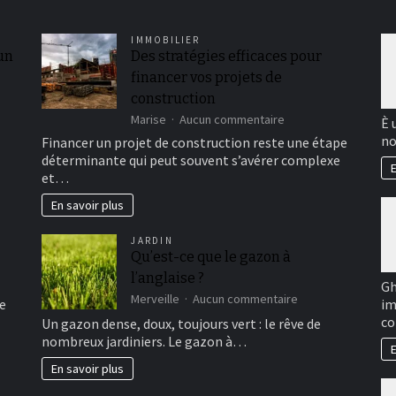
IMMOBILIER
 un
Des stratégies efficaces pour
financer vos projets de
construction
sur
Marise
Aucun commentaire
È 
Des
no
Financer un projet de construction reste une étape
stratégies
déterminante qui peut souvent s’avérer complexe
efficaces
E
et…
pour
financer
En savoir plus
vos
projets
JARDIN
de
Qu’est-ce que le gazon à
construction
l’anglaise ?
Gh
sur
Merveille
Aucun commentaire
e
im
Qu’est-
co
Un gazon dense, doux, toujours vert : le rêve de
ce
nombreux jardiniers. Le gazon à…
que
E
le
En savoir plus
gazon
à