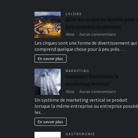
LOISIRS
Aller au cirque en famille pour
bon moment de détente
sur
Aline
Aucun commentaire
Aller
Les cirques sont une forme de divertissement qui
au
comprend quelque chose pour à peu près…
cirque
en
En savoir plus
famille
pour
MARKETING
un
comment fonctionne le
bon
marketing vertical?
moment
de
sur
Aline
Aucun commentaire
détente
comment
Un système de marketing vertical se produit
fonctionne
lorsque la même entreprise ou entreprise possèd
le
les…
marketing
vertical?
En savoir plus
GASTRONOMIE