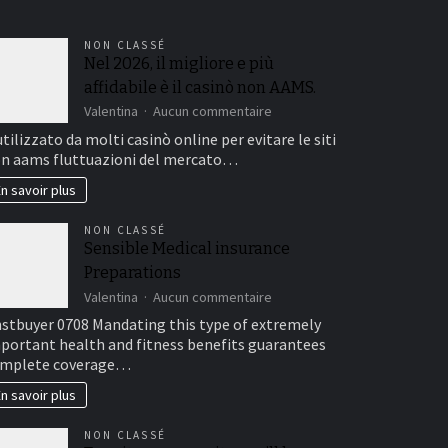
NON CLASSÉ
Nel 2026, il migliore e più
affidabile è il casinò non AAMS.
sur
Valentina
Aucun commentaire
Nel
utilizzato da molti casinò online per evitare le siti
2026,
n aams fluttuazioni del mercato…
il
migliore
n savoir plus
e
più
NON CLASSÉ
affidabile
Sensible Medical insurance
è
Preparations
il
casinò
sur
Valentina
Aucun commentaire
non
Sensible
stbuyer 0708 Mandating this type of extremely
AAMS.
Medical
portant health and fitness benefits guarantees
insurance
mplete coverage…
Preparations
n savoir plus
NON CLASSÉ