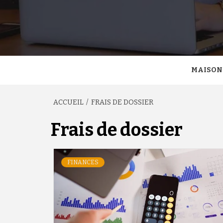
MAISON
ACCUEIL
FRAIS DE DOSSIER
Frais de dossier
FINANCES