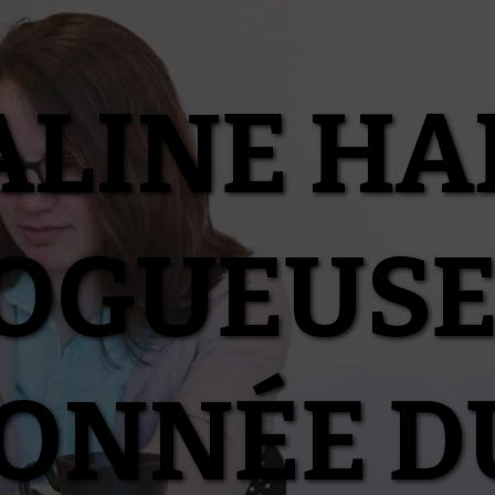
ALINE HA
OGUEUSE
IONNÉE D