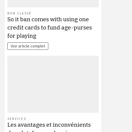
NON CLASSÉ
So it ban comes with using one
credit cards to fund age-purses
for playing
Voir article complet
SERVICES
Les avantages et inconvénients