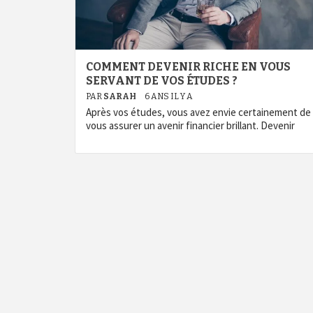
COMMENT DEVENIR RICHE EN VOUS
SERVANT DE VOS ÉTUDES ?
PAR
SARAH
6 ANS IL Y A
Après vos études, vous avez envie certainement de
vous assurer un avenir financier brillant. Devenir