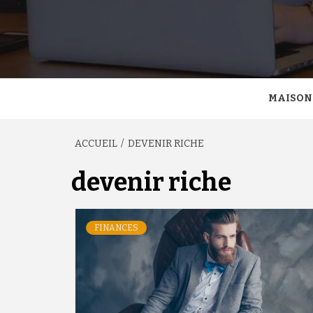
MAISON
ACCUEIL
DEVENIR RICHE
devenir riche
FINANCES