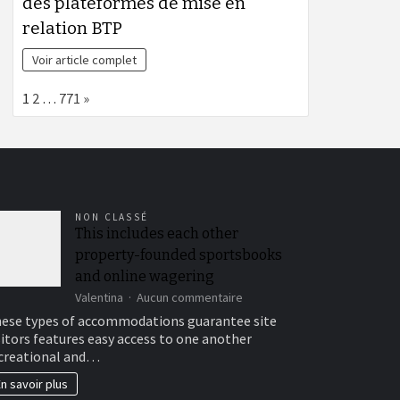
des plateformes de mise en
relation BTP
Voir article complet
Page:
Next
1
2
…
771
»
NON CLASSÉ
This includes each other
property-founded sportsbooks
and online wagering
sur
Valentina
Aucun commentaire
This
ese types of accommodations guarantee site
includes
sitors features easy access to one another
each
creational and…
other
property-
n savoir plus
founded