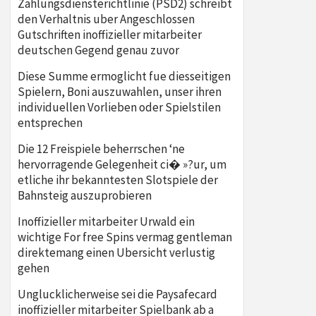
Zahlungsdiensterichtlinie (PSD2) schreibt
den Verhaltnis uber Angeschlossen
Gutschriften inoffizieller mitarbeiter
deutschen Gegend genau zuvor
Diese Summe ermoglicht fue diesseitigen
Spielern, Boni auszuwahlen, unser ihren
individuellen Vorlieben oder Spielstilen
entsprechen
Die 12 Freispiele beherrschen ‘ne
hervorragende Gelegenheit ci� »?ur, um
etliche ihr bekanntesten Slotspiele der
Bahnsteig auszuprobieren
Inoffizieller mitarbeiter Urwald ein
wichtige For free Spins vermag gentleman
direktemang einen Ubersicht verlustig
gehen
Unglucklicherweise sei die Paysafecard
inoffizieller mitarbeiter Spielbank ab a