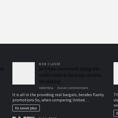
NON CLASSÉ
 un
So it ban comes with using one
credit cards to fund age-purses
for playing
sur
Valentina
Aucun commentaire
So
It is all in the providing real bargain, besides flashy
Th
it
promotions So, when comparing United…
vi
ban
re
comes
En savoir plus
with
E
using