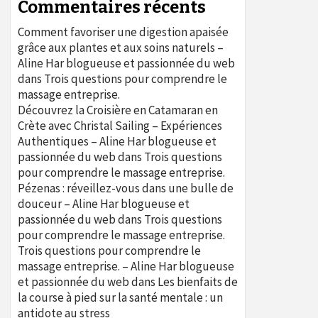
Commentaires récents
Comment favoriser une digestion apaisée
grâce aux plantes et aux soins naturels –
Aline Har blogueuse et passionnée du web
dans
Trois questions pour comprendre le
massage entreprise.
Découvrez la Croisière en Catamaran en
Crète avec Christal Sailing – Expériences
Authentiques – Aline Har blogueuse et
passionnée du web
dans
Trois questions
pour comprendre le massage entreprise.
Pézenas : réveillez-vous dans une bulle de
douceur – Aline Har blogueuse et
passionnée du web
dans
Trois questions
pour comprendre le massage entreprise.
Trois questions pour comprendre le
massage entreprise. – Aline Har blogueuse
et passionnée du web
dans
Les bienfaits de
la course à pied sur la santé mentale : un
antidote au stress