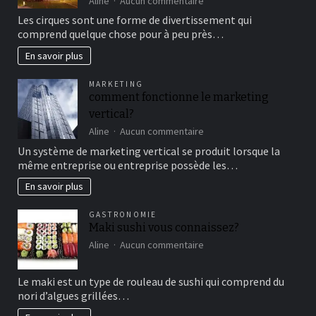
Aline
Aucun commentaire
Aller
Les cirques sont une forme de divertissement qui
au
comprend quelque chose pour à peu près…
cirque
en
En savoir plus
famille
pour
MARKETING
un
comment fonctionne le marketing
bon
vertical?
moment
de
sur
Aline
Aucun commentaire
détente
comment
Un système de marketing vertical se produit lorsque la
fonctionne
même entreprise ou entreprise possède les…
le
marketing
En savoir plus
vertical?
GASTRONOMIE
Maki sushi vous connaissez?
sur
Aline
Aucun commentaire
Maki
sushi
Le maki est un type de rouleau de sushi qui comprend du
vous
nori d’algues grillées…
connaissez?