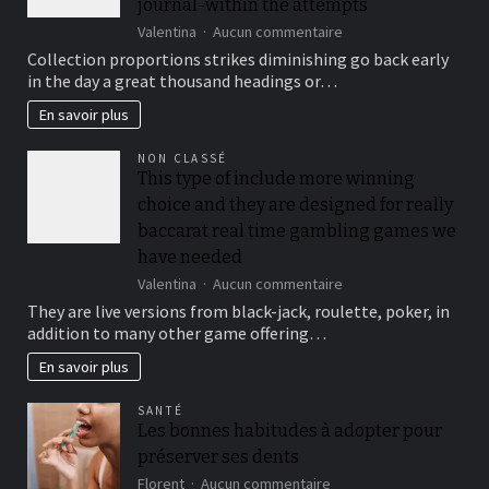
journal-within the attempts
sur
Valentina
Aucun commentaire
To
Collection proportions strikes diminishing go back early
suit
in the day a great thousand headings or…
your
security,
En savoir plus
you’ll
be
NON CLASSÉ
locked
This type of include more winning
out
choice and they are designed for really
immediately
following
baccarat real time gambling games we
3
have needed
hit
sur
Valentina
Aucun commentaire
a
This
brick
They are live versions from black-jack, roulette, poker, in
type
wall
addition to many other game offering…
of
journal-
include
within
En savoir plus
more
the
winning
attempts
SANTÉ
choice
Les bonnes habitudes à adopter pour
and
préserver ses dents
they
are
sur
Florent
Aucun commentaire