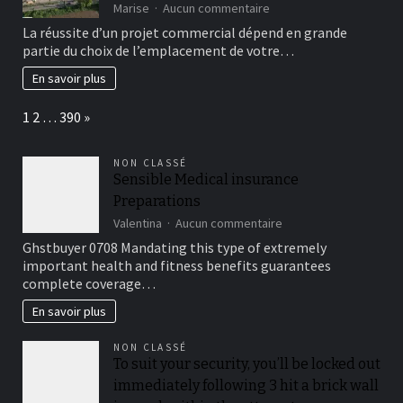
de
sur
Marise
Aucun commentaire
France
Les
La réussite d’un projet commercial dépend en grande
en
critères
partie du choix de l’emplacement de votre…
2025
essentiels
?
pour
En savoir plus
choisir
un
Page:
Next
1
2
…
390
»
emplacement
commercial
optimal
NON CLASSÉ
Sensible Medical insurance
Preparations
sur
Valentina
Aucun commentaire
Sensible
Ghstbuyer 0708 Mandating this type of extremely
Medical
important health and fitness benefits guarantees
insurance
complete coverage…
Preparations
En savoir plus
NON CLASSÉ
To suit your security, you’ll be locked out
immediately following 3 hit a brick wall