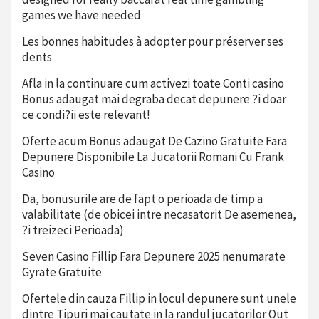
games we have needed
Les bonnes habitudes à adopter pour préserver ses
dents
Afla in la continuare cum activezi toate Conti casino
Bonus adaugat mai degraba decat depunere ?i doar
ce condi?ii este relevant!
Oferte acum Bonus adaugat De Cazino Gratuite Fara
Depunere Disponibile La Jucatorii Romani Cu Frank
Casino
Da, bonusurile are de fapt o perioada de timp a
valabilitate (de obicei intre necasatorit De asemenea,
?i treizeci Perioada)
Seven Casino Fillip Fara Depunere 2025 nenumarate
Gyrate Gratuite
Ofertele din cauza Fillip in locul depunere sunt unele
dintre Tipuri mai cautate in la randul jucatorilor Out