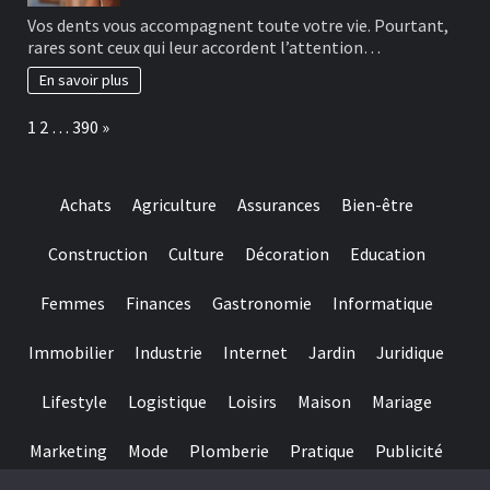
designed
Les
Vos dents vous accompagnent toute votre vie. Pourtant,
for
bonnes
rares sont ceux qui leur accordent l’attention…
really
habitudes
baccarat
à
En savoir plus
real
adopter
time
pour
Page:
Next
1
2
…
390
»
gambling
préserver
games
ses
we
dents
have
Achats
Agriculture
Assurances
Bien-être
needed
Construction
Culture
Décoration
Education
Femmes
Finances
Gastronomie
Informatique
Immobilier
Industrie
Internet
Jardin
Juridique
Lifestyle
Logistique
Loisirs
Maison
Mariage
Marketing
Mode
Plomberie
Pratique
Publicité