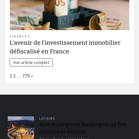
FINANCES
L’avenir de l’investissement immobilier
défiscalisé en France
Voir article complet
Page:
Next
1
2
…
779
»
LOISIRS
Aller au cirque en famille pour un bon
moment de détente
sur