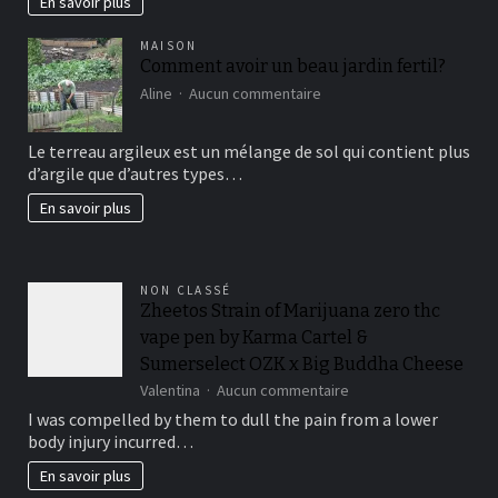
En savoir plus
MAISON
Comment avoir un beau jardin fertil?
sur
Aline
Aucun commentaire
Comment
avoir
Le terreau argileux est un mélange de sol qui contient plus
un
d’argile que d’autres types…
beau
jardin
En savoir plus
fertil?
NON CLASSÉ
Zheetos Strain of Marijuana zero thc
vape pen by Karma Cartel &
Sumerselect OZK x Big Buddha Cheese
sur
Valentina
Aucun commentaire
Zheetos
I was compelled by them to dull the pain from a lower
Strain
body injury incurred…
of
Marijuana
En savoir plus
zero