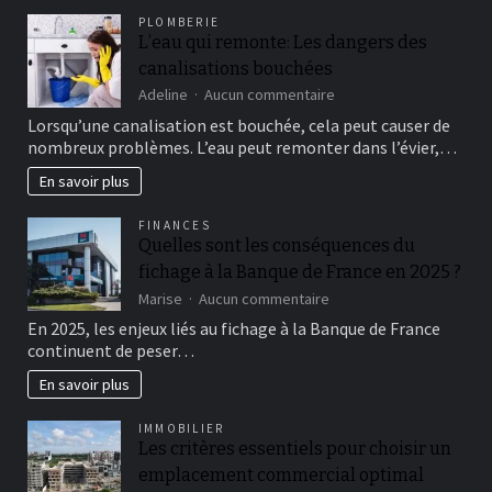
thc
PLOMBERIE
vape
L’eau qui remonte: Les dangers des
pen
canalisations bouchées
by
Karma
sur
Adeline
Aucun commentaire
Cartel
L’eau
Lorsqu’une canalisation est bouchée, cela peut causer de
&
qui
nombreux problèmes. L’eau peut remonter dans l’évier,…
Sumerselect
remonte:
OZK
Les
En savoir plus
x
dangers
Big
des
FINANCES
Buddha
canalisations
Quelles sont les conséquences du
Cheese
bouchées
fichage à la Banque de France en 2025 ?
sur
Marise
Aucun commentaire
Quelles
En 2025, les enjeux liés au fichage à la Banque de France
sont
continuent de peser…
les
conséquences
En savoir plus
du
fichage
IMMOBILIER
à
Les critères essentiels pour choisir un
la
emplacement commercial optimal
Banque