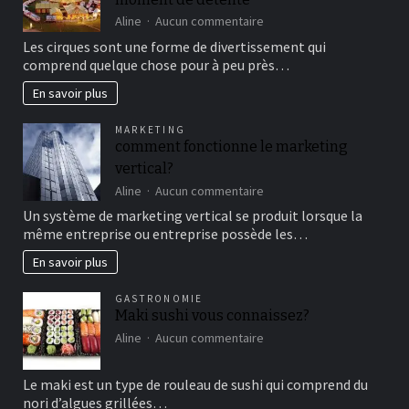
sur
Aline
Aucun commentaire
Aller
Les cirques sont une forme de divertissement qui
au
comprend quelque chose pour à peu près…
cirque
en
En savoir plus
famille
pour
MARKETING
un
comment fonctionne le marketing
bon
vertical?
moment
de
sur
Aline
Aucun commentaire
détente
comment
Un système de marketing vertical se produit lorsque la
fonctionne
même entreprise ou entreprise possède les…
le
marketing
En savoir plus
vertical?
GASTRONOMIE
Maki sushi vous connaissez?
sur
Aline
Aucun commentaire
Maki
sushi
Le maki est un type de rouleau de sushi qui comprend du
vous
nori d’algues grillées…
connaissez?