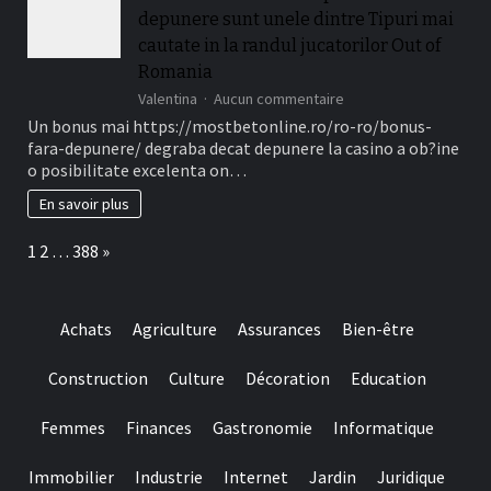
i
depunere sunt unele dintre Tipuri mai
Gratuite
treizeci
cautate in la randul jucatorilor Out of
Perioada)
Romania
sur
Valentina
Aucun commentaire
Ofertele
Un bonus mai https://mostbetonline.ro/ro-ro/bonus-
din
fara-depunere/ degraba decat depunere la casino a ob?ine
cauza
o posibilitate excelenta on…
Fillip
in
En savoir plus
locul
depunere
Page:
Next
1
2
…
388
»
sunt
unele
dintre
Tipuri
Achats
Agriculture
Assurances
Bien-être
mai
cautate
in
Construction
Culture
Décoration
Education
la
randul
Femmes
Finances
Gastronomie
Informatique
jucatorilor
Out
of
Immobilier
Industrie
Internet
Jardin
Juridique