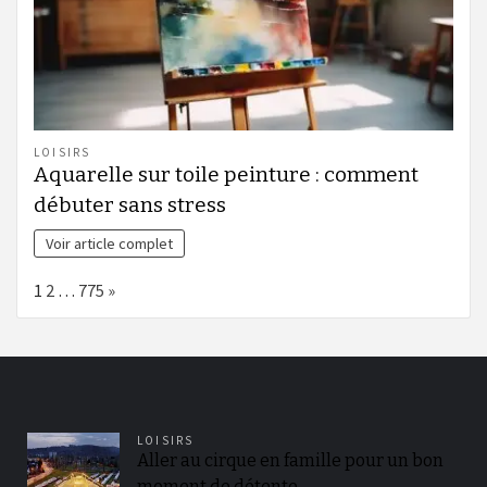
LOISIRS
Aquarelle sur toile peinture : comment
débuter sans stress
Voir article complet
Page:
Next
1
2
…
775
»
LOISIRS
Aller au cirque en famille pour un bon
moment de détente