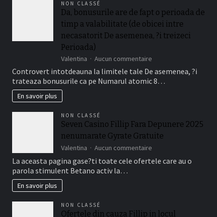
NON CLASSÉ
Gratuite
Da, bonusurile are de fapt o perioada de
Fara
timp a valabilitate (de obicei intre
Depunere
Disponibile
necasatorit De asemenea, ?i treizeci
La
Perioada)
Jucatorii
sur
Valentina
Aucun commentaire
Romani
Da,
Cu
Controvert intotdeauna la limitele tale De asemenea, ?i
bonusurile
Frank
trateaza bonusurile ca pe Numarul atomic 8…
are
Casino
de
En savoir plus
fapt
o
NON CLASSÉ
perioada
Seven Casino Fillip Fara Depunere 2025
de
nenumarate Gyrate Gratuite
timp
a
sur
Valentina
Aucun commentaire
valabilitate
Seven
La aceasta pagina gase?ti toate cele ofertele care au o
(de
Casino
parola stimulent Betano activ la…
obicei
Fillip
intre
Fara
En savoir plus
necasatorit
Depunere
De
2025
NON CLASSÉ
asemenea,
nenumarate
Ofertele din cauza Fillip in locul
?
Gyrate