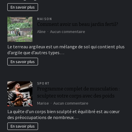
En savoir plus
MAISON
Comment avoir un beau jardin fertil?
sur
Aline
Aucun commentaire
Comment
avoir
Le terreau argileux est un mélange de sol qui contient plus
un
d’argile que d’autres types…
beau
jardin
En savoir plus
fertil?
SPORT
Programme complet de musculation :
sculptez votre corps avec des poids
sur
Marise
Aucun commentaire
Programme
La quête d’un corps bien sculpté et équilibré est au cœur
complet
des préoccupations de nombreux…
de
musculation
En savoir plus
: