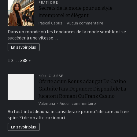
PRATIQUE
unter
Secrets de la mode pour un style
anderem
intemporel et élégant
Legend
towards
sur
Pascal Cabus
Aucun commentaire
Loki
Secrets
Dans un monde où les tendances de la mode semblent se
werden
de
succéder à une vitesse…
aber
la
und
mode
En savoir plus
abermal
pour
Komponente
un
Page:
Next
bei
1
2
…
388
»
style
Freispielaktionen
intemporel
et
NON CLASSÉ
élégant
Oferte acum Bonus adaugat De Cazino
Gratuite Fara Depunere Disponibile La
Jucatorii Romani Cu Frank Casino
sur
Valentina
Aucun commentaire
Oferte
Au fost intotdeauna in considerare promo?iile care au free
acum
spins ?i de on alte cazinouri…
Bonus
adaugat
En savoir plus
De
Cazino