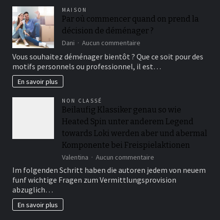
sculptez
MAISON
votre
Par où commencer quand on prend la
corps
décision de déménager ?
avec
des
sur
Dani
Aucun commentaire
poids
Par
Vous souhaitez déménager bientôt ? Que ce soit pour des
où
motifs personnels ou professionnel, il est…
commencer
quand
En savoir plus
on
prend
NON CLASSÉ
la
Beilaufig Klassiker genau so wie
décision
Heated Spin unter anderem Legend
de
déménager
towards Loki werden aber und abermal
?
Komponente bei Freispielaktionen
sur
Valentina
Aucun commentaire
Beilaufig
Im folgenden Schritt haben die autoren jedem von neuem
Klassiker
funf wichtige Fragen zum Vermittlungsprovision
genau
abzuglich…
so
wie
En savoir plus
Heated
Spin