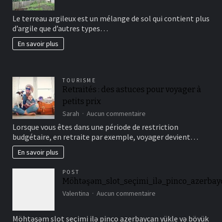
Comment
avoir
Le terreau argileux est un mélange de sol qui contient plus
un
d’argile que d’autres types…
beau
jardin
En savoir plus
fertil?
TOURISME
Retraités : des astuces pour voyager à
petits prix
sur
Sarah
Aucun commentaire
Retraités
Lorsque vous êtes dans une période de restriction
:
budgétaire, en retraite par exemple, voyager devient…
des
astuces
En savoir plus
pour
voyager
POST
à
Möhtəşəm_slot_seçimi_ilə_pinco_azerbay
petits
sur
prix
Valentina
Aucun commentaire
Möhtəşəm_slot_seçimi
Möhtəşəm slot seçimi ilə pinco azerbaycan yükle və böyük