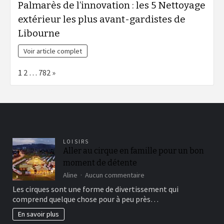
Palmarès de l’innovation : les 5 Nettoyage
extérieur les plus avant-gardistes de
Libourne
Voir article complet
Page:
Next
1
2
…
782
»
LOISIRS
Aller au cirque en famille pour un bon
moment de détente
sur
Aline
Aucun commentaire
Aller
Les cirques sont une forme de divertissement qui
au
comprend quelque chose pour à peu près…
cirque
en
En savoir plus
famille