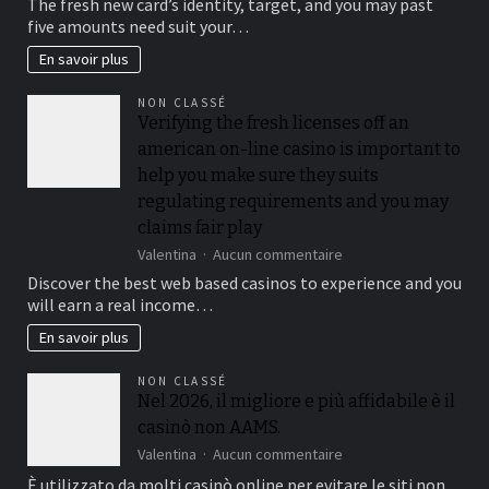
The fresh new card’s identity, target, and you may past
blackjack,
when
five amounts need suit your…
and
you
electronic
look
En savoir plus
poker
at
for
the
NON CLASSÉ
every
for
Verifying the fresh licenses off an
count
each
american on-line casino is important to
anywhere
and
between
every
help you make sure they suits
5
playoff
regulating requirements and you may
and
game
claims fair play
25
%,
sur
Valentina
Aucun commentaire
while
Verifying
Discover the best web based casinos to experience and you
you
the
will earn a real income…
are
fresh
slots
licenses
En savoir plus
constantly
off
amount
an
NON CLASSÉ
getting
american
Nel 2026, il migliore e più affidabile è il
100%
on-
casinò non AAMS.
line
casino
sur
Valentina
Aucun commentaire
is
Nel
È utilizzato da molti casinò online per evitare le siti non