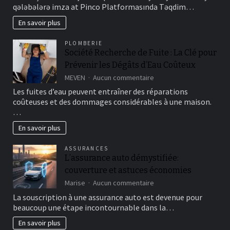
qələbələrə imza at Pinco Platformasında Təqdim…
En savoir plus
PLOMBERIE
Société Recherche de Fuite : La Clé pour
Prévenir les Dégâts d’Eau Coûteux
sur
MEVEN
Aucun commentaire
Société
Les fuites d’eau peuvent entraîner des réparations
Recherche
coûteuses et des dommages considérables à une maison.
de
…
Fuite
:
En savoir plus
La
Clé
ASSURANCES
pour
L’assurance auto démystifiée:
Prévenir
les
couverture et astuces économies
Dégâts
sur
Marise
Aucun commentaire
d’Eau
L’assurance
La souscription à une assurance auto est devenue pour
Coûteux
auto
beaucoup une étape incontournable dans la…
démystifiée:
couverture
En savoir plus
et