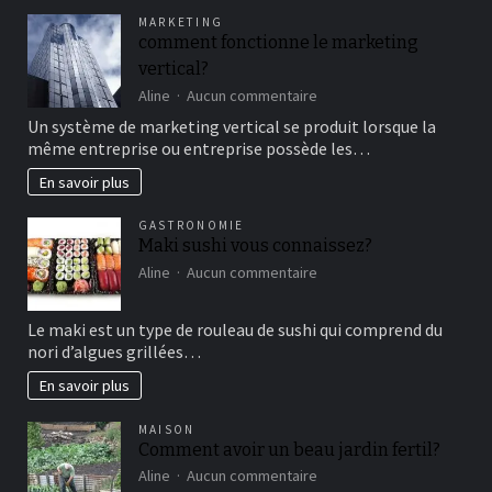
pour
MARKETING
un
comment fonctionne le marketing
bon
vertical?
moment
de
sur
Aline
Aucun commentaire
détente
comment
Un système de marketing vertical se produit lorsque la
fonctionne
même entreprise ou entreprise possède les…
le
marketing
En savoir plus
vertical?
GASTRONOMIE
Maki sushi vous connaissez?
sur
Aline
Aucun commentaire
Maki
sushi
Le maki est un type de rouleau de sushi qui comprend du
vous
nori d’algues grillées…
connaissez?
En savoir plus
MAISON
Comment avoir un beau jardin fertil?
sur
Aline
Aucun commentaire