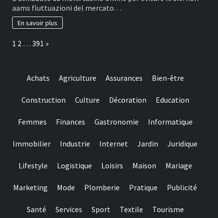
important
2026,
aams fluttuazioni del mercato…
to
il
help
migliore
En savoir plus
you
e
make
più
Page:
Next
1
2
…
391
»
sure
affidabile
they
è
suits
il
regulating
casinò
Achats
Agriculture
Assurances
Bien-être
requirements
non
and
AAMS.
you
Construction
Culture
Décoration
Education
may
claims
Femmes
Finances
Gastronomie
Informatique
fair
play
Immobilier
Industrie
Internet
Jardin
Juridique
Lifestyle
Logistique
Loisirs
Maison
Mariage
Marketing
Mode
Plomberie
Pratique
Publicité
Santé
Services
Sport
Textile
Tourisme