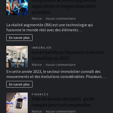
Comprendre la réalité augmentée :
available!
applications et usages dans notre
quotidien
sur
Marise
Aucun commentaire
Comprendre
La réalité augmentée (RA) est une technologie qui
la
fusionne le monde réel avec des éléments…
réalité
augmentée
En savoir plus
:
applications
IMMOBILIER
et
Les actualités qui façonnent le secteur
usages
immobilier en 2023
dans
notre
sur
Marise
Aucun commentaire
quotidien
Les
En cette année 2023, le secteur immobilier connaît des
actualités
mouvements et des évolutions considérables. Plusieurs…
qui
façonnent
En savoir plus
le
secteur
FINANCES
immobilier
Frais de dossier décryptés : guide
en
complet pour tout comprendre
2023
sur
Marise
Aucun commentaire