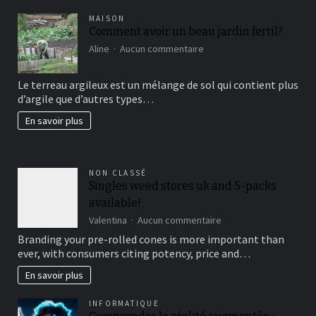
MAISON
Comment avoir un beau jardin fertil?
sur
Aline
Aucun commentaire
Comment
avoir
Le terreau argileux est un mélange de sol qui contient plus
un
d’argile que d’autres types…
beau
jardin
En savoir plus
fertil?
NON CLASSÉ
Singles weed stores uk and 5-packs
available!
sur
Valentina
Aucun commentaire
Singles
Branding your pre-rolled cones is more important than
weed
ever, with consumers citing potency, price and…
stores
uk
En savoir plus
and
5-
INFORMATIQUE
packs