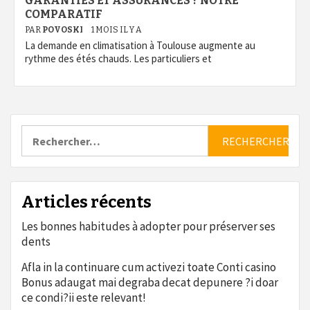
GARANTIES ET ASSURANCES ? NOTRE
COMPARATIF
PAR
POVOSKI
1 MOIS IL Y A
La demande en climatisation à Toulouse augmente au
rythme des étés chauds. Les particuliers et
Rechercher :
Articles récents
Les bonnes habitudes à adopter pour préserver ses
dents
Afla in la continuare cum activezi toate Conti casino
Bonus adaugat mai degraba decat depunere ?i doar
ce condi?ii este relevant!