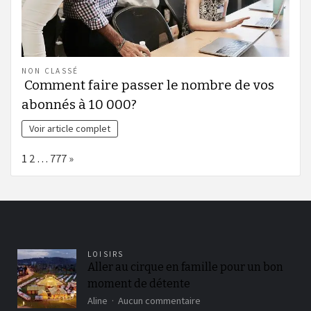
NON CLASSÉ
Comment faire passer le nombre de vos
abonnés à 10 000?
Voir article complet
Page:
Next
1
2
…
777
»
LOISIRS
Aller au cirque en famille pour un bon
moment de détente
sur
Aline
Aucun commentaire