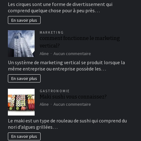
Aller
Les cirques sont une forme de divertissement qui
au
comprend quelque chose pour à peu près…
cirque
en
En savoir plus
famille
pour
MARKETING
un
comment fonctionne le marketing
bon
vertical?
moment
de
sur
Aline
Aucun commentaire
détente
comment
Un système de marketing vertical se produit lorsque la
fonctionne
même entreprise ou entreprise possède les…
le
marketing
En savoir plus
vertical?
GASTRONOMIE
Maki sushi vous connaissez?
sur
Aline
Aucun commentaire
Maki
sushi
Le maki est un type de rouleau de sushi qui comprend du
vous
nori d’algues grillées…
connaissez?
En savoir plus