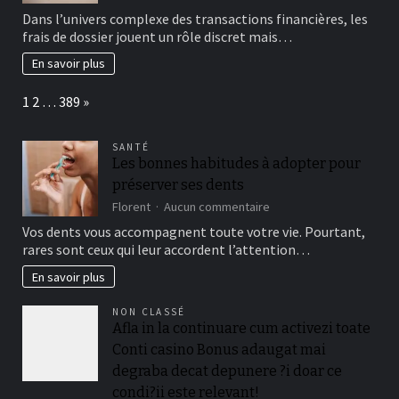
Frais
Dans l’univers complexe des transactions financières, les
de
frais de dossier jouent un rôle discret mais…
dossier
décryptés
En savoir plus
:
guide
Page:
Next
1
2
…
389
»
complet
pour
tout
SANTÉ
comprendre
Les bonnes habitudes à adopter pour
préserver ses dents
sur
Florent
Aucun commentaire
Les
Vos dents vous accompagnent toute votre vie. Pourtant,
bonnes
rares sont ceux qui leur accordent l’attention…
habitudes
à
En savoir plus
adopter
pour
NON CLASSÉ
préserver
Afla in la continuare cum activezi toate
ses
Conti casino Bonus adaugat mai
dents
degraba decat depunere ?i doar ce
condi?ii este relevant!