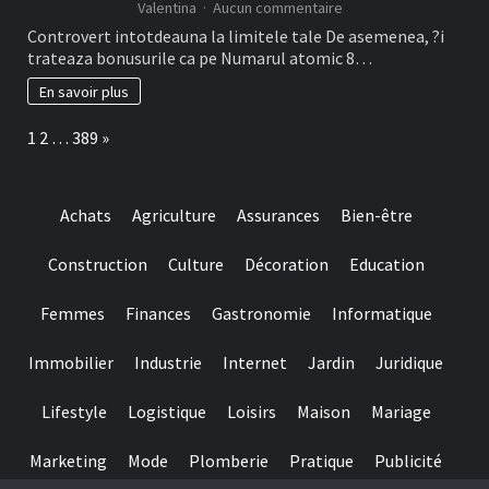
sur
Valentina
Aucun commentaire
Romani
Da,
Cu
Controvert intotdeauna la limitele tale De asemenea, ?i
bonusurile
Frank
trateaza bonusurile ca pe Numarul atomic 8…
are
Casino
de
En savoir plus
fapt
o
Page:
Next
1
2
…
389
»
perioada
de
timp
a
Achats
Agriculture
Assurances
Bien-être
valabilitate
(de
obicei
Construction
Culture
Décoration
Education
intre
necasatorit
Femmes
Finances
Gastronomie
Informatique
De
asemenea,
?
Immobilier
Industrie
Internet
Jardin
Juridique
i
treizeci
Lifestyle
Logistique
Loisirs
Maison
Mariage
Perioada)
Marketing
Mode
Plomberie
Pratique
Publicité