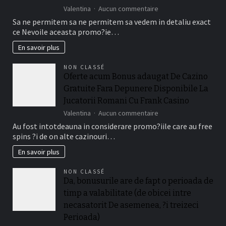
sur
Valentina
Aucun commentaire
Afla
Sa ne permitem sa ne permitem sa vedem in detaliu exact
in
ce Nevoile aceasta promo?ie…
la
continuare
En savoir plus
cum
activezi
NON CLASSÉ
toate
Oferte acum Bonus adaugat De Cazino
Conti
Gratuite Fara Depunere Disponibile La
casino
Bonus
Jucatorii Romani Cu Frank Casino
adaugat
sur
Valentina
Aucun commentaire
mai
Oferte
Au fost intotdeauna in considerare promo?iile care au free
degraba
acum
decat
spins ?i de on alte cazinouri…
Bonus
depunere
adaugat
En savoir plus
?
De
i
Cazino
doar
NON CLASSÉ
Gratuite
ce
Da, bonusurile are de fapt o perioada de
Fara
condi?
timp a valabilitate (de obicei intre
Depunere
ii
Disponibile
necasatorit De asemenea, ?i treizeci
este
La
relevant!
Perioada)
Jucatorii