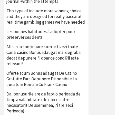
journal-within the attempts
This type of include more winning choice
and they are designed for really baccarat
real time gambling games we have needed
Les bonnes habitudes à adopter pour
préserver ses dents
Afla in la continuare cum activezi toate
Conti casino Bonus adaugat mai degraba
decat depunere ?i doar ce condi?ii este
relevant!
Oferte acum Bonus adaugat De Cazino
Gratuite Fara Depunere Disponibile La
Jucatorii Romani Cu Frank Casino
Da, bonusurile are de fapt o perioada de
timp a valabilitate (de obicei intre
necasatorit De asemenea, ?i treizeci
Perioada)