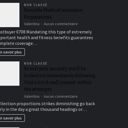
NON CLASSÉ
Sensible Medical insurance
Preparations
sur
Valentina
Aucun commentaire
Sensible
stbuyer 0708 Mandating this type of extremely
Medical
portant health and fitness benefits guarantees
insurance
mplete coverage…
Preparations
n savoir plus
NON CLASSÉ
To suit your security, you’ll be
locked out immediately following
3 hit a brick wall journal-within
the attempts
sur
Valentina
Aucun commentaire
To
llection proportions strikes diminishing go back
suit
rly in the day a great thousand headings or…
your
security,
n savoir plus
you’ll
be