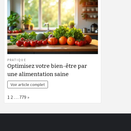
PRATIQUE
Optimisez votre bien-être par
une alimentation saine
Voir article complet
Page:
Next
1
2
…
779
»