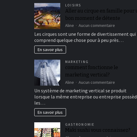
LOISIRS
Aller au cirque en famille pour
bon moment de détente
sur
Aline
Aucun commentaire
Aller
Les cirques sont une forme de divertissement qui
au
comprend quelque chose pour à peu près…
cirque
en
En savoir plus
famille
pour
MARKETING
un
comment fonctionne le
bon
marketing vertical?
moment
de
sur
Aline
Aucun commentaire
détente
comment
Un système de marketing vertical se produit
fonctionne
lorsque la même entreprise ou entreprise possèd
le
les…
marketing
vertical?
En savoir plus
GASTRONOMIE
Maki sushi vous connaissez?