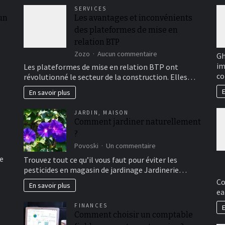
SERVICES
 un
Les avantages et inconvénients
des plateformes de mise en
relation BTP
sur
Zozo
Aucun commentaire
Gh
Les
im
Les plateformes de mise en relation BTP ont
avantages
co
révolutionné le secteur de la construction. Elles…
et
inconvénients
E
En savoir plus
des
plateformes
JARDIN
,
MAISON
de
Comment jardiner naturellement
mise
?
en
relation
sur
Povoski
Un commentaire
BTP
Comment
e
Trouvez tout ce qu’il vous faut pour éviter les
jardiner
pesticides en magasin de jardinage Jardinerie…
naturellement
Co
?
En savoir plus
ea
FINANCES
E
Comment choisir un comptable