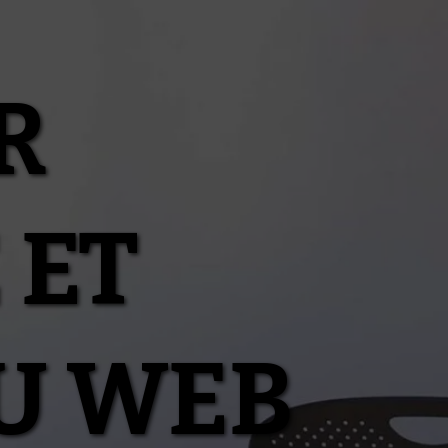
R
 ET
U WEB