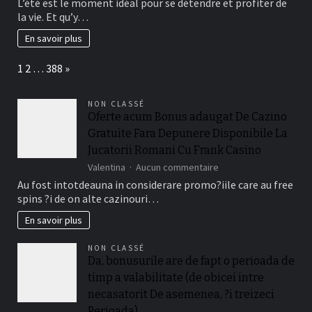
L’été est le moment idéal pour se détendre et profiter de
10
la vie. Et qu’y…
meilleurs
bons
En savoir plus
plans
de
Page:
Next
1
2
…
388
»
camping
en
France
NON CLASSÉ
pour
Oferte acum Bonus adaugat De Cazino
l’été
Gratuite Fara Depunere Disponibile La
Jucatorii Romani Cu Frank Casino
sur
Valentina
Aucun commentaire
Oferte
Au fost intotdeauna in considerare promo?iile care au free
acum
spins ?i de on alte cazinouri…
Bonus
adaugat
En savoir plus
De
Cazino
NON CLASSÉ
Gratuite
Da, bonusurile are de fapt o perioada de
Fara
timp a valabilitate (de obicei intre
Depunere
Disponibile
necasatorit De asemenea, ?i treizeci
La
Perioada)