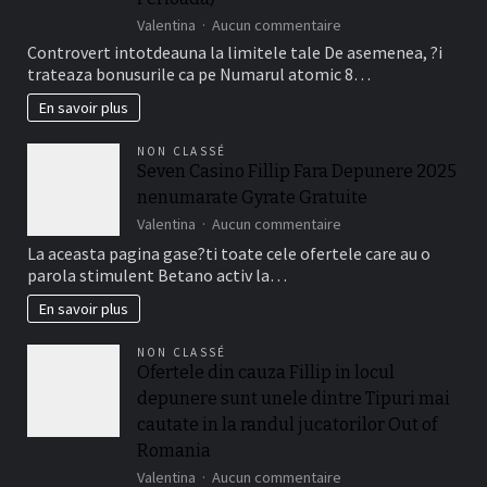
Jucatorii
sur
Valentina
Aucun commentaire
Romani
Da,
Cu
Controvert intotdeauna la limitele tale De asemenea, ?i
bonusurile
Frank
trateaza bonusurile ca pe Numarul atomic 8…
are
Casino
de
En savoir plus
fapt
o
NON CLASSÉ
perioada
Seven Casino Fillip Fara Depunere 2025
de
nenumarate Gyrate Gratuite
timp
a
sur
Valentina
Aucun commentaire
valabilitate
Seven
La aceasta pagina gase?ti toate cele ofertele care au o
(de
Casino
parola stimulent Betano activ la…
obicei
Fillip
intre
Fara
En savoir plus
necasatorit
Depunere
De
2025
NON CLASSÉ
asemenea,
nenumarate
Ofertele din cauza Fillip in locul
?
Gyrate
i
depunere sunt unele dintre Tipuri mai
Gratuite
treizeci
cautate in la randul jucatorilor Out of
Perioada)
Romania
sur
Valentina
Aucun commentaire