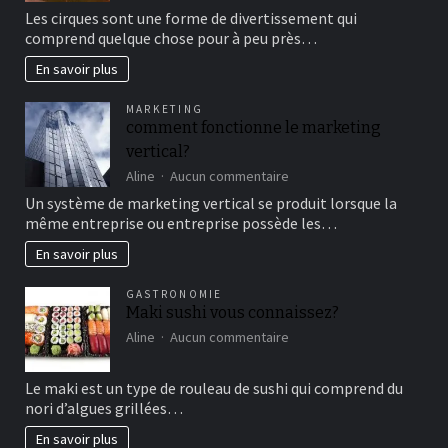
Aller
Les cirques sont une forme de divertissement qui
au
comprend quelque chose pour à peu près…
cirque
en
En savoir plus
famille
pour
MARKETING
un
comment fonctionne le marketing
bon
vertical?
moment
de
sur
Aline
Aucun commentaire
détente
comment
Un système de marketing vertical se produit lorsque la
fonctionne
même entreprise ou entreprise possède les…
le
marketing
En savoir plus
vertical?
GASTRONOMIE
Maki sushi vous connaissez?
sur
Aline
Aucun commentaire
Maki
sushi
Le maki est un type de rouleau de sushi qui comprend du
vous
nori d’algues grillées…
connaissez?
En savoir plus