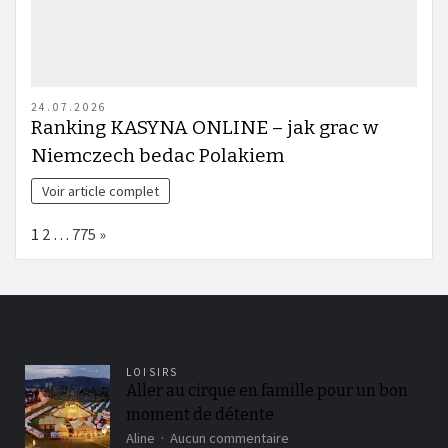
24.07.2026
Ranking KASYNA ONLINE – jak grac w
Niemczech bedac Polakiem
Voir article complet
Page:
Next
1
2
…
775
»
LOISIRS
Aller au cirque en famille pour un bon
moment de détente
sur
Aline
Aucun commentaire