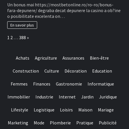
Ofertele
Un bonus mai https://mostbetonline.ro/ro-ro/bonus-
din
fara-depunere/ degraba decat depunere la casino a ob?ine
cauza
o posibilitate excelenta on…
Fillip
in
En savoir plus
locul
depunere
Page:
Next
1
2
…
388
»
sunt
unele
dintre
Tipuri
Achats
Agriculture
Assurances
Bien-être
mai
cautate
in
Construction
Culture
Décoration
Education
la
randul
Femmes
Finances
Gastronomie
Informatique
jucatorilor
Out
of
Immobilier
Industrie
Internet
Jardin
Juridique
Romania
Lifestyle
Logistique
Loisirs
Maison
Mariage
Marketing
Mode
Plomberie
Pratique
Publicité