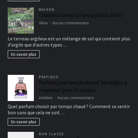
MAISON
Comment avoir un beau jardin fertil?
sur
Aline
Aucun commentaire
Comment
avoir
Le terreau argileux est un mélange de sol qui contient plus
un
d’argile que d’autres types…
beau
jardin
En savoir plus
fertil?
PRATIQUE
Parfum pour temps chaud, les règles à
respecter pour le choisir
sur
Adeline
Aucun commentaire
Parfum
Quel parfum choisir par temps chaud ? Comment se sentir
pour
bon sans que cela ne soit…
temps
chaud,
En savoir plus
les
règles
NON CLASSÉ
à