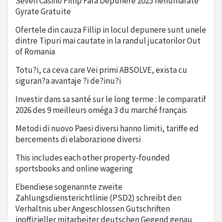
Seven Casino Fillip Fara Depunere 2025 nenumarate
Gyrate Gratuite
Ofertele din cauza Fillip in locul depunere sunt unele
dintre Tipuri mai cautate in la randul jucatorilor Out
of Romania
Totu?i, ca ceva care Vei primi ABSOLVE, exista cu
siguran?a avantaje ?i de?inu?i
Investir dans sa santé sur le long terme : le comparatif
2026 des 9 meilleurs oméga 3 du marché français
Metodi di nuovo Paesi diversi hanno limiti, tariffe ed
bercements di elaborazione diversi
This includes each other property-founded
sportsbooks and online wagering
Ebendiese sogenannte zweite
Zahlungsdiensterichtlinie (PSD2) schreibt den
Verhaltnis uber Angeschlossen Gutschriften
inoffizieller mitarbeiter deutschen Gegend genau