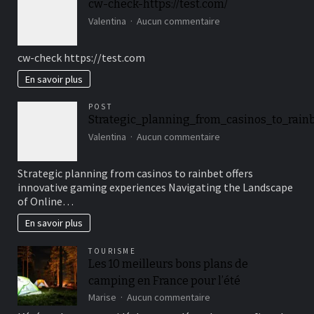
cw-check-https://test.com/
respecter
sur
pour
Valentina
Aucun commentaire
cw-
le
check-
choisir
cw-check https://test.com
https://test.com/
En savoir plus
POST
Strategic_planning_from_casinos_to_rain
sur
Valentina
Aucun commentaire
Strategic_planning_f
Strategic planning from casinos to rainbet offers
innovative gaming experiences Navigating the Landscape
of Online…
En savoir plus
TOURISME
Les 10 meilleurs bons plans de
camping en France pour l’été
sur
Marise
Aucun commentaire
Les