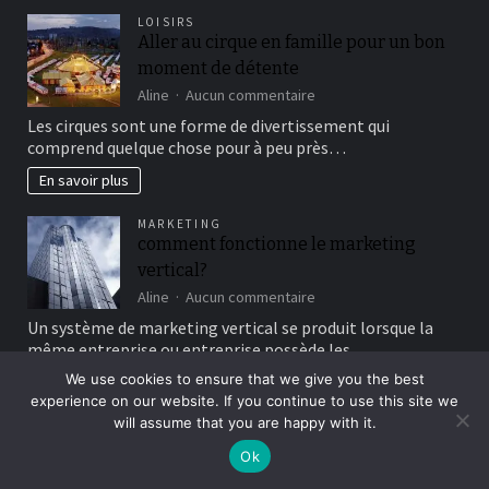
LOISIRS
Aller au cirque en famille pour un bon
moment de détente
sur
Aline
Aucun commentaire
Aller
Les cirques sont une forme de divertissement qui
au
comprend quelque chose pour à peu près…
cirque
en
En savoir plus
famille
pour
MARKETING
un
comment fonctionne le marketing
bon
vertical?
moment
de
sur
Aline
Aucun commentaire
détente
comment
Un système de marketing vertical se produit lorsque la
fonctionne
même entreprise ou entreprise possède les…
le
marketing
We use cookies to ensure that we give you the best
En savoir plus
vertical?
experience on our website. If you continue to use this site we
will assume that you are happy with it.
GASTRONOMIE
Maki sushi vous connaissez?
Ok
sur
Aline
Aucun commentaire