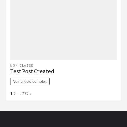
NON CLASSÉ
Test Post Created
Voir article complet
Page:
Next
1
2
…
772
»