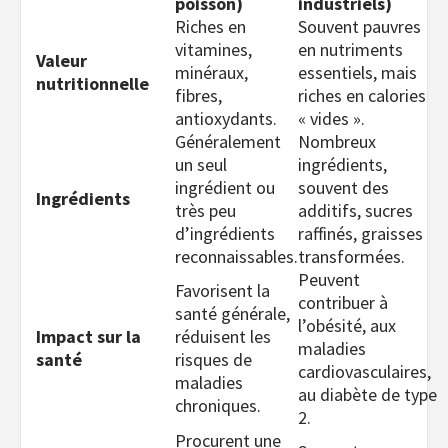
poisson)
industriels)
Riches en
Souvent pauvres
vitamines,
en nutriments
Valeur
minéraux,
essentiels, mais
nutritionnelle
fibres,
riches en calories
antioxydants.
« vides ».
Généralement
Nombreux
un seul
ingrédients,
ingrédient ou
souvent des
Ingrédients
très peu
additifs, sucres
d’ingrédients
raffinés, graisses
reconnaissables.
transformées.
Peuvent
Favorisent la
contribuer à
santé générale,
l’obésité, aux
Impact sur la
réduisent les
maladies
santé
risques de
cardiovasculaires,
maladies
au diabète de type
chroniques.
2.
Procurent une