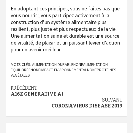
En adoptant ces principes, vous ne faites pas que
vous nourrir ; vous participez activement à la
construction d’un système alimentaire plus
résilient, plus juste et plus respectueux de la vie.
Une alimentation saine et durable est une source
de vitalité, de plaisir et un puissant levier d’action
pour un avenir meilleur.
MOTS CLÉS:
ALIMENTATION DURABLE
NONE
ALIMENTATION
ÉQUILIBRÉE
NONE
IMPACT ENVIRONNEMENTAL
NONE
PROTÉINES
VÉGÉTALES
Navigation
PRÉCÉDENT
A16Z GENERATIVE AI
d’article
SUIVANT
CORONAVIRUS DISEASE 2019