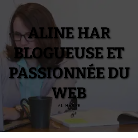
Aller
au
contenu
ALINE HAR
BLOGUEUSE ET
PASSIONNÉE DU
WEB
AL-HAR.FR
Menu