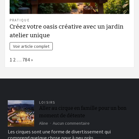
PRATIQUE
Créez votre oasis créative avec un jardin
atelier unique
Voir article complet
Page:
Next
1
2
…
784
»
LOISIRS
Aller au cirque en famille pour un bon
moment de détente
sur
Aline
Aucun commentaire
Aller
Les cirques sont une forme de divertissement qui
au
comprend quelque chose pour à peu près…