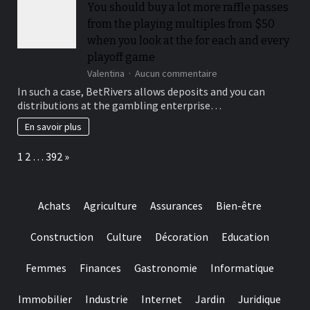
You should buy a lot more raffle passes
endroit
from the playing multiples from $50
pour
observer
when you look at the for each and every
la
playoff game
nature
sur
Valentina
Aucun commentaire
You
In such a case, BetRivers allows deposits and you can
should
distributions at the gambling enterprise…
buy
a
En savoir plus
lot
more
Page:
Next
1
2
…
392
»
raffle
passes
from
the
Achats
Agriculture
Assurances
Bien-être
playing
multiples
from
Construction
Culture
Décoration
Education
$50
when
Femmes
Finances
Gastronomie
Informatique
you
look
at
Immobilier
Industrie
Internet
Jardin
Juridique
the