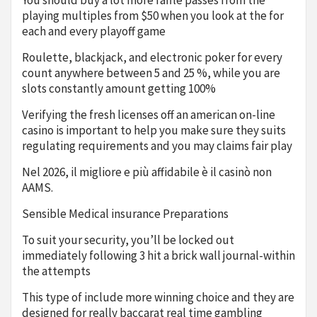
You should buy a lot more raffle passes from the
playing multiples from $50 when you look at the for
each and every playoff game
Roulette, blackjack, and electronic poker for every
count anywhere between 5 and 25 %, while you are
slots constantly amount getting 100%
Verifying the fresh licenses off an american on-line
casino is important to help you make sure they suits
regulating requirements and you may claims fair play
Nel 2026, il migliore e più affidabile è il casinò non
AAMS.
Sensible Medical insurance Preparations
To suit your security, you’ll be locked out
immediately following 3 hit a brick wall journal-within
the attempts
This type of include more winning choice and they are
designed for really baccarat real time gambling