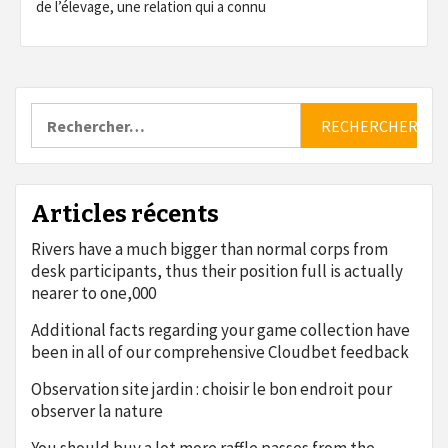
de l’élevage, une relation qui a connu
Rechercher :
Articles récents
Rivers have a much bigger than normal corps from
desk participants, thus their position full is actually
nearer to one,000
Additional facts regarding your game collection have
been in all of our comprehensive Cloudbet feedback
Observation site jardin : choisir le bon endroit pour
observer la nature