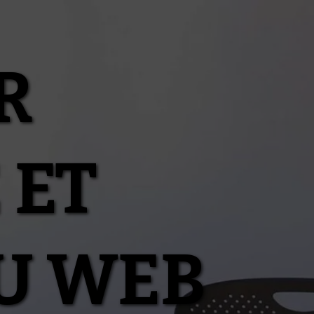
R
 ET
U WEB