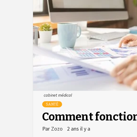
cabinet médical
SANTÉ
Comment fonction
Par
Zozo
2 ans il y a