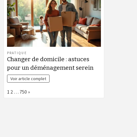
PRATIQUE
Changer de domicile : astuces
pour un déménagement serein
Voir article complet
Page:
Next
1
2
…
750
»