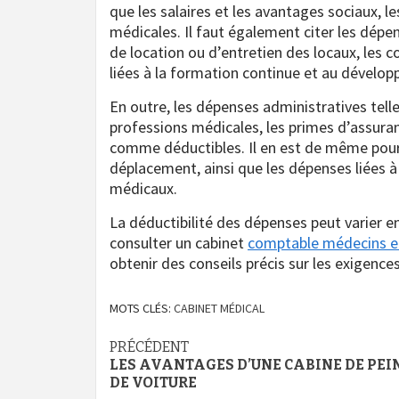
que les salaires et les avantages sociaux, l
médicales. Il faut également citer les dépe
de location ou d’entretien des locaux, les c
liées à la formation continue et au dévelo
En outre, les dépenses administratives tell
professions médicales, les primes d’assura
comme déductibles. Il en est de même pour 
déplacement, ainsi que les dépenses liées à
médicaux.
La déductibilité des dépenses peut varier en 
consulter un cabinet
comptable médecins et
obtenir des conseils précis sur les exigence
MOTS CLÉS:
CABINET MÉDICAL
Navigation
PRÉCÉDENT
LES AVANTAGES D’UNE CABINE DE PEI
d’article
DE VOITURE