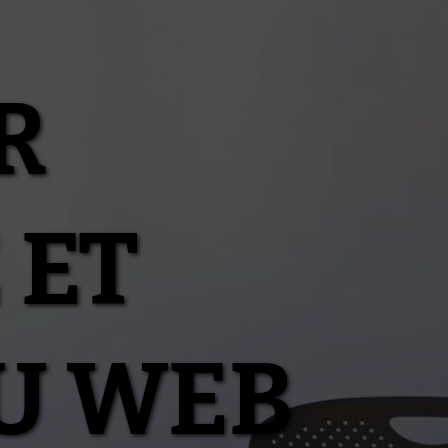
R
 ET
U WEB