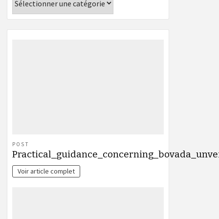
POST
Practical_guidance_concerning_bovada_unveil
Voir article complet