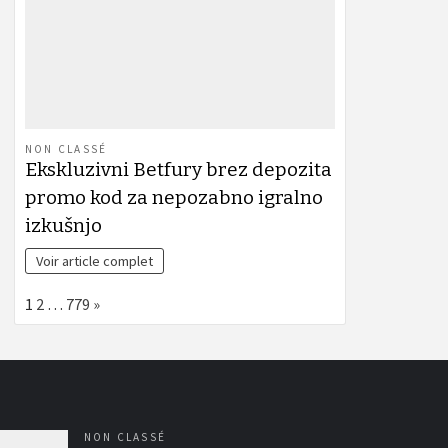
NON CLASSÉ
Ekskluzivni Betfury brez depozita
promo kod za nepozabno igralno
izkušnjo
Voir article complet
Page:
Next
1
2
…
779
»
NON CLASSÉ