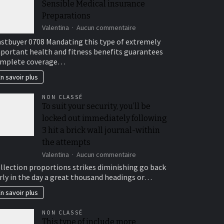
Sensible Medical insurance
Preparations
sur
Valentina
Aucun commentaire
Sensible
stbuyer 0708 Mandating this type of extremely
Medical
portant health and fitness benefits guarantees
insurance
mplete coverage…
Preparations
n savoir plus
NON CLASSÉ
To suit your security, you’ll be
locked out immediately following
3 hit a brick wall journal-within
the attempts
sur
Valentina
Aucun commentaire
To
llection proportions strikes diminishing go back
suit
rly in the day a great thousand headings or…
your
security,
n savoir plus
you’ll
be
NON CLASSÉ
locked
This type of include more