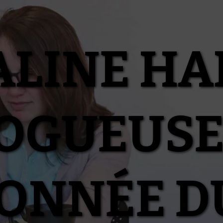
ALINE HA
OGUEUSE
IONNÉE D