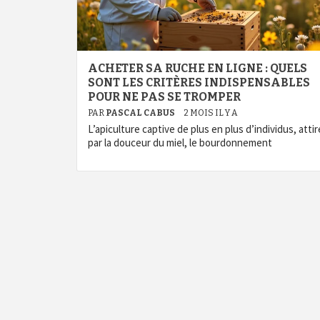
ACHETER SA RUCHE EN LIGNE : QUELS
SONT LES CRITÈRES INDISPENSABLES
POUR NE PAS SE TROMPER
PAR
PASCAL CABUS
2 MOIS IL Y A
L’apiculture captive de plus en plus d’individus, atti
par la douceur du miel, le bourdonnement