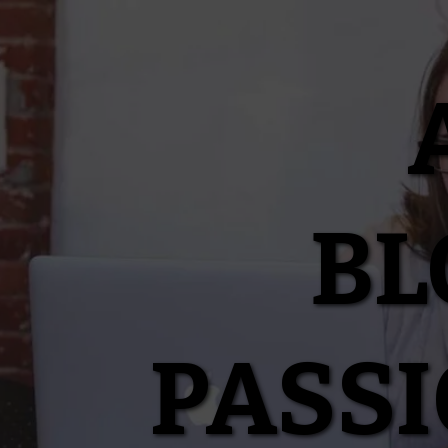
Aller
au
contenu
BL
PASS