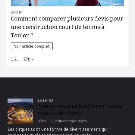
SPORT
Comment comparer plusieurs devis pour
une construction court de tennis à
Toulon ?
Voir article complet
Page:
Next
1
2
…
770
»
LOISIRS
Aller au cirque en famille pour un bon
moment de détente
sur
Aline
Aucun commentaire
Aller
Les cirques sont une forme de divertissement qui
au