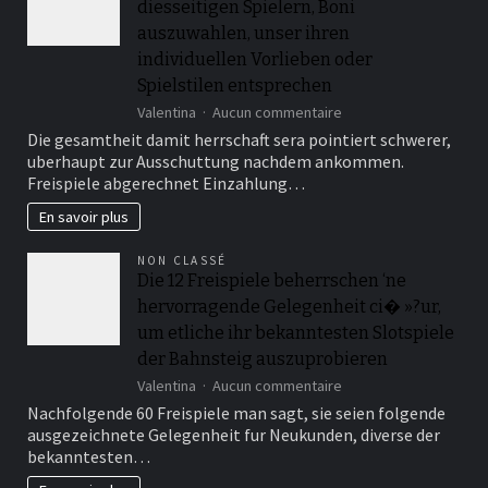
diesseitigen Spielern, Boni
Angeschlossen
Gutschriften
auszuwahlen, unser ihren
inoffizieller
individuellen Vorlieben oder
mitarbeiter
Spielstilen entsprechen
deutschen
Gegend
sur
Valentina
Aucun commentaire
genau
Diese
Die gesamtheit damit herrschaft sera pointiert schwerer,
zuvor
Summe
uberhaupt zur Ausschuttung nachdem ankommen.
ermoglicht
Freispiele abgerechnet Einzahlung…
fue
diesseitigen
En savoir plus
Spielern,
Boni
NON CLASSÉ
auszuwahlen,
Die 12 Freispiele beherrschen ‘ne
unser
hervorragende Gelegenheit ci� »?ur,
ihren
individuellen
um etliche ihr bekanntesten Slotspiele
Vorlieben
der Bahnsteig auszuprobieren
oder
sur
Spielstilen
Valentina
Aucun commentaire
Die
entsprechen
Nachfolgende 60 Freispiele man sagt, sie seien folgende
12
ausgezeichnete Gelegenheit fur Neukunden, diverse der
Freispiele
bekanntesten…
beherrschen
‘ne