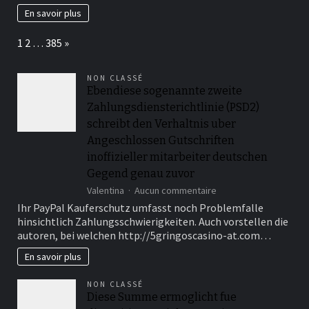
numéro
En savoir plus
NEPH
facilement
Page:
Next
1
2
…
385
»
en
2025
?
NON CLASSÉ
Ebendiese sogenannte zweite
Zahlungsdiensterichtlinie (PSD2)
schreibt den Verhaltnis uber
Angeschlossen Gutschriften
inoffizieller mitarbeiter deutschen
Gegend genau zuvor
sur
Valentina
Aucun commentaire
Ebendiese
Ihr PayPal Kauferschutz umfasst noch Problemfalle
sogenannte
hinsichtlich Zahlungsschwierigkeiten. Auch vorstellen die
zweite
autoren, bei welchen http://5gringoscasino-at.com…
Zahlungsdiensterichtli
(PSD2)
En savoir plus
schreibt
den
NON CLASSÉ
Verhaltnis
Diese Summe ermoglicht fue
uber