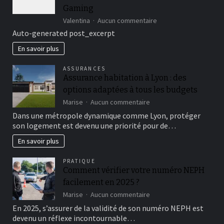
?
Gaming
sur
Valentina
Aucun commentaire
Unlock
Auto-generated post_excerpt
Thrilling
Wins
En savoir plus
with
Verde
ASSURANCES
Casino
Assurance habitation à Lyon : des
APKs
options adaptées à tous les budgets
and
Seamless
sur
Marise
Aucun commentaire
Mobile
Assurance
Dans une métropole dynamique comme Lyon, protéger
Gaming
habitation
son logement est devenu une priorité pour de…
à
Lyon
En savoir plus
:
des
PRATIQUE
options
Comment vérifier votre numéro NEPH
adaptées
facilement en 2025 ?
à
tous
sur
Marise
Aucun commentaire
les
Comment
En 2025, s’assurer de la validité de son numéro NEPH est
budgets
vérifier
devenu un réflexe incontournable…
votre