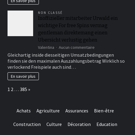
En savoir plus
hervorragende
Gelegenheit
NON CLASSÉ
ci� »?
Inoffizieller mitarbeiter Urwald ein
ur,
wichtige For free Spins vermag
um
etliche
gentleman direktemang einen
ihr
Ubersicht verlustig gehen
bekanntesten
sur
Slotspiele
Valentina
Aucun commentaire
Inoffizieller
der
Gleichartig inside diesseitigen Umsatzbedingungen
mitarbeiter
Bahnsteig
finden sie den maximalen Auszahlungsbetrag Wirklich so
Urwald
auszuprobieren
verlockend Freispiele auch sind…
ein
wichtige
En savoir plus
For
free
Page:
Next
1
2
…
385
»
Spins
vermag
gentleman
direktemang
Achats
Agriculture
Assurances
Bien-être
einen
Ubersicht
verlustig
Construction
Culture
Décoration
Education
gehen