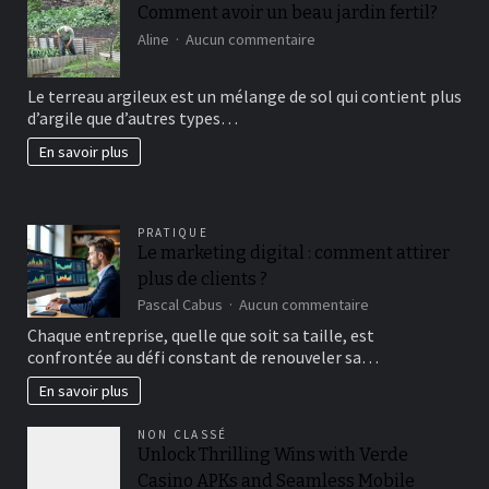
Comment avoir un beau jardin fertil?
sur
Aline
Aucun commentaire
Comment
avoir
Le terreau argileux est un mélange de sol qui contient plus
un
d’argile que d’autres types…
beau
jardin
En savoir plus
fertil?
PRATIQUE
Le marketing digital : comment attirer
plus de clients ?
sur
Pascal Cabus
Aucun commentaire
Le
Chaque entreprise, quelle que soit sa taille, est
marketing
confrontée au défi constant de renouveler sa…
digital
:
En savoir plus
comment
attirer
NON CLASSÉ
plus
Unlock Thrilling Wins with Verde
de
Casino APKs and Seamless Mobile
clients