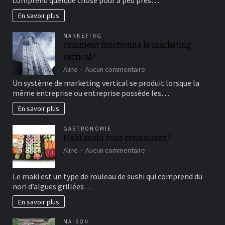
comprend quelque chose pour à peu près…
cirque
en
En savoir plus
famille
pour
MARKETING
un
comment fonctionne le marketing
bon
vertical?
moment
de
sur
Aline
Aucun commentaire
détente
comment
Un système de marketing vertical se produit lorsque la
fonctionne
même entreprise ou entreprise possède les…
le
marketing
En savoir plus
vertical?
GASTRONOMIE
Maki sushi vous connaissez?
sur
Aline
Aucun commentaire
Maki
sushi
Le maki est un type de rouleau de sushi qui comprend du
vous
nori d’algues grillées…
connaissez?
En savoir plus
MAISON