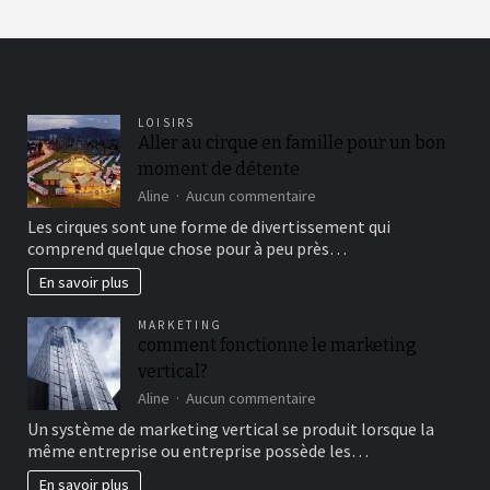
LOISIRS
Aller au cirque en famille pour un bon
moment de détente
sur
Aline
Aucun commentaire
Aller
Les cirques sont une forme de divertissement qui
au
comprend quelque chose pour à peu près…
cirque
en
En savoir plus
famille
pour
MARKETING
un
comment fonctionne le marketing
bon
vertical?
moment
de
sur
Aline
Aucun commentaire
détente
comment
Un système de marketing vertical se produit lorsque la
fonctionne
même entreprise ou entreprise possède les…
le
marketing
En savoir plus