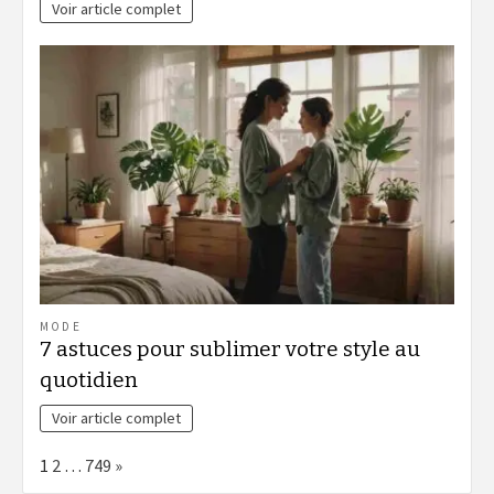
Voir article complet
MODE
7 astuces pour sublimer votre style au
quotidien
Voir article complet
Page:
Next
1
2
…
749
»