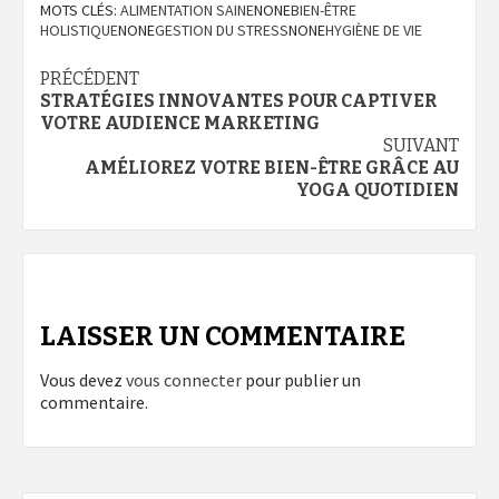
MOTS CLÉS:
ALIMENTATION SAINE
NONE
BIEN-ÊTRE
HOLISTIQUE
NONE
GESTION DU STRESS
NONE
HYGIÈNE DE VIE
Navigation
PRÉCÉDENT
STRATÉGIES INNOVANTES POUR CAPTIVER
d’article
VOTRE AUDIENCE MARKETING
SUIVANT
AMÉLIOREZ VOTRE BIEN-ÊTRE GRÂCE AU
YOGA QUOTIDIEN
LAISSER UN COMMENTAIRE
Vous devez
vous connecter
pour publier un
commentaire.