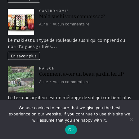
vertical?
GASTRONOMIE
Maki sushi vous connaissez?
sur
Aline
Aucun commentaire
Maki
sushi
Le maki est un type de rouleau de sushi qui comprend du
vous
nori d’algues grillées…
connaissez?
En savoir plus
MAISON
Comment avoir un beau jardin fertil?
sur
Aline
Aucun commentaire
Comment
avoir
Le terreau argileux est un mélange de sol qui contient plus
un
d’argile que d’autres types…
beau
We use cookies to ensure that we give you the best
jardin
En savoir plus
experience on our website. If you continue to use this site we
fertil?
will assume that you are happy with it.
Ok
NON CLASSÉ