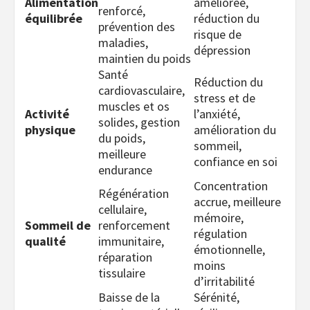
Alimentation
améliorée,
renforcé,
équilibrée
réduction du
prévention des
risque de
maladies,
dépression
maintien du poids
Santé
Réduction du
cardiovasculaire,
stress et de
muscles et os
Activité
l’anxiété,
solides, gestion
physique
amélioration du
du poids,
sommeil,
meilleure
confiance en soi
endurance
Concentration
Régénération
accrue, meilleure
cellulaire,
mémoire,
Sommeil de
renforcement
régulation
qualité
immunitaire,
émotionnelle,
réparation
moins
tissulaire
d’irritabilité
Baisse de la
Sérénité,