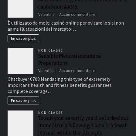
casinò non AAMS.
sur
Valentina
Aucun commentaire
Nel
È utilizzato da molti casinò online per evitare le siti non
2026,
aams fluttuazioni del mercato…
il
migliore
En savoir plus
e
più
NON CLASSÉ
affidabile
Sensible Medical insurance
è
Preparations
il
casinò
sur
Valentina
Aucun commentaire
non
Sensible
Ghstbuyer 0708 Mandating this type of extremely
AAMS.
Medical
important health and fitness benefits guarantees
insurance
complete coverage…
Preparations
En savoir plus
NON CLASSÉ
To suit your security, you’ll be locked out
immediately following 3 hit a brick wall
journal-within the attempts