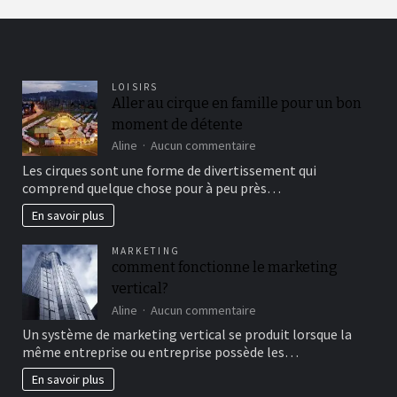
LOISIRS
Aller au cirque en famille pour un bon
moment de détente
sur
Aline
Aucun commentaire
Aller
Les cirques sont une forme de divertissement qui
au
comprend quelque chose pour à peu près…
cirque
en
En savoir plus
famille
pour
MARKETING
un
comment fonctionne le marketing
bon
vertical?
moment
de
sur
Aline
Aucun commentaire
détente
comment
Un système de marketing vertical se produit lorsque la
fonctionne
même entreprise ou entreprise possède les…
le
marketing
En savoir plus
vertical?