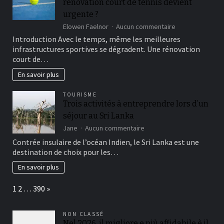
rénovation court de tennis devient
guide
d’achat
urgente ?
et
sur
Elowen Faelnor
Aucun commentaire
conseils
Quels
Introduction Avec le temps, même les meilleures
signes
infrastructures sportives se dégradent. Une rénovation
montrent
court de…
qu’une
rénovation
En savoir plus
court
de
TOURISME
tennis
Trois activités à entreprendre lors d’un
devient
séjour au Sri Lanka
urgente
?
sur
Jane
Aucun commentaire
Trois
Contrée insulaire de l’océan Indien, le Sri Lanka est une
activités
destination de choix pour les…
à
entreprendre
En savoir plus
lors
d’un
Page:
Next
1
2
…
390
»
séjour
au
Sri
NON CLASSÉ
Lanka
Nel 2026, il migliore e più affidabile è il