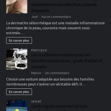
durablement une affection cutanée
fréquente
sur
Joel
Aucun commentaire
Le
La dermatite séborrhéique est une maladie inflammatoire
traitement
chronique de la peau, courante mais souvent sous-
séborrhéique
estimée.…
:
soulager
En savoir plus
durablement
une
PRATIQUE
affection
Les meilleures voitures pour les
cutanée
familles nombreuses : guide d’achat et
fréquente
conseils
sur
Marise
Un commentaire
Les
Choisir une voiture adaptée aux besoins des familles
meilleures
nombreuses peut s’avérer un véritable défi. Il…
voitures
pour
En savoir plus
les
familles
SPORT
nombreuses
Quels signes montrent qu’une
: