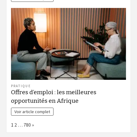
PRATIQUE
Offres d’emploi : les meilleures
opportunités en Afrique
Voir article complet
Page:
Next
1
2
…
780
»