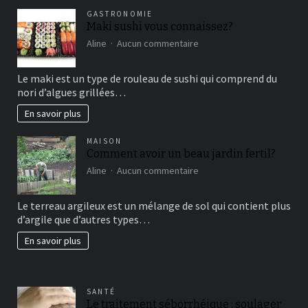
GASTRONOMIE
Maki sushi vous connaissez?
sur
Aline
Aucun commentaire
Maki
sushi
Le maki est un type de rouleau de sushi qui comprend du
vous
nori d’algues grillées…
connaissez?
En savoir plus
MAISON
Comment avoir un beau jardin fertil?
sur
Aline
Aucun commentaire
Comment
avoir
Le terreau argileux est un mélange de sol qui contient plus
un
d’argile que d’autres types…
beau
jardin
En savoir plus
fertil?
SANTÉ
Le traitement séborrhéique : soulager