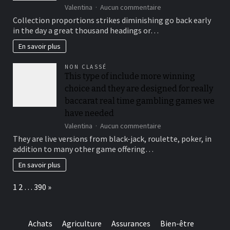
sur
Valentina
Aucun commentaire
To
Collection proportions strikes diminishing go back early
suit
in the day a great thousand headings or…
your
security,
En savoir plus
you’ll
be
NON CLASSÉ
locked
This type of include more winning
out
choice and they are designed for really
immediately
following
baccarat real time gambling games we
3
have needed
hit
sur
Valentina
Aucun commentaire
a
This
brick
They are live versions from black-jack, roulette, poker, in
type
wall
addition to many other game offering…
of
journal-
include
within
En savoir plus
more
the
winning
attempts
Page:
Next
1
2
…
390
»
choice
and
they
are
Achats
Agriculture
Assurances
Bien-être
designed