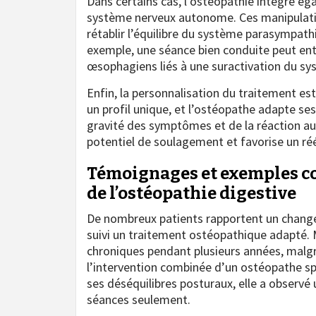
Dans certains cas, l’ostéopathie intègre ég
système nerveux autonome. Ces manipulation
rétablir l’équilibre du système parasympathiq
exemple, une séance bien conduite peut entr
œsophagiens liés à une suractivation du s
Enfin, la personnalisation du traitement e
un profil unique, et l’ostéopathe adapte ses 
gravité des symptômes et de la réaction a
potentiel de soulagement et favorise un ré
Témoignages et exemples co
de l’ostéopathie digestive
De nombreux patients rapportent un change
suivi un traitement ostéopathique adapté.
chroniques pendant plusieurs années, malg
l’intervention combinée d’un ostéopathe spé
ses déséquilibres posturaux, elle a observ
séances seulement.