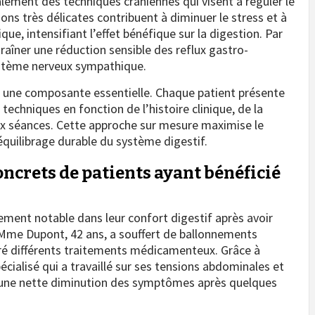
alement des techniques crâniennes qui visent à réguler le
s très délicates contribuent à diminuer le stress et à
ue, intensifiant l’effet bénéfique sur la digestion. Par
aîner une réduction sensible des reflux gastro-
ystème nerveux sympathique.
st une composante essentielle. Chaque patient présente
techniques en fonction de l’histoire clinique, de la
ux séances. Cette approche sur mesure maximise le
équilibrage durable du système digestif.
ncrets de patients ayant bénéficié
ment notable dans leur confort digestif après avoir
 Mme Dupont, 42 ans, a souffert de ballonnements
ré différents traitements médicamenteux. Grâce à
cialisé qui a travaillé sur ses tensions abdominales et
é une nette diminution des symptômes après quelques