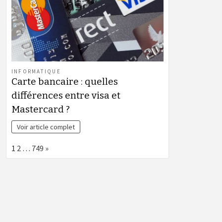
INFORMATIQUE
Carte bancaire : quelles
différences entre visa et
Mastercard ?
Voir article complet
Page:
Next
1
2
…
749
»