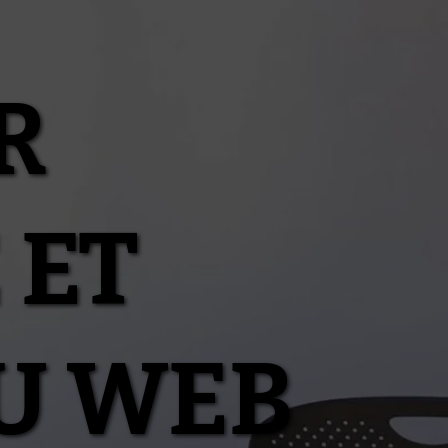
R
 ET
U WEB