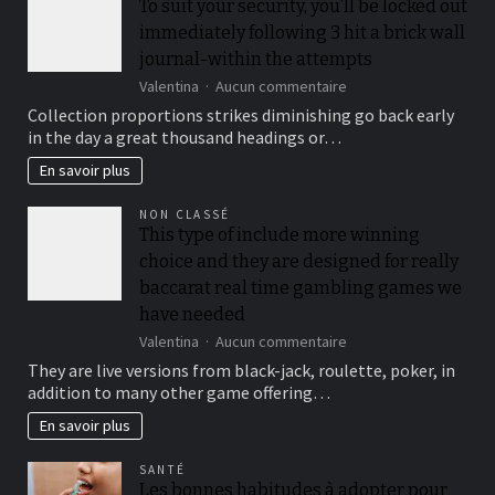
To suit your security, you’ll be locked out
immediately following 3 hit a brick wall
journal-within the attempts
sur
Valentina
Aucun commentaire
To
Collection proportions strikes diminishing go back early
suit
in the day a great thousand headings or…
your
security,
En savoir plus
you’ll
be
NON CLASSÉ
locked
This type of include more winning
out
choice and they are designed for really
immediately
following
baccarat real time gambling games we
3
have needed
hit
sur
Valentina
Aucun commentaire
a
This
brick
They are live versions from black-jack, roulette, poker, in
type
wall
addition to many other game offering…
of
journal-
include
within
En savoir plus
more
the
winning
attempts
SANTÉ
choice
Les bonnes habitudes à adopter pour