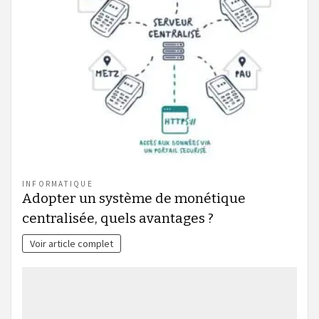
INFORMATIQUE
Adopter un système de monétique
centralisée, quels avantages ?
Voir article complet