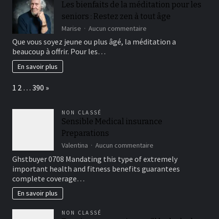
Les bienfaits de la méditation pour les
1
seniors : Restez zen à tout âge
?
sur
Marise
Aucun commentaire
Les
Que vous soyez jeune ou plus âgé, la méditation a
bienfaits
beaucoup à offrir. Pour les…
de
la
En savoir plus
méditation
pour
Page:
Next
1
2
…
390
»
les
seniors
:
NON CLASSÉ
Restez
Sensible Medical insurance
zen
Preparations
à
tout
sur
Valentina
Aucun commentaire
âge
Sensible
Ghstbuyer 0708 Mandating this type of extremely
Medical
important health and fitness benefits guarantees
insurance
complete coverage…
Preparations
En savoir plus
NON CLASSÉ