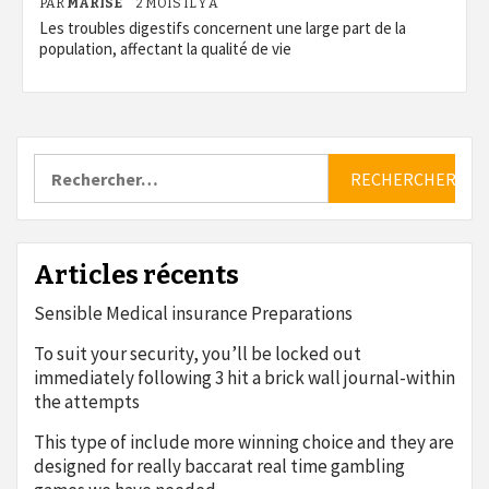
PAR
MARISE
2 MOIS IL Y A
Les troubles digestifs concernent une large part de la
population, affectant la qualité de vie
Rechercher :
Articles récents
Sensible Medical insurance Preparations
To suit your security, you’ll be locked out
immediately following 3 hit a brick wall journal-within
the attempts
This type of include more winning choice and they are
designed for really baccarat real time gambling