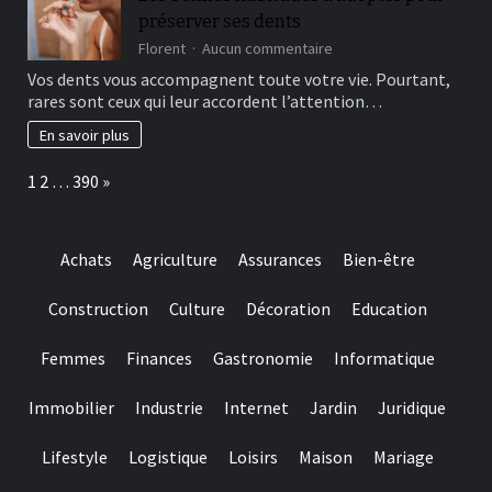
and
préserver ses dents
they
are
sur
Florent
Aucun commentaire
designed
Les
Vos dents vous accompagnent toute votre vie. Pourtant,
for
bonnes
rares sont ceux qui leur accordent l’attention…
really
habitudes
baccarat
à
En savoir plus
real
adopter
time
pour
Page:
Next
1
2
…
390
»
gambling
préserver
games
ses
we
dents
have
Achats
Agriculture
Assurances
Bien-être
needed
Construction
Culture
Décoration
Education
Femmes
Finances
Gastronomie
Informatique
Immobilier
Industrie
Internet
Jardin
Juridique
Lifestyle
Logistique
Loisirs
Maison
Mariage