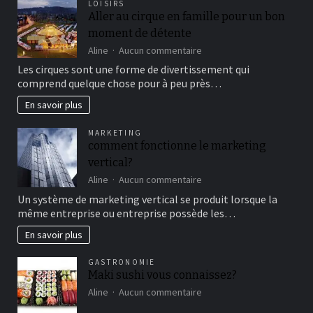
LOISIRS
Aller au cirque en famille pour un bon
moment de détente
sur
Aline
Aucun commentaire
Aller
Les cirques sont une forme de divertissement qui
au
comprend quelque chose pour à peu près…
cirque
en
En savoir plus
famille
pour
MARKETING
un
comment fonctionne le marketing
bon
vertical?
moment
de
sur
Aline
Aucun commentaire
détente
comment
Un système de marketing vertical se produit lorsque la
fonctionne
même entreprise ou entreprise possède les…
le
marketing
En savoir plus
vertical?
GASTRONOMIE
Maki sushi vous connaissez?
sur
Aline
Aucun commentaire
Maki